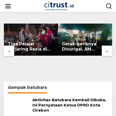
L
e
w
a
t
i
k
e
k
Tiga Pelajar
Gerak-geriknya
o
n
Terjaring Razia di
Dicurigai, AM
«
»
t
Tempat Hiburan
Diamankan Saat
e
Malam
Mengambil Kunci
n
Motor
dampak batubara
Aktivitas Batubara Kembali Dibuka,
Ini Pernyataan Ketua DPRD Kota
Cirebon