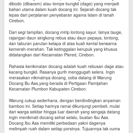
a
dibodo (dibacem) atau tempe bungkil (dage) yang menjadi
l
bahan utama dalam kuah docang ini. Sejarah docang tak
i
lepas dari perjalanan penyebaran agama Islam di tanah
y
Cirebon.
a
n
Dari segi tampilan, docang mirip lontong sayur. Isinya tauge,
g
rajangan daun singkong rebus atau daun pepaya, lontong,
M
dan taburan parutan kelapa di atas kuah kental berwarna
a
kemerah-merahan. Tak ketinggalan kerupuk yang khusus
s
didatangkan dari Kecamatan Plered, Cirebon.
i
h
Rahasia kenikmatan docang adalah kuah rebusan dage atau
L
kacang bungkil. Rasanya gurih menggugah selera. Ingin
e
merasakan nikmatnya docang, coba datang di Warung
s
t
Docang Bu Aas,yang berada di Pertigaan Pamijahan
a
Kecamatan Plumbon Kabupaten Cirebon.
r
i
Warung cukup sederhana, dengan berdindingkan anyaman
bamboo ini. Setiap harinya ramai dikunjungi pembeli, mulai
dari warga sekitar hingga luar daerah yang sengaja datang
ingin menikmati docang sehat selalu, buatan Ibu Aas.
Docang Ibu Aas memiliki perbedaan yakni dagenya
melimpah ruah dalam setiap porsinya. Tujuannya tak cuma