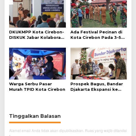
DKUKMPP Kota Cirebon-
Ada Festival Pecinan di
DISKUK Jabar Kolaborasi
Kota Cirebon Pada 3-5
Bangun UMKM Juara
Februari 2023
2023
Warga Serbu Pasar
Prospek Bagus, Bandar
Murah TPID Kota Cirebon
Djakarta Ekspansi ke
Cirebon
Tinggalkan Balasan
Alamat email Anda tidak akan dipublikasikan.
Ruas yang wajib ditandai
*