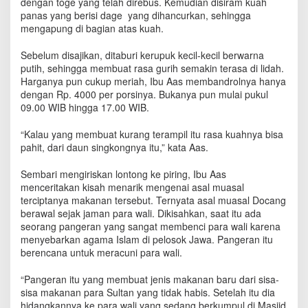
dengan toge yang telah direbus. Kemudian disiram kuah
panas yang berisi dage yang dihancurkan, sehingga
mengapung di bagian atas kuah.
Sebelum disajikan, ditaburi kerupuk kecil-kecil berwarna
putih, sehingga membuat rasa gurih semakin terasa di lidah.
Harganya pun cukup meriah, Ibu Aas membandrolnya hanya
dengan Rp. 4000 per porsinya. Bukanya pun mulai pukul
09.00 WIB hingga 17.00 WIB.
“Kalau yang membuat kurang terampil itu rasa kuahnya bisa
pahit, dari daun singkongnya itu,” kata Aas.
Sembari mengiriskan lontong ke piring, Ibu Aas
menceritakan kisah menarik mengenai asal muasal
terciptanya makanan tersebut. Ternyata asal muasal Docang
berawal sejak jaman para wali. Dikisahkan, saat itu ada
seorang pangeran yang sangat membenci para wali karena
menyebarkan agama Islam di pelosok Jawa. Pangeran itu
berencana untuk meracuni para wali.
“Pangeran itu yang membuat jenis makanan baru dari sisa-
sisa makanan para Sultan yang tidak habis. Setelah itu dia
hidangkannya ke para wali yang sedang berkumpul di Masjid