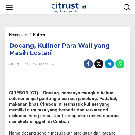
L
e
w
a
t
i
Homepage
/
Kuliner
D
k
o
e
Docang, Kuliner Para Wali yang
c
k
a
o
Masih Lestari
n
n
g
t
Citrust
Rabu, 29 Oktober 2014
,
e
K
n
u
l
i
CIREBON (CT) – Docang, namanya mungkin belum
n
setenar empal gentong atau nasi jamblang. Padahal,
e
makanan khas Cirebon ini termasuk kuliner yang
r
memiliki citra rasa yang berbeda dan terkategori
P
makanan yang sehat. Jadi, sempatkan menyantapnya
a
manakala singgah di Cirebon.
r
a
W
Nama docang sendiri merupakan singkatan dari kacang