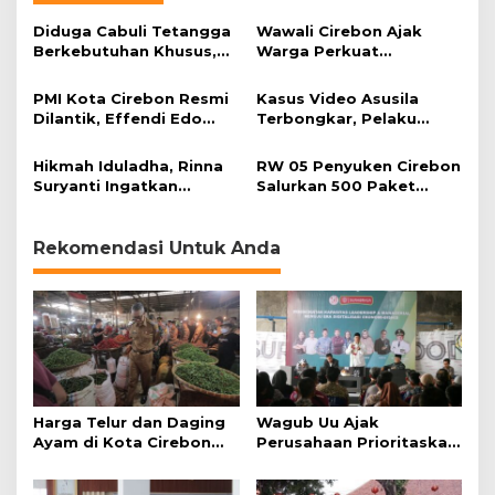
Diduga Cabuli Tetangga
Wawali Cirebon Ajak
Berkebutuhan Khusus,
Warga Perkuat
HDA Diamankan Polisi
Keimanan pada
Momentum Harjad ke-
PMI Kota Cirebon Resmi
Kasus Video Asusila
599
Dilantik, Effendi Edo
Terbongkar, Pelaku
Soroti Kesiapsiagaan
Ditangkap Usai Cari
Bencana
Korban Baru
Hikmah Iduladha, Rinna
RW 05 Penyuken Cirebon
Suryanti Ingatkan
Salurkan 500 Paket
Pentingnya Empati dan
Daging Kurban
Gotong Royong
Rekomendasi Untuk Anda
Harga Telur dan Daging
Wagub Uu Ajak
Ayam di Kota Cirebon
Perusahaan Prioritaskan
Masih Tinggi
Warga Lokal