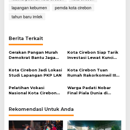
lapangan kebumen
pemda kota cirebon
tahun baru imlek
Berita Terkait
Gerakan Pangan Murah
Kota Cirebon Siap Tarik
Demokrat Bantu Jaga
Investasi Lewat Kunci
Daya Beli Masyarakat
Bersama Summit 2026
Kota Cirebon Jadi Lokasi
Kota Cirebon Tuan
Studi Lapangan PKP LAN
Rumah Rakorkomwil III
APEKSI 2027
Pelatihan Vokasi
Warga Padati Nobar
Nasional Kota Cirebon
Final Piala Dunia di
Cetak SDM Unggul
Lapangan Kebumen
Hadapi Dunia Kerja
Rekomendasi Untuk Anda