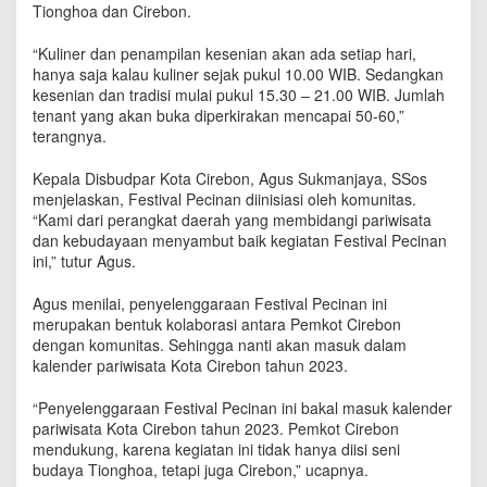
Tionghoa dan Cirebon.
r
i
2
“Kuliner dan penampilan kesenian akan ada setiap hari,
0
hanya saja kalau kuliner sejak pukul 10.00 WIB. Sedangkan
2
kesenian dan tradisi mulai pukul 15.30 – 21.00 WIB. Jumlah
3
tenant yang akan buka diperkirakan mencapai 50-60,”
terangnya.
Kepala Disbudpar Kota Cirebon, Agus Sukmanjaya, SSos
menjelaskan, Festival Pecinan diinisiasi oleh komunitas.
“Kami dari perangkat daerah yang membidangi pariwisata
dan kebudayaan menyambut baik kegiatan Festival Pecinan
ini,” tutur Agus.
Agus menilai, penyelenggaraan Festival Pecinan ini
merupakan bentuk kolaborasi antara Pemkot Cirebon
dengan komunitas. Sehingga nanti akan masuk dalam
kalender pariwisata Kota Cirebon tahun 2023.
“Penyelenggaraan Festival Pecinan ini bakal masuk kalender
pariwisata Kota Cirebon tahun 2023. Pemkot Cirebon
mendukung, karena kegiatan ini tidak hanya diisi seni
budaya Tionghoa, tetapi juga Cirebon,” ucapnya.