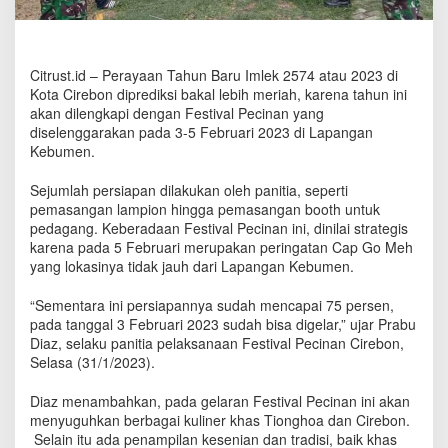
i
K
o
t
Citrust.id – Perayaan Tahun Baru Imlek 2574 atau 2023 di
a
Kota Cirebon diprediksi bakal lebih meriah, karena tahun ini
C
akan dilengkapi dengan Festival Pecinan yang
i
diselenggarakan pada 3-5 Februari 2023 di Lapangan
r
Kebumen.
e
b
o
Sejumlah persiapan dilakukan oleh panitia, seperti
n
pemasangan lampion hingga pemasangan booth untuk
P
pedagang. Keberadaan Festival Pecinan ini, dinilai strategis
a
karena pada 5 Februari merupakan peringatan Cap Go Meh
d
yang lokasinya tidak jauh dari Lapangan Kebumen.
a
3
“Sementara ini persiapannya sudah mencapai 75 persen,
-
pada tanggal 3 Februari 2023 sudah bisa digelar,” ujar Prabu
5
Diaz, selaku panitia pelaksanaan Festival Pecinan Cirebon,
F
Selasa (31/1/2023).
e
b
Diaz menambahkan, pada gelaran Festival Pecinan ini akan
r
menyuguhkan berbagai kuliner khas Tionghoa dan Cirebon.
u
Selain itu ada penampilan kesenian dan tradisi, baik khas
a