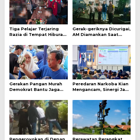
Tiga Pelajar Terjaring
Gerak-geriknya Dicurigai,
Razia di Tempat Hiburan
AM Diamankan Saat
Malam
Mengambil Kunci Motor
Gerakan Pangan Murah
Peredaran Narkoba Kian
Demokrat Bantu Jaga
Mengancam, Sinergi Jadi
Daya Beli Masyarakat
Kunci Pencegahan
Pengeroyokan di Depan
Perawatan Perangkat