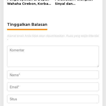
Wahaha Cirebon, Korban
Sinyal dan
Tunggu Kejelasan dari
Telekomunikasi Dukung
Polisi
Perjalanan Kereta Api
Tinggalkan Balasan
Alamat email Anda tidak akan dipublikasikan.
Ruas yang wajib ditandai
*