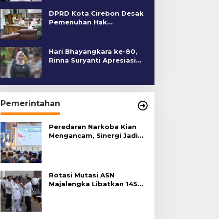
DPRD Kota Cirebon Desak
Pemenuhan Hak
Penyandang Disabilitas
Hari Bhayangkara ke-80,
Rinna Suryanti Apresiasi
Kinerja Polres Cirebon
Kota
Pemerintahan
Peredaran Narkoba Kian
Mengancam, Sinergi Jadi
Kunci Pencegahan
Rotasi Mutasi ASN
Majalengka Libatkan 145
Pejabat, Terapkan Sistem
Merit