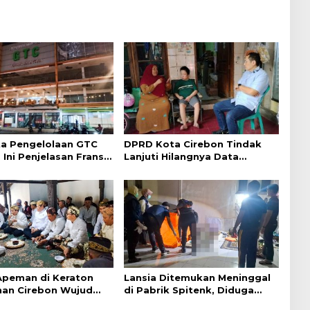
a Pengelolaan GTC
DPRD Kota Cirebon Tindak
 Ini Penjelasan Frans
Lanjuti Hilangnya Data
ntak
Adminduk Warga Disabilitas
 Apeman di Keraton
Lansia Ditemukan Meninggal
an Cirebon Wujud
di Pabrik Spitenk, Diduga
dan Doa
Akibat Sakit