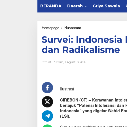
BERANDA
Daerah
Griya Sawala
Homepage
/
Nusantara
S
u
Survei: Indonesia
r
v
dan Radikalisme
e
i
:
Citrust
Senin, 1 Agustus 2016
I
n
d
o
n
Ilustrasi
e
s
i
CIREBON (CT) – Kerawanan intoler
a
bertajuk “Potensi Intoleransi da
M
Indonesia” yang digelar Wahid F
a
(LSI).
s
i