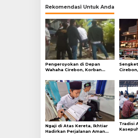
Rekomendasi Untuk Anda
Pengeroyokan di Depan
Sengket
Wahaha Cirebon, Korban
Cirebon,
Tunggu Kejelasan dari Polisi
Simanju
Tradisi
Ngaji di Atas Kereta, Ikhtiar
Kasepuh
Hadirkan Perjalanan Aman
Syukur 
dan Nyaman