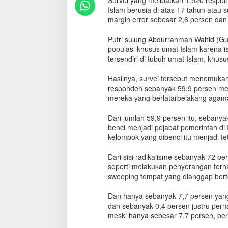
Survei yang melibatkan 1.520 respon
h
Islam berusia di atas 17 tahun ata
R
margin error sebesar 2,6 persen dan 
a
w
Putri sulung Abdurrahman Wahid (Gu
a
populasi khusus umat Islam karena i
n
tersendiri di tubuh umat Islam, khusu
I
n
Hasilnya, survei tersebut menemukan
t
o
responden sebanyak 59,9 persen memi
l
mereka yang berlatarbelakang agama
e
r
Dari jumlah 59,9 persen itu, sebany
a
benci menjadi pejabat pemerintah di
n
kelompok yang dibenci itu menjadi t
s
i
Dari sisi radikalisme sebanyak 72 pe
d
seperti melakukan penyerangan ter
a
sweeping tempat yang dianggap bert
n
R
Dan hanya sebanyak 7,7 persen yang
a
dan sebanyak 0,4 persen justru per
d
meski hanya sebesar 7,7 persen, pe
i
k