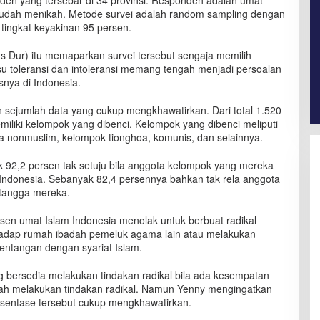
den yang tersebar di 34 provinsi. Responden adalah umat
u sudah menikah. Metode survei adalah random sampling dengan
tingkat keyakinan 95 persen.
s Dur) itu memaparkan survei tersebut sengaja memilih
su toleransi dan intoleransi memang tengah menjadi persoalan
snya di Indonesia.
 sejumlah data yang cukup mengkhawatirkan. Dari total 1.520
liki kelompok yang dibenci. Kelompok yang dibenci meliputi
 nonmuslim, kelompok tionghoa, komunis, dan selainnya.
ak 92,2 persen tak setuju bila anggota kelompok yang mereka
 Indonesia. Sebanyak 82,4 persennya bahkan tak rela anggota
etangga mereka.
rsen umat Islam Indonesia menolak untuk berbuat radikal
hadap rumah ibadah pemeluk agama lain atau melakukan
entangan dengan syariat Islam.
 bersedia melakukan tindakan radikal bila ada kesempatan
nah melakukan tindakan radikal. Namun Yenny mengingatkan
rsentase tersebut cukup mengkhawatirkan.