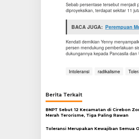
a
Sebab persentase tersebut menjadi pr
l
diproyeksikan, terdapat sekitar 11 ju
i
s
m
BACA JUGA:
Perempuan Mu
e
Kendati demikian Yenny menyampaikan
persen mendukung pemberlakuan sis
dukungannya kepada Pancasila dan
Intoleransi
radikalisme
Toler
Berita Terkait
BNPT Sebut 12 Kecamatan di Cirebon Zo
Merah Terorisme, Tiga Paling Rawan
Toleransi Merupakan Kewajiban Semua 