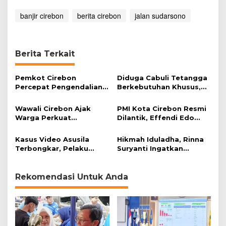
k
R
banjir cirebon
berita cirebon
jalan sudarsono
a
w
a
n
Berita Terkait
B
a
n
Pemkot Cirebon
Diduga Cabuli Tetangga
j
Percepat Pengendalian
Berkebutuhan Khusus,
i
Banjir Lewat
HDA Diamankan Polisi
r
Pembangunan Senderan
Wawali Cirebon Ajak
PMI Kota Cirebon Resmi
Sungai
Warga Perkuat
Dilantik, Effendi Edo
Keimanan pada
Soroti Kesiapsiagaan
Momentum Harjad ke-
Bencana
Kasus Video Asusila
Hikmah Iduladha, Rinna
599
Terbongkar, Pelaku
Suryanti Ingatkan
Ditangkap Usai Cari
Pentingnya Empati dan
Korban Baru
Gotong Royong
Rekomendasi Untuk Anda