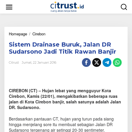
L
e
w
a
t
i
Homepage
/
Cirebon
S
k
i
e
Sistem Drainase Buruk, Jalan DR
s
k
t
o
Sudarsono Jadi Titik Rawan Banjir
e
n
m
t
Citrust
Jumat, 22 Januari 2016
D
e
r
n
a
i
n
CIREBON (CT) – Hujan lebat yang mengguyur Kota
a
Cirebon, Kamis (22/01), mengakibatkan beberapa ruas
s
jalan di Kota Cirebon banjir, salah satunya adalah Jalan
e
DR. Sudarsono.
B
u
Berdasarkan pantauan CT, hujan yang turun pada siang
r
u
hingga menjelang sore itu membuat sebagian Jalan DR
k
Sudarsono tergenang air setinggi 20-30 sentimeter.