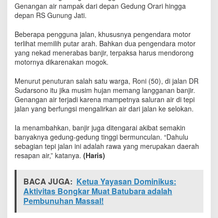
,
Genangan air nampak dari depan Gedung Orari hingga
J
depan RS Gunung Jati.
a
l
Beberapa pengguna jalan, khususnya pengendara motor
a
terlihat memilih putar arah. Bahkan dua pengendara motor
n
yang nekad menerabas banjir, terpaksa harus mendorong
D
motornya dikarenakan mogok.
R
S
Menurut penuturan salah satu warga, Roni (50), di jalan DR
u
Sudarsono itu jika musim hujan memang langganan banjir.
d
Genangan air terjadi karena mampetnya saluran air di tepi
a
jalan yang berfungsi mengalirkan air dari jalan ke selokan.
r
s
o
Ia menambahkan, banjir juga ditengarai akibat semakin
n
banyaknya gedung-gedung tinggi bermunculan. “Dahulu
o
sebagian tepi jalan ini adalah rawa yang merupakan daerah
J
resapan air,” katanya.
(Haris)
a
d
i
BACA JUGA:
Ketua Yayasan Dominikus:
T
Aktivitas Bongkar Muat Batubara adalah
i
Pembunuhan Massal!
t
i