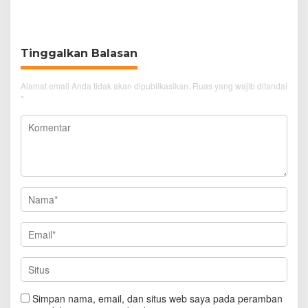
Ancaman bagi Kerang
Pengunjung GTC Cirebon
Hijau
Tinggalkan Balasan
Alamat email Anda tidak akan dipublikasikan.
Ruas yang wajib ditandai
*
Simpan nama, email, dan situs web saya pada peramban