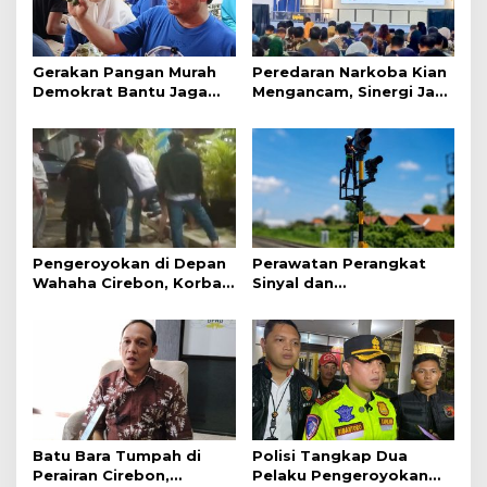
Gerakan Pangan Murah
Peredaran Narkoba Kian
Demokrat Bantu Jaga
Mengancam, Sinergi Jadi
Daya Beli Masyarakat
Kunci Pencegahan
Pengeroyokan di Depan
Perawatan Perangkat
Wahaha Cirebon, Korban
Sinyal dan
Tunggu Kejelasan dari
Telekomunikasi Dukung
Polisi
Perjalanan Kereta Api
Batu Bara Tumpah di
Polisi Tangkap Dua
Perairan Cirebon,
Pelaku Pengeroyokan