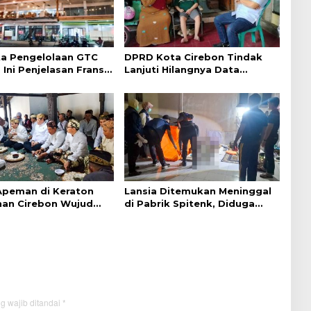
a Pengelolaan GTC
DPRD Kota Cirebon Tindak
 Ini Penjelasan Frans
Lanjuti Hilangnya Data
ntak
Adminduk Warga Disabilitas
 Apeman di Keraton
Lansia Ditemukan Meninggal
an Cirebon Wujud
di Pabrik Spitenk, Diduga
dan Doa
Akibat Sakit
g wajib ditandai
*