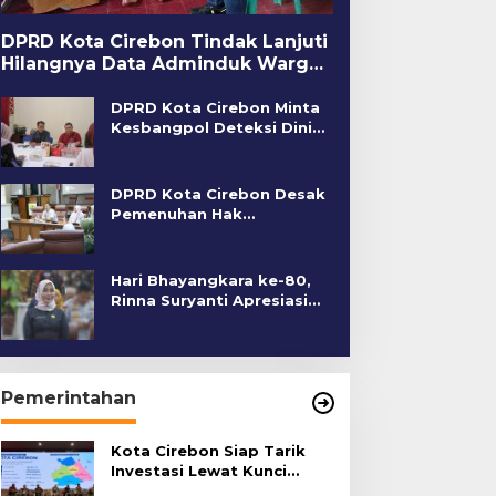
DPRD Kota Cirebon Tindak Lanjuti
Hilangnya Data Adminduk Warga
Disabilitas
DPRD Kota Cirebon Minta
Kesbangpol Deteksi Dini
Kerawanan Sosial
DPRD Kota Cirebon Desak
Pemenuhan Hak
Penyandang Disabilitas
Hari Bhayangkara ke-80,
Rinna Suryanti Apresiasi
Kinerja Polres Cirebon
Kota
Pemerintahan
Kota Cirebon Siap Tarik
Investasi Lewat Kunci
Bersama Summit 2026