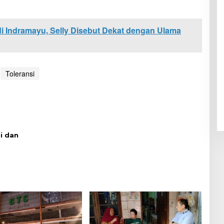
i Indramayu, Selly Disebut Dekat dengan Ulama
Toleransi
i dan