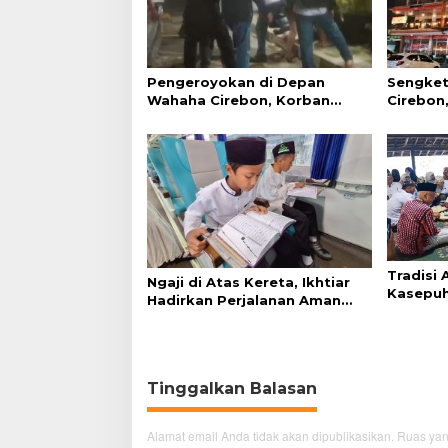
Pengeroyokan di Depan
Sengket
Wahaha Cirebon, Korban
Cirebon,
Tunggu Kejelasan dari Polisi
Simanju
Tradisi
Ngaji di Atas Kereta, Ikhtiar
Kasepuh
Hadirkan Perjalanan Aman
Syukur 
dan Nyaman
Tinggalkan Balasan
Alamat email Anda tidak akan dipublikasikan.
Ruas yan