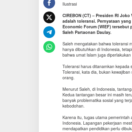
Ilustrasi
u
p
a
CIREBON (CT) – Presiden RI Joko
k
adalah toleransi. Pernyataan yan
a
Economic Forum (WIEF) tersebut 
n
Saleh Partaonan Daulay.
K
e
Saleh mengatakan bahwa toleransi m
w
hanya dibutuhkan di Indonesia, tetap
a
bahwa umat Islam juga diperlakukan 
j
i
Toleransi harus ditanamkan kepada 
b
Toleransi, kata dia, bukan kewajiba
a
orang.
n
S
Menurut Saleh, di Indonesia, tantan
e
m
Kedua tantangan besar ini masih ter
u
banyak problematika sosial yang terj
a
kebodohan.
O
r
Karena itu, tugas utama pemerintah
a
Indonesia. Lapangan pekerjaan mesti
n
mendapatkan pendidikan perlu dibuk
g