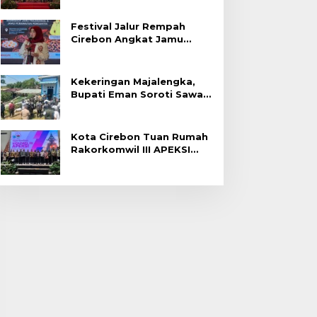
Festival Jalur Rempah
Cirebon Angkat Jamu
Tradisional
Kekeringan Majalengka,
Bupati Eman Soroti Sawah
Gagal Panen di Jatitujuh
Kota Cirebon Tuan Rumah
Rakorkomwil III APEKSI
2027