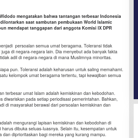
 Widodo mengatakan bahwa tantangan terbesar Indonesia
g dilontarkan saat sambutan pembukaan World Islamic
pun mendapat tanggapan dari anggota Komisi IX DPR
enjadi persoalan semua umat beragama. Toleransi tidak
i juga di negara-negara lain. Dia menyebut ada banyak fakta
tidak adil di negara-negara di mana Muslimnya minoritas.
siapa pun. Toleransi adalah keharusan untuk saling memahami.
n satu kelompok umat beragama tertentu, tapi kewajiban semua
gan terbesar umat Islam adalah kemiskinan dan kebodohan.
us diwariskan pada setiap periodisasi pemerintahan. Bahkan,
adi di masyarakat berawal dari persoalan kemiskinan dan
 adalah mengurangi lapisan kemiskinan dan kebodohan di
 harus dibuka seluas-luasnya. Selain itu, kesempatan untuk
a dan diprioritaskan bagi mereka yang kurang mampu.