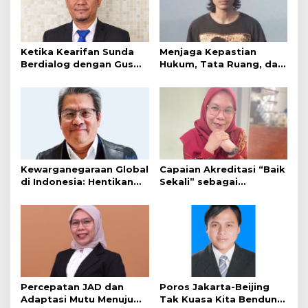
Ketika Kearifan Sunda
Menjaga Kepastian
Berdialog dengan Gus
Hukum, Tata Ruang, dan
Dur: Menemukan Makna
Ruang Hijau
Nyiar Elmu dalam Tradisi
Pembangunan KDMP
dan Kemanusiaan
Majalengka
Kewarganegaraan Global
Capaian Akreditasi “Baik
di Indonesia: Hentikan
Sekali” sebagai
Drama, Fokus pada Hasil
Momentum Strategis
Nyata
Universitas Majalengka
Percepatan JAD dan
Poros Jakarta-Beijing
Adaptasi Mutu Menuju
Tak Kuasa Kita Bendung