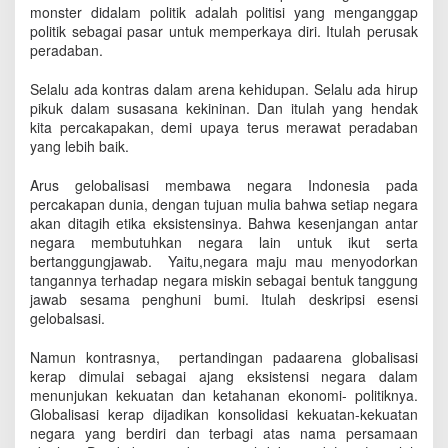
i
monster didalam politik adalah politisi yang menganggap
T
politik sebagai pasar untuk memperkaya diri. Itulah perusak
e
peradaban.
r
o
Selalu ada kontras dalam arena kehidupan. Selalu ada hirup
p
pikuk dalam susasana kekininan. Dan itulah yang hendak
o
kita percakapakan, demi upaya terus merawat peradaban
n
yang lebih baik.
g
G
Arus gelobalisasi membawa negara Indonesia pada
l
percakapan dunia, dengan tujuan mulia bahwa setiap negara
o
akan ditagih etika eksistensinya. Bahwa kesenjangan antar
b
negara membutuhkan negara lain untuk ikut serta
a
bertanggungjawab. Yaitu,negara maju mau menyodorkan
l
i
tangannya terhadap negara miskin sebagai bentuk tanggung
s
jawab sesama penghuni bumi. Itulah deskripsi esensi
a
gelobalsasi.
s
i
Namun kontrasnya, pertandingan padaarena globalisasi
kerap dimulai sebagai ajang eksistensi negara dalam
menunjukan kekuatan dan ketahanan ekonomi- politiknya.
Globalisasi kerap dijadikan konsolidasi kekuatan-kekuatan
negara yang berdiri dan terbagi atas nama persamaan