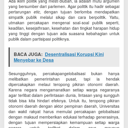
Ada iklim politik yang mesti diubah, ia adalah mutu argumen
yang bersumber dari parlemen. Agar politik itu hadir sebagai
pertarungan
etic
, dengan tujuan berlomba mendapatkan
simpatik publik melalui sikap dan cara berpolitik. Yaitu,
utmakan percakapan mengenai soal-soal publik seperti,
keadilan, kesejathraan, kesehatan dan tingkat harapan hidup
yang tinggi dengan tujuan ada suasana kebahagian untuk
publik dalam partisipasi politiknya.
BACA JUGA:
Desentralisasi Korupsi Kini
Menyebar ke Desa
Sesungguhnya, percakapangelobalisasi bukan hanya
melibatkan pemerintahan pusat, tapi ia hendak
dipercakapkan melaui teropong pikiran otonomi daerah.
Karena negara mengamanatkan setiap warga negaranya
agar terlibat dalam perlintasan dunia, lintasan yang sungguh
tidak bisa kita hindari efeknya. Untuk itu, teropong pikiran
otonomi daerah dengan aktor pempinan daerah, Universitas
dan wakil rakyat harus memulai percakapan gelobalisasi
dengan maksud memberikan edukasi terhadap generasinya,
dengan tujuan mempersiapkan kemampuan setiap warga
negara untuk terlibat dalam arus maupun