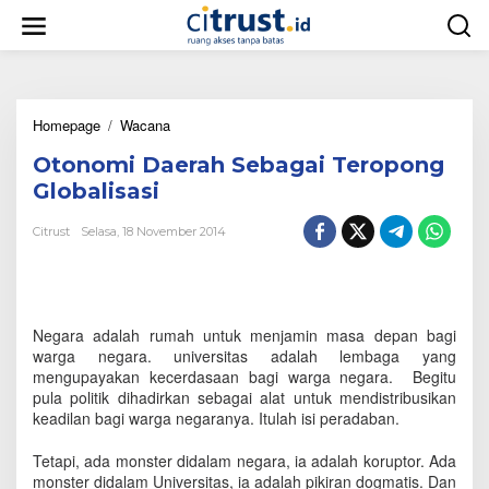
L
e
w
a
t
i
Homepage
/
Wacana
O
k
t
e
Otonomi Daerah Sebagai Teropong
o
k
n
o
Globalisasi
o
n
m
t
Citrust
Selasa, 18 November 2014
i
e
D
n
a
e
r
Negara adalah rumah untuk menjamin masa depan bagi
a
warga negara. universitas adalah lembaga yang
h
mengupayakan kecerdasaan bagi warga negara. Begitu
S
pula politik dihadirkan sebagai alat untuk mendistribusikan
e
keadilan bagi warga negaranya. Itulah isi peradaban.
b
a
g
Tetapi, ada monster didalam negara, ia adalah koruptor. Ada
a
monster didalam Universitas, ia adalah pikiran dogmatis. Dan