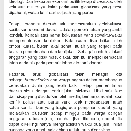
ideologi. Dan kekuatan ekonomi-politik kerap di
beackup
oleh
kekuatan militernya. Inilah perlintasan globalisasi yang mesti
dipahami, walau lahir dari sejarah yang purba.
Tetapi, otonomi daerah tak membicarakan gelobalisasi,
kesibukan otonomi daerah adalah pemerintahan yang ambil
kendali. Kendali atas nama kekuasaan yang sewaktu-waktu
memperontonkan kepicikan. Kekuasaan dikendalikan oleh
emosi kuasa, bukan akal sehat, itulah yang terjadi pada
tataran pemerintahan dan kebijakan. Sebagai contoh; alokasi
anggaran yang tidak masuk akal, dan itu menjadi semacam
latah endemik pada pemerintahan otonomi daerah.
Padahal, arus globalisasi telah menagih kita
sebagai
humanitarian
dan warga negara dalam membangun
peradaban dunia yang lebih baik. Tetapi, pemerintahan
daerah sibuk dengan pertunjukan piciknya. Lihat saja isue
dan sikap yang disodorkan oleh media, beritanya adalah soal
konflik politisi atau partai yang tidak mendapatkan jatah
ketua komisi. Dan yang tragis, ada pempinan daerah yang
melakukan blusukan setiap minggu pada warga dengan
anggaran ratusan juta, padahal jika ditempuh, daerah itu
dapat dikelilingi hanya menghabiskan waktu dua jam. Inilah
suasana yang amat melelahkan untuk terus disaksikan.