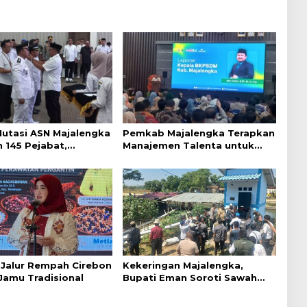
Mutasi ASN Majalengka
Pemkab Majalengka Terapkan
 145 Pejabat,
Manajemen Talenta untuk
n Sistem Merit
Promosi ASN
l Jalur Rempah Cirebon
Kekeringan Majalengka,
Jamu Tradisional
Bupati Eman Soroti Sawah
Gagal Panen di Jatitujuh