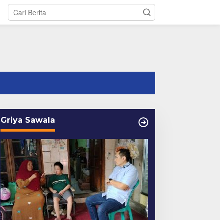
tutup
Griya Sawala