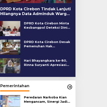
DPRD Kota Cirebon Tindak Lanjuti
Hilangnya Data Adminduk Warga
Disabilitas
DPRD Kota Cirebon Minta
Kesbangpol Deteksi Dini
Kerawanan Sosial
DPRD Kota Cirebon Desak
Pemenuhan Hak
Penyandang Disabilitas
Hari Bhayangkara ke-80,
Rinna Suryanti Apresiasi
Kinerja Polres Cirebon
Kota
Pemerintahan
Peredaran Narkoba Kian
Mengancam, Sinergi Jadi
Kunci Pencegahan