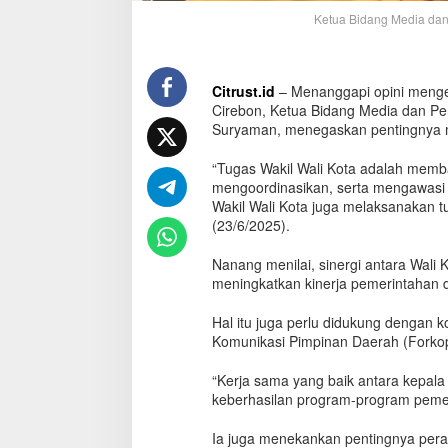
K
Ketua Bidang Media dan 
o
m
i
t
Citrust.id
– Menanggapi opini mengen
m
Cirebon, Ketua Bidang Media dan Pe
e
Suryaman, menegaskan pentingnya me
n
B
“Tugas Wakil Wali Kota adalah mem
e
mengoordinasikan, serta mengawasi p
r
Wakil Wali Kota juga melaksanakan tu
s
(23/6/2025).
a
m
Nanang menilai, sinergi antara Wali
a
meningkatkan kinerja pemerintahan 
Hal itu juga perlu didukung dengan 
Komunikasi Pimpinan Daerah (Forko
“Kerja sama yang baik antara kepal
keberhasilan program-program pemer
Ia juga menekankan pentingnya peran