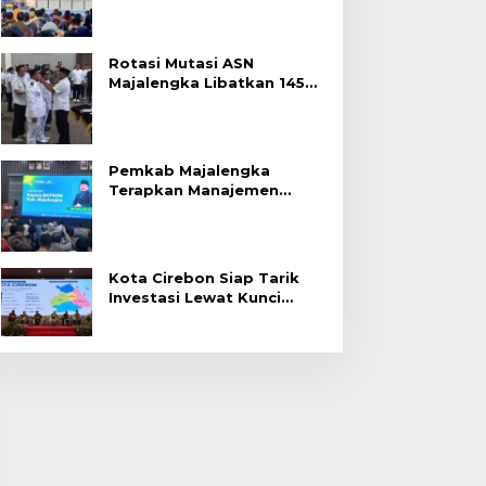
Rotasi Mutasi ASN
Majalengka Libatkan 145
Pejabat, Terapkan Sistem
Merit
Pemkab Majalengka
Terapkan Manajemen
Talenta untuk Promosi
ASN
Kota Cirebon Siap Tarik
Investasi Lewat Kunci
Bersama Summit 2026