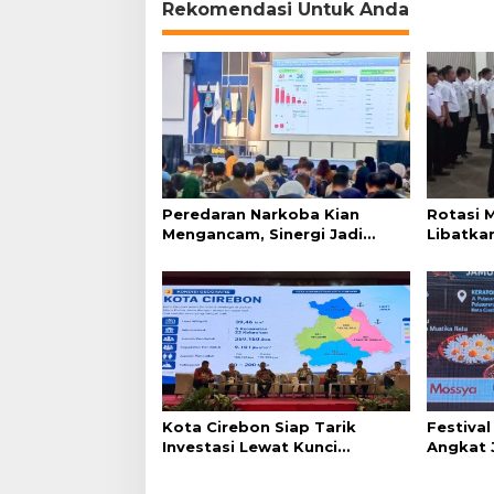
Rekomendasi Untuk Anda
Peredaran Narkoba Kian
Rotasi 
Mengancam, Sinergi Jadi
Libatkan
Kunci Pencegahan
Terapka
Kota Cirebon Siap Tarik
Festiva
Investasi Lewat Kunci
Angkat 
Bersama Summit 2026