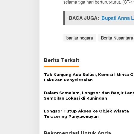
selama tiga hari berturut-turut. (CT-1
n
a
h
BACA JUGA:
Bupati Anna L
L
o
n
g
banjar negara
Berita Nusantara
s
o
r
d
Berita Terkait
i
B
a
Tak Kunjung Ada Solusi, Komisi I Minta 
n
Lakukan Penyelesaian
j
a
Dalam Semalam, Longsor dan Banjir Lan
r
Sembilan Lokasi di Kuningan
N
e
Longsor Tutup Akses ke Objek Wisata
g
Terasering Panyaweuyan
a
r
a
Rekomendasi Untuk Anda