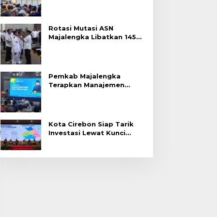
Rotasi Mutasi ASN
Majalengka Libatkan 145
Pejabat, Terapkan Sistem
Merit
Pemkab Majalengka
Terapkan Manajemen
Talenta untuk Promosi
ASN
Kota Cirebon Siap Tarik
Investasi Lewat Kunci
Bersama Summit 2026