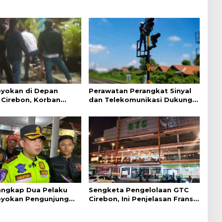
yokan di Depan
Perawatan Perangkat Sinyal
Cirebon, Korban
dan Telekomunikasi Dukung
ejelasan dari Polisi
Perjalanan Kereta Api
Tangkap Dua Pelaku
Sengketa Pengelolaan GTC
yokan Pengunjung
Cirebon, Ini Penjelasan Frans
ebon
Simanjuntak