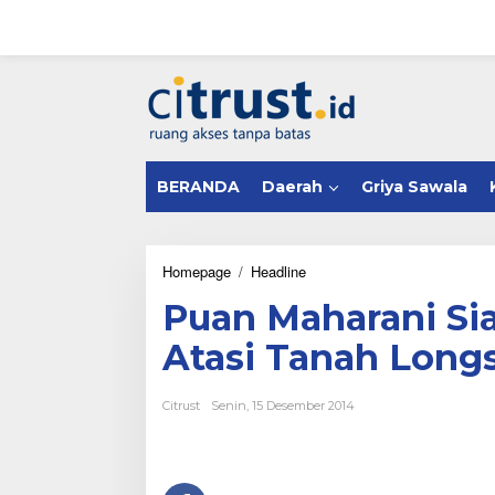
L
e
w
a
tutup
t
i
k
e
k
BERANDA
Daerah
Griya Sawala
o
n
t
e
n
Homepage
/
Headline
P
u
Puan Maharani S
a
n
Atasi Tanah Longs
M
a
h
Citrust
Senin, 15 Desember 2014
a
r
a
n
i