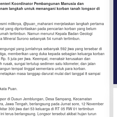
Menteri Koordinator Pembangunan Manusia dan
am langkah untuk menangani korban tanah longsor di
er resmi miliknya, @puan_maharani menjelaskan langkah pertama
at yang diprioritaskan pada pencarian korban yang belum
rumah tertimbun. Namun menurut Kepala Badan Geologi
a Mineral Surono sebanyak 54 rumah tertimbun.
ngungsi yang jumlahnya sebanyak 592 jiwa yang tersebar di
tiga, memberikan uang duka kepada sebagian keluarga korban
 Rp. 5 juta per jiwa. Keempat, menaksir kerusakan dan
 rusak, sungai tertutup sedimen satu kilometer, dan jalan
angun tempat tinggal sementara untuk para korban.
etapkan masa tanggap darurat mulai dari tanggal 8 sampai
kata Puan.
ongsor di Dusun Jemblungan, Desa Sampang, Kecamatan
ra, Jawa Tengah, berlangsung pada Jumat sore, 12 November
itar 300 jiwa dari 53 keluarga di RT 05 RW 01 tertimbun
ini terus berlangsung. Longsor tersebut akibat hujan turun