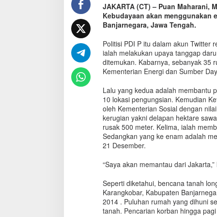
JAKARTA (CT) – Puan Maharani, 
S
Kebudayaan akan menggunakan en
i
a
Banjarnegara, Jawa Tengah.
p
k
Politisi PDI P itu dalam akun Twitt
a
ialah melakukan upaya tanggap darur
n
ditemukan. Kabarnya, sebanyak 35 
E
Kementerian Energi dan Sumber Day
n
a
Lalu yang kedua adalah membantu pe
m
10 lokasi pengungsian. Kemudian Ke
L
oleh Kementerian Sosial dengan nilai
a
kerugian yakni delapan hektare sawah
n
rusak 500 meter. Kelima, ialah memb
g
Sedangkan yang ke enam adalah men
k
21 Desember.
a
h
A
“Saya akan memantau dari Jakarta,” 
t
a
Seperti diketahui, bencana tanah l
s
Karangkobar, Kabupaten Banjarnega
i
2014 . Puluhan rumah yang dihuni sek
T
tanah. Pencarian korban hingga pagi 
a