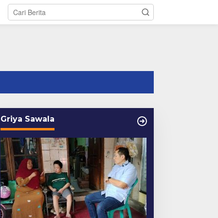
tutup
Griya Sawala