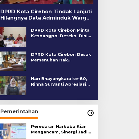
DPRD Kota Cirebon Tindak Lanjuti
Hilangnya Data Adminduk Warga
Disabilitas
DPRD Kota Cirebon Minta
Kesbangpol Deteksi Dini
Kerawanan Sosial
DPRD Kota Cirebon Desak
Pemenuhan Hak
Penyandang Disabilitas
Hari Bhayangkara ke-80,
Rinna Suryanti Apresiasi
Kinerja Polres Cirebon
Kota
Pemerintahan
Peredaran Narkoba Kian
Mengancam, Sinergi Jadi
Kunci Pencegahan