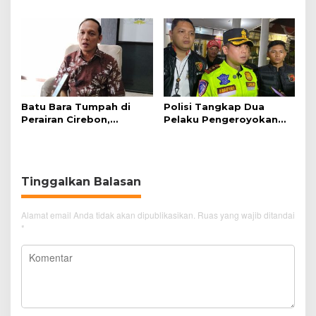
Tunggu Kejelasan dari
Telekomunikasi Dukung
Polisi
Perjalanan Kereta Api
Batu Bara Tumpah di
Polisi Tangkap Dua
Perairan Cirebon,
Pelaku Pengeroyokan
Ancaman bagi Kerang
Pengunjung GTC Cirebon
Hijau
Tinggalkan Balasan
Alamat email Anda tidak akan dipublikasikan.
Ruas yang wajib ditandai
*