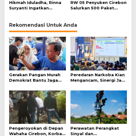
Bencana
Korban Baru
Hikmah Iduladha, Rinna
RW 05 Penyuken Cirebon
Suryanti Ingatkan
Salurkan 500 Paket
Pentingnya Empati dan
Daging Kurban
Gotong Royong
Rekomendasi Untuk Anda
Gerakan Pangan Murah
Peredaran Narkoba Kian
Demokrat Bantu Jaga
Mengancam, Sinergi Jadi
Daya Beli Masyarakat
Kunci Pencegahan
Pengeroyokan di Depan
Perawatan Perangkat
Wahaha Cirebon, Korban
Sinyal dan