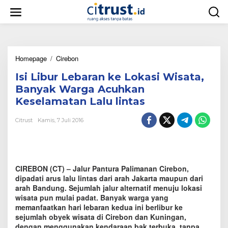
L
e
w
a
t
i
Homepage
/
Cirebon
I
k
s
e
Isi Libur Lebaran ke Lokasi Wisata,
i
k
L
o
Banyak Warga Acuhkan
i
n
Keselamatan Lalu lintas
b
t
u
e
Citrust
Kamis, 7 Juli 2016
r
n
L
e
b
a
CIREBON (CT) – Jalur Pantura Palimanan Cirebon,
r
a
dipadati arus lalu lintas dari arah Jakarta maupun dari
n
arah Bandung. Sejumlah jalur alternatif menuju lokasi
k
wisata pun mulai padat. Banyak warga yang
e
memanfaatkan hari lebaran kedua ini berlibur ke
L
sejumlah obyek wisata di Cirebon dan Kuningan,
o
dengan menggunakan kendaraan bak terbuka, tanpa