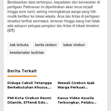
Berdasarkan data terhimpun, kepadatan dan kemacetan di
pertigaan Palimanan ini diperkirakan akan terus terjadi
hingga sore nanti, seiring meningkatnya warga yang hilir-
mudik berlibur ke lokasi wisata. Arus lalu lintas di pertigaan
tersebut terlihat semrawut, lantaran hingga siang hari tidak
ada satupun petugas pengatur lalu lintas di lokasi tersebut.
(CT)
bak terbuka
berita cirebon
kabar cirebon
keselamatan laulintas
Berita Terkait
Diduga Cabuli Tetangga
Wawali Cirebon Ajak
Berkebutuhan Khusus,
Warga Perkuat
HDA Diamankan Polisi
Keimanan pada
Momentum Harjad ke-
PMI Kota Cirebon Resmi
Kasus Video Asusila
599
Dilantik, Effendi Edo
Terbongkar, Pelaku
Soroti Kesiapsiagaan
Ditangkap Usai Cari