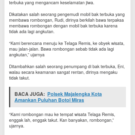
terbuka yang mengancam keselamatan jiwa.
h
k
Dikatakan salah seorang pengemudi mobil bak terbuka yang
a
n
membawa rombongan, Rudi, dirinya berkilah bawa terpaksa
K
membawa rombongan dengan mobil bak terbuka karena
e
tidak ada lagi angkutan.
s
e
“Kami berencana menuju ke Telaga Remis, ke obyek wisata,
l
mau jalan-jalan. Bawa rombongan sebab tidak ada lagi
a
angkutan,” ujarnya
m
a
Ditambahkan salah seorang penumpang di bak terbuka, Eni,
t
walau secara keamanan sangat rentan, dirinya mengaku
a
tidak takut.
n
L
a
BACA JUGA:
Polsek Majalengka Kota
l
Amankan Puluhan Botol Miras
u
l
i
“Kami rombongan mau ke tempat wisata Telaga Remis,
n
enggak lah, enggak takut. Kan banyakan, rombongan,”
t
ujarnya.
a
s