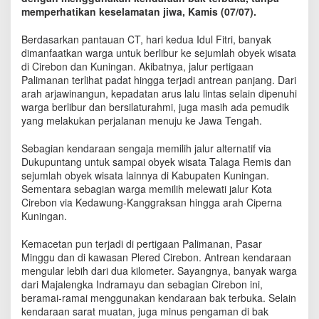
k
memperhatikan keselamatan jiwa, Kamis (07/07).
a
s
Berdasarkan pantauan CT, hari kedua Idul Fitri, banyak
i
dimanfaatkan warga untuk berlibur ke sejumlah obyek wisata
W
di Cirebon dan Kuningan. Akibatnya, jalur pertigaan
i
Palimanan terlihat padat hingga terjadi antrean panjang. Dari
s
arah arjawinangun, kepadatan arus lalu lintas selain dipenuhi
a
warga berlibur dan bersilaturahmi, juga masih ada pemudik
t
yang melakukan perjalanan menuju ke Jawa Tengah.
a
,
B
Sebagian kendaraan sengaja memilih jalur alternatif via
a
Dukupuntang untuk sampai obyek wisata Talaga Remis dan
n
sejumlah obyek wisata lainnya di Kabupaten Kuningan.
y
Sementara sebagian warga memilih melewati jalur Kota
a
Cirebon via Kedawung-Kanggraksan hingga arah Ciperna
k
Kuningan.
W
a
Kemacetan pun terjadi di pertigaan Palimanan, Pasar
r
Minggu dan di kawasan Plered Cirebon. Antrean kendaraan
g
mengular lebih dari dua kilometer. Sayangnya, banyak warga
a
dari Majalengka Indramayu dan sebagian Cirebon ini,
A
beramai-ramai menggunakan kendaraan bak terbuka. Selain
c
kendaraan sarat muatan, juga minus pengaman di bak
u