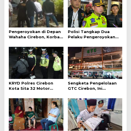
Pengeroyokan di Depan
Polisi Tangkap Dua
Wahaha Cirebon, Korban
Pelaku Pengeroyokan
Tunggu Kejelasan dari
Pengunjung GTC Cirebon
Polisi
KRYD Polres Cirebon
Sengketa Pengelolaan
Kota Sita 32 Motor
GTC Cirebon, Ini
Knalpot Brong
Penjelasan Frans
Simanjuntak