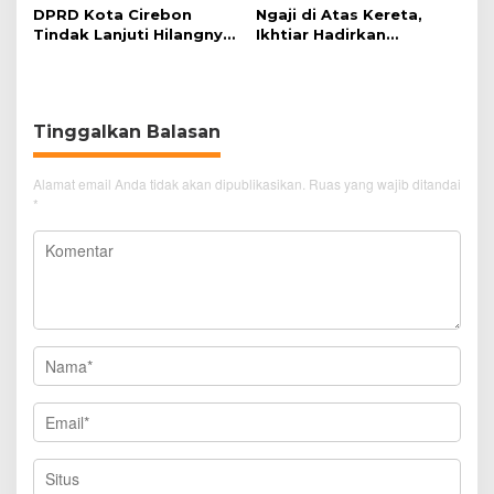
DPRD Kota Cirebon
Ngaji di Atas Kereta,
Tindak Lanjuti Hilangnya
Ikhtiar Hadirkan
Data Adminduk Warga
Perjalanan Aman dan
Disabilitas
Nyaman
Tinggalkan Balasan
Alamat email Anda tidak akan dipublikasikan.
Ruas yang wajib ditandai
*