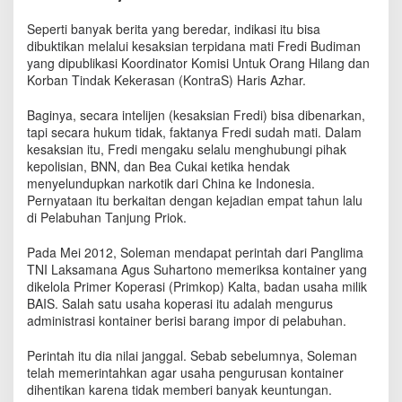
B
e
Seperti banyak berita yang beredar, indikasi itu bisa
s
dibuktikan melalui kesaksian terpidana mati Fredi Budiman
a
yang dipublikasi Koordinator Komisi Untuk Orang Hilang dan
r
Korban Tindak Kekerasan (KontraS) Haris Azhar.
d
a
Baginya, secara intelijen (kesaksian Fredi) bisa dibenarkan,
l
tapi secara hukum tidak, faktanya Fredi sudah mati. Dalam
a
kesaksian itu, Fredi mengaku selalu menghubungi pihak
m
kepolisian, BNN, dan Bea Cukai ketika hendak
B
menyelundupkan narkotik dari China ke Indonesia.
i
Pernyataan itu berkaitan dengan kejadian empat tahun lalu
s
di Pelabuhan Tanjung Priok.
n
i
s
Pada Mei 2012, Soleman mendapat perintah dari Panglima
N
TNI Laksamana Agus Suhartono memeriksa kontainer yang
a
dikelola Primer Koperasi (Primkop) Kalta, badan usaha milik
r
BAIS. Salah satu usaha koperasi itu adalah mengurus
k
administrasi kontainer berisi barang impor di pelabuhan.
o
t
Perintah itu dia nilai janggal. Sebab sebelumnya, Soleman
i
telah memerintahkan agar usaha pengurusan kontainer
k
dihentikan karena tidak memberi banyak keuntungan.
?