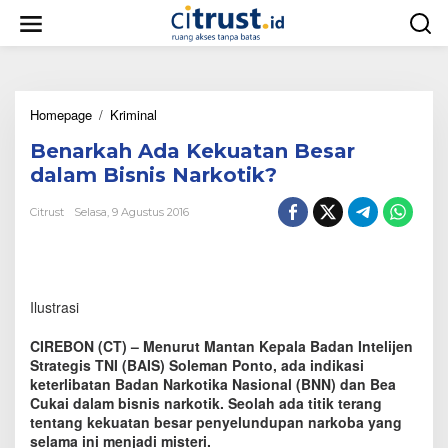
L
e
w
a
t
i
Homepage
/
Kriminal
B
k
e
e
Benarkah Ada Kekuatan Besar
n
k
a
o
dalam Bisnis Narkotik?
r
n
k
t
Citrust
Selasa, 9 Agustus 2016
a
e
h
n
A
d
a
Ilustrasi
K
e
CIREBON (CT) – Menurut Mantan Kepala Badan Intelijen
k
Strategis TNI (BAIS) Soleman Ponto, ada indikasi
u
keterlibatan Badan Narkotika Nasional (BNN) dan Bea
a
Cukai dalam bisnis narkotik. Seolah ada titik terang
t
a
tentang kekuatan besar penyelundupan narkoba yang
n
selama ini menjadi misteri.