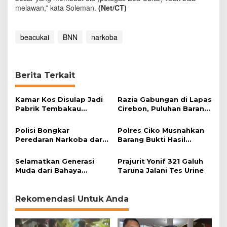
melawan,” kata Soleman.
(Net/CT)
beacukai
BNN
narkoba
Berita Terkait
Kamar Kos Disulap Jadi
Razia Gabungan di Lapas
Pabrik Tembakau
Cirebon, Puluhan Barang
Sintetis
Terlarang Disita
Polisi Bongkar
Polres Ciko Musnahkan
Peredaran Narkoba dari
Barang Bukti Hasil
Kamar Kos
Operasi Penyakit
Masyarakat Lodaya 2023
Selamatkan Generasi
Prajurit Yonif 321 Galuh
Muda dari Bahaya
Taruna Jalani Tes Urine
Narkoba
Rekomendasi Untuk Anda