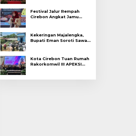
Festival Jalur Rempah
Cirebon Angkat Jamu
Tradisional
Kekeringan Majalengka,
Bupati Eman Soroti Sawah
Gagal Panen di Jatitujuh
Kota Cirebon Tuan Rumah
Rakorkomwil III APEKSI
2027