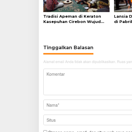
Tradisi Apeman di Keraton
Lansia 
Kasepuhan Cirebon Wujud
di Pabri
Syukur dan Doa
Akibat S
Tinggalkan Balasan
Alamat email Anda tidak akan dipublikasikan.
Ruas yan