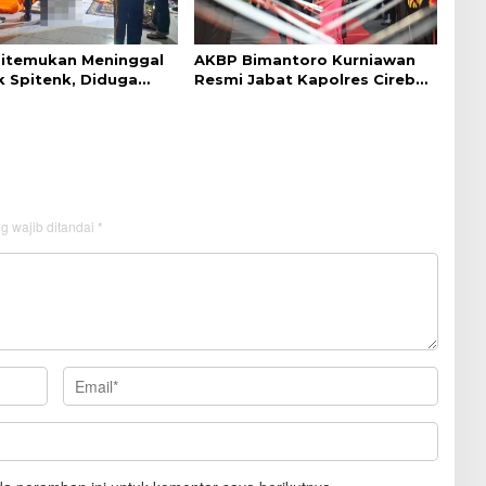
Ditemukan Meninggal
AKBP Bimantoro Kurniawan
k Spitenk, Diduga
Resmi Jabat Kapolres Cirebon
akit
Kota
g wajib ditandai
*