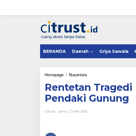
L
e
w
a
tutup
t
i
k
e
k
BERANDA
Daerah
Griya Sawala
o
n
t
e
n
Homepage
/
Nusantara
R
e
Rentetan Tragedi 
n
t
Pendaki Gunung
e
t
a
Citrust
Senin, 23 Mei 2016
n
T
r
a
g