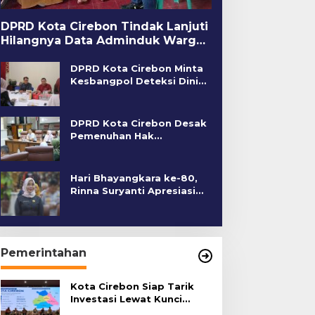
DPRD Kota Cirebon Tindak Lanjuti
Hilangnya Data Adminduk Warga
Disabilitas
DPRD Kota Cirebon Minta
Kesbangpol Deteksi Dini
Kerawanan Sosial
DPRD Kota Cirebon Desak
Pemenuhan Hak
Penyandang Disabilitas
Hari Bhayangkara ke-80,
Rinna Suryanti Apresiasi
Kinerja Polres Cirebon
Kota
Pemerintahan
Kota Cirebon Siap Tarik
Investasi Lewat Kunci
Bersama Summit 2026