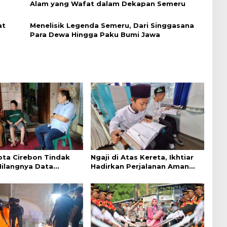
Alam yang Wafat dalam Dekapan Semeru
at
Menelisik Legenda Semeru, Dari Singgasana
Para Dewa Hingga Paku Bumi Jawa
ta Cirebon Tindak
Ngaji di Atas Kereta, Ikhtiar
Hilangnya Data
Hadirkan Perjalanan Aman
k Warga Disabilitas
dan Nyaman