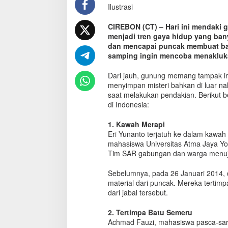
Ilustrasi
e
d
i
CIREBON (CT) – Hari ini mendaki 
K
menjadi tren gaya hidup yang bany
e
dan mencapai puncak membuat ban
c
samping ingin mencoba menakluk
e
l
Dari jauh, gunung memang tampak ind
a
menyimpan misteri bahkan di luar nal
k
saat melakukan pendakian. Berikut b
a
di Indonesia:
a
n
1. Kawah Merapi
T
Eri Yunanto terjatuh ke dalam kawah
r
mahasiswa Universitas Atma Jaya Yogy
a
Tim SAR gabungan dan warga menuju
g
i
s
Sebelumnya, pada 26 Januari 2014, 
P
material dari puncak. Mereka tertimp
a
dari jabal tersebut.
r
a
2. Tertimpa Batu Semeru
P
Achmad Fauzi, mahasiswa pasca-sarj
e