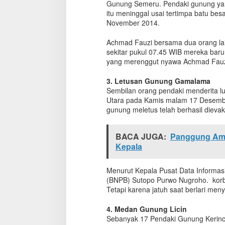
Gunung Semeru. Pendaki gunung yang
n
itu meninggal usai tertimpa batu be
d
November 2014.
a
k
Achmad Fauzi bersama dua orang lain
i
sekitar pukul 07.45 WIB mereka baru 
G
yang merenggut nyawa Achmad Fauz
u
n
u
3. Letusan Gunung Gamalama
n
Sembilan orang pendaki menderita l
g
Utara pada Kamis malam 17 Desembe
gunung meletus telah berhasil dieva
BACA JUGA:
Panggung Ambr
Kepala
Menurut Kepala Pusat Data Informa
(BNPB) Sutopo Purwo Nugroho. korba
Tetapi karena jatuh saat berlari meny
4. Medan Gunung Licin
Sebanyak 17 Pendaki Gunung Kerinci 