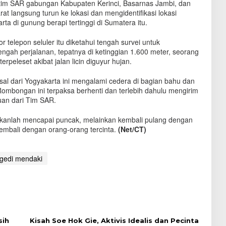
 tim SAR gabungan Kabupaten Kerinci, Basarnas Jambi, dan
t langsung turun ke lokasi dan mengidentifikasi lokasi
ta di gunung berapi tertinggi di Sumatera itu.
telepon seluler itu diketahui tengah survei untuk
gah perjalanan, tepatnya di ketinggian 1.600 meter, seorang
peleset akibat jalan licin diguyur hujan.
sal dari Yogyakarta ini mengalami cedera di bagian bahu dan
Rombongan ini terpaksa berhenti dan terlebih dahulu mengirim
uan dari Tim SAR.
ukanlah mencapai puncak, melainkan kembali pulang dengan
embali dengan orang-orang tercinta.
(Net/CT)
agedi mendaki
sih
Kisah Soe Hok Gie, Aktivis Idealis dan Pecinta