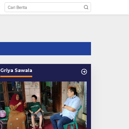
tutup
Griya Sawala