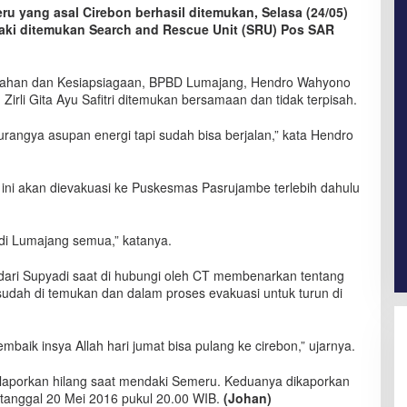
u yang asal Cirebon berhasil ditemukan, Selasa (24/05)
daki ditemukan Search and Rescue Unit (SRU) Pos SAR
gahan dan Kesiapsiagaan, BPBD Lumajang, Hendro Wahyono
irli Gita Ayu Safitri ditemukan bersamaan dan tidak terpisah.
rangya asupan energi tapi sudah bisa berjalan,” kata Hendro
ini akan dievakuasi ke Puskesmas Pasrujambe terlebih dahulu
di Lumajang semua,” katanya.
dari Supyadi saat di hubungi oleh CT membenarkan tentang
 sudah di temukan dan dalam proses evakuasi untuk turun di
mbaik insya Allah hari jumat bisa pulang ke cirebon,” ujarnya.
 dilaporkan hilang saat mendaki Semeru. Keduanya dikaporkan
 tanggal 20 Mei 2016 pukul 20.00 WIB.
(Johan)