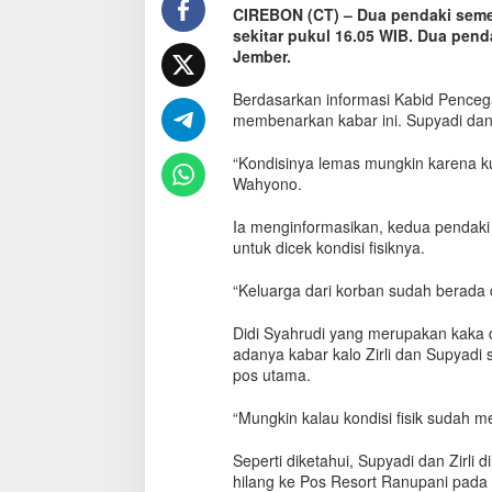
CIREBON (CT) – Dua pendaki semer
n
sekitar pukul 16.05 WIB. Dua pen
d
a
Jember.
k
i
Berdasarkan informasi Kabid Pence
G
membenarkan kabar ini. Supyadi dan Z
u
n
“Kondisinya lemas mungkin karena ku
u
Wahyono.
n
g
Ia menginformasikan, kedua pendaki 
S
untuk dicek kondisi fisiknya.
e
m
“Keluarga dari korban sudah berada 
e
r
u
Didi Syahrudi yang merupakan kaka 
M
adanya kabar kalo Zirli dan Supyadi
a
pos utama.
s
i
“Mungkin kalau kondisi fisik sudah me
h
L
Seperti diketahui, Supyadi dan Zirli
e
hilang ke Pos Resort Ranupani pada
m