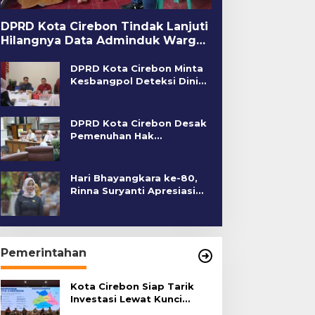
DPRD Kota Cirebon Tindak Lanjuti
Hilangnya Data Adminduk Warga
Disabilitas
DPRD Kota Cirebon Minta
Kesbangpol Deteksi Dini
Kerawanan Sosial
DPRD Kota Cirebon Desak
Pemenuhan Hak
Penyandang Disabilitas
Hari Bhayangkara ke-80,
Rinna Suryanti Apresiasi
Kinerja Polres Cirebon
Kota
Pemerintahan
Kota Cirebon Siap Tarik
Investasi Lewat Kunci
Bersama Summit 2026