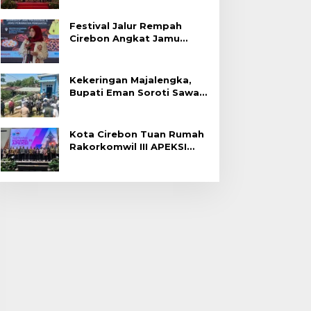
Festival Jalur Rempah
Cirebon Angkat Jamu
Tradisional
Kekeringan Majalengka,
Bupati Eman Soroti Sawah
Gagal Panen di Jatitujuh
Kota Cirebon Tuan Rumah
Rakorkomwil III APEKSI
2027