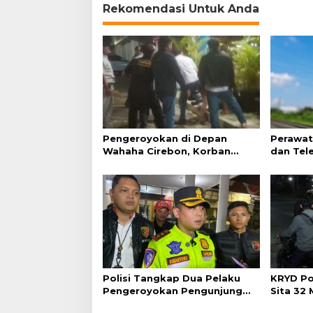
Rekomendasi Untuk Anda
Pengeroyokan di Depan
Perawat
Wahaha Cirebon, Korban
dan Tel
Tunggu Kejelasan dari Polisi
Perjalan
Polisi Tangkap Dua Pelaku
KRYD Po
Pengeroyokan Pengunjung
Sita 32
GTC Cirebon