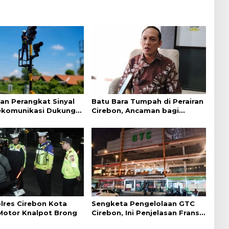
an Perangkat Sinyal
Batu Bara Tumpah di Perairan
ekomunikasi Dukung
Cirebon, Ancaman bagi
an Kereta Api
Kerang Hijau
lres Cirebon Kota
Sengketa Pengelolaan GTC
 Motor Knalpot Brong
Cirebon, Ini Penjelasan Frans
Simanjuntak