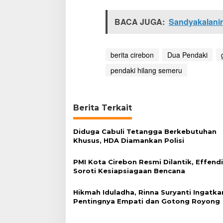
a
s
BACA JUGA:
Sandyakalanin
berita cirebon
Dua Pendaki
pendaki hilang semeru
Berita Terkait
Diduga Cabuli Tetangga Berkebutuhan
Khusus, HDA Diamankan Polisi
PMI Kota Cirebon Resmi Dilantik, Effend
Soroti Kesiapsiagaan Bencana
Hikmah Iduladha, Rinna Suryanti Ingatka
Pentingnya Empati dan Gotong Royong