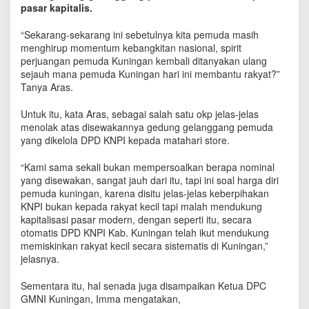
n
pasar kapitalis.
T
e
“Sekarang-sekarang ini sebetulnya kita pemuda masih
r
menghirup momentum kebangkitan nasional, spirit
a
perjuangan pemuda Kuningan kembali ditanyakan ulang
n
sejauh mana pemuda Kuningan hari ini membantu rakyat?”
c
Tanya Aras.
a
m
Untuk itu, kata Aras, sebagai salah satu okp jelas-jelas
D
menolak atas disewakannya gedung gelanggang pemuda
i
yang dikelola DPD KNPI kepada matahari store.
l
e
“Kami sama sekali bukan mempersoalkan berapa nominal
n
yang disewakan, sangat jauh dari itu, tapi ini soal harga diri
g
s
pemuda kuningan, karena disitu jelas-jelas keberpihakan
e
KNPI bukan kepada rakyat kecil tapi malah mendukung
r
kapitalisasi pasar modern, dengan seperti itu, secara
k
otomatis DPD KNPI Kab. Kuningan telah ikut mendukung
a
memiskinkan rakyat kecil secara sistematis di Kuningan,”
n
jelasnya.
Sementara itu, hal senada juga disampaikan Ketua DPC
GMNI Kuningan, Imma mengatakan,