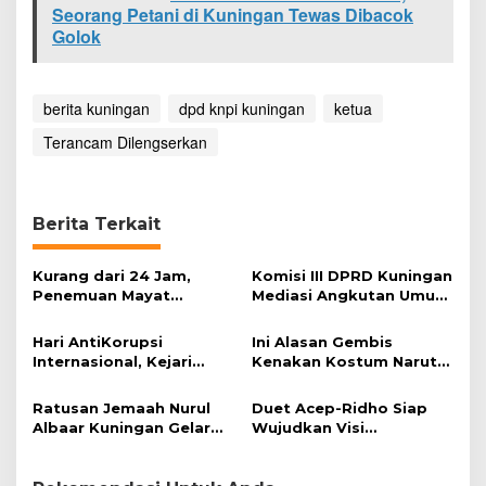
Seorang Petani di Kuningan Tewas Dibacok
Golok
berita kuningan
dpd knpi kuningan
ketua
Terancam Dilengserkan
Berita Terkait
Kurang dari 24 Jam,
Komisi III DPRD Kuningan
Penemuan Mayat
Mediasi Angkutan Umum
Kembali Terjadi di
dan Online
Kuningan
Hari AntiKorupsi
Ini Alasan Gembis
Internasional, Kejari
Kenakan Kostum Naruto
Kuningan Mesra dengan
Saat Berjualan Mi Ramen
Ormas dan LSM
Ratusan Jemaah Nurul
Duet Acep-Ridho Siap
Albaar Kuningan Gelar
Wujudkan Visi
Maulid Nabi Muhammad
Kabupaten Kuningan