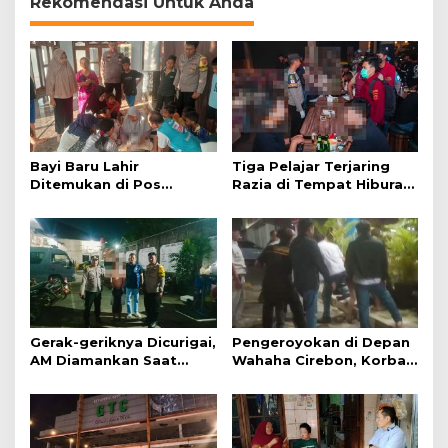
Rekomendasi Untuk Anda
Bayi Baru Lahir
Tiga Pelajar Terjaring
Ditemukan di Pos
Razia di Tempat Hiburan
Kamling
Malam
Gerak-geriknya Dicurigai,
Pengeroyokan di Depan
AM Diamankan Saat
Wahaha Cirebon, Korban
Mengambil Kunci Motor
Tunggu Kejelasan dari
Polisi