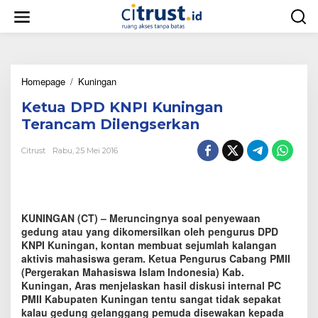
L
e
w
a
t
i
Homepage
/
Kuningan
K
k
e
e
Ketua DPD KNPI Kuningan
t
k
u
o
Terancam Dilengserkan
a
n
D
t
Citrust
Rabu, 25 Mei 2016
P
e
D
n
K
N
P
KUNINGAN (CT) – Meruncingnya soal penyewaan
I
gedung atau yang dikomersilkan oleh pengurus DPD
K
KNPI Kuningan, kontan membuat sejumlah kalangan
u
aktivis mahasiswa geram. Ketua Pengurus Cabang PMII
n
(Pergerakan Mahasiswa Islam Indonesia) Kab.
i
Kuningan, Aras menjelaskan hasil diskusi internal PC
n
PMII Kabupaten Kuningan tentu sangat tidak sepakat
g
a
kalau gedung gelanggang pemuda disewakan kepada