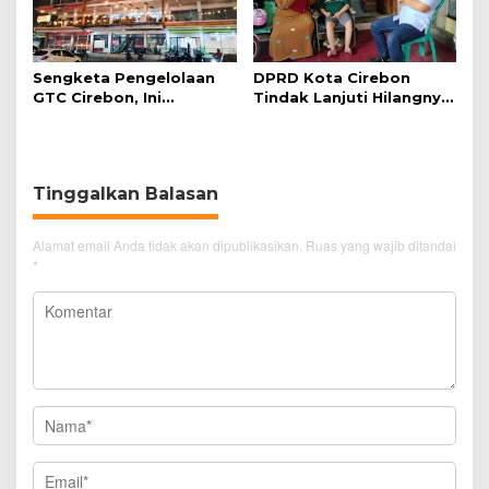
Sengketa Pengelolaan
DPRD Kota Cirebon
GTC Cirebon, Ini
Tindak Lanjuti Hilangnya
Penjelasan Frans
Data Adminduk Warga
Simanjuntak
Disabilitas
Tinggalkan Balasan
Alamat email Anda tidak akan dipublikasikan.
Ruas yang wajib ditandai
*