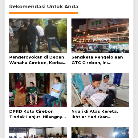
Rekomendasi Untuk Anda
Pengeroyokan di Depan
Sengketa Pengelolaan
Wahaha Cirebon, Korban
GTC Cirebon, Ini
Tunggu Kejelasan dari
Penjelasan Frans
Polisi
Simanjuntak
DPRD Kota Cirebon
Ngaji di Atas Kereta,
Tindak Lanjuti Hilangnya
Ikhtiar Hadirkan
Data Adminduk Warga
Perjalanan Aman dan
Disabilitas
Nyaman