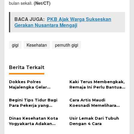
bulan sekali.
(Net/CT)
n
i
A
BACA JUGA:
PKB Ajak Warga Sukseskan
k
Gerakan Nusantara Mengaji
i
b
a
t
gigi
Kesehatan
pemutih gigi
n
y
a
Berita Terkait
Dokkes Polres
Kaki Terus Membengkak,
Majalengka Gelar
Remaja Ini Perlu Bantuan
Pelayanan Pengobatan
Operasi
Gratis
Begini Tips Tidur Bagi
Cara Artis Maudi
Para Pekerja yang
Koesnadi Memelihara
Dilakukan Malam Hari
Kulit
Dinas Kesehatan Kota
Usir Lemak Dari Tubuh
Yogyakarta Adakan
Dengan 4 Cara
Lomba penilaian Bumil