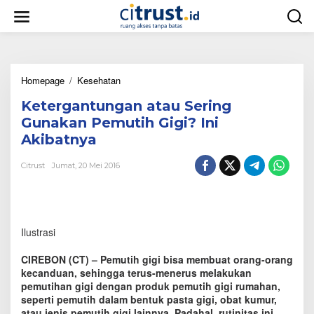
L
e
w
a
t
i
Homepage
/
Kesehatan
K
k
e
e
Ketergantungan atau Sering
t
k
e
o
Gunakan Pemutih Gigi? Ini
r
n
Akibatnya
g
t
a
e
Citrust
Jumat, 20 Mei 2016
n
n
t
u
n
g
Ilustrasi
a
n
a
CIREBON (CT) – Pemutih gigi bisa membuat orang-orang
t
kecanduan, sehingga terus-menerus melakukan
a
pemutihan gigi dengan produk pemutih gigi rumahan,
u
seperti pemutih dalam bentuk pasta gigi, obat kumur,
S
atau jenis pemutih gigi lainnya. Padahal, rutinitas ini