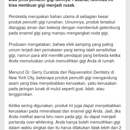
e
bisa membuat gigi menjadi rusak.
r
i
Peroksida merupakan bahan utama di sebagian besar
n
produk pemutih gigi rumahan. Umumnya, produk tersebut
g
dianggap aman dan bekerja dengan membentuk gelembung
G
pada enamel gigi yang mampu mengangkat noda gigi.
u
n
Produsen mengatakan, bahwa efek samping yang paling
a
umum terjadi dari pemakaian yang sering ialah sensitivitas
k
a
gigi, namun para ahli memiliki pendapat yang berbeda ketika
n
Anda memutuskan untuk memutihkan gigi Anda di rumah.
P
e
Menurut Dr. Gerry Curatola dari Rejuvenation Dentistry di
m
New York City, beberapa produk pemutih gigi mengandung
u
asam yang bisa menyebabkan kerusakan, yaitu kerusakan
t
pada jaringan lunak di mulut seperti gusi, lidah, atau
i
tenggorokan.
h
G
Ketika sering digunakan, produk ini juga dapat menyebabkan
i
kerusakan pada mineralisasi dan enamel gigi Anda. Jadi, jika
g
Anda melihat warna biru neon pada gigi, itu dapat menjadi
i
pertanda over-whitening. Anda hanya boleh memutihkan gigi
?
dalam waktu singkat dan itu harus dilakukan tidak lebih dari 2
I