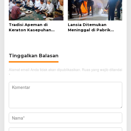
Tradisi Apeman di
Lansia Ditemukan
Keraton Kasepuhan
Meninggal di Pabrik
Cirebon Wujud Syukur
Spitenk, Diduga Akibat
dan Doa
Sakit
Tinggalkan Balasan
Alamat email Anda tidak akan dipublikasikan.
Ruas yang wajib ditandai
*