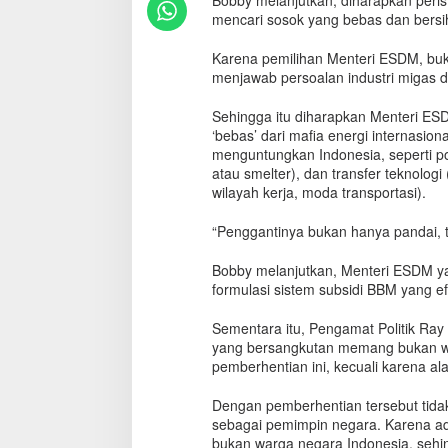
Bobby melanjutkan, diharapkan perist
g
mencari sosok yang bebas dan bersih 
a
n
Karena pemilihan Menteri ESDM, buk
e
menjawab persoalan industri migas d
g
a
Sehingga itu diharapkan Menteri ES
r
‘bebas’ dari mafia energi internasio
a
menguntungkan Indonesia, seperti pola
a
n
atau smelter), dan transfer teknolo
G
wilayah kerja, moda transportasi).
a
n
“Penggantinya bukan hanya pandai, 
d
a
Bobby melanjutkan, Menteri ESDM ya
,
formulasi sistem subsidi BBM yang ef
P
r
Sementara itu, Pengamat Politik Ra
e
yang bersangkutan memang bukan war
s
pemberhentian ini, kecuali karena a
i
d
Dengan pemberhentian tersebut tida
e
sebagai pemimpin negara. Karena ad
n
H
bukan warga negara Indonesia, seh