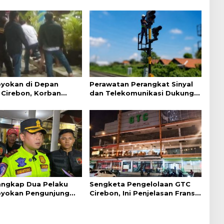
yokan di Depan
Perawatan Perangkat Sinyal
Cirebon, Korban
dan Telekomunikasi Dukung
ejelasan dari Polisi
Perjalanan Kereta Api
Tangkap Dua Pelaku
Sengketa Pengelolaan GTC
yokan Pengunjung
Cirebon, Ini Penjelasan Frans
ebon
Simanjuntak