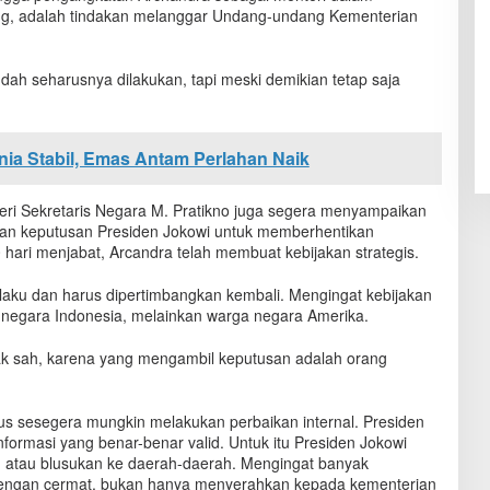
ng, adalah tindakan melanggar Undang-undang Kementerian
ah seharusnya dilakukan, tapi meski demikian tetap saja
ia Stabil, Emas Antam Perlahan Naik
ri Sekretaris Negara M. Pratikno juga segera menyampaikan
 keputusan Presiden Jokowi untuk memberhentikan
hari menjabat, Arcandra telah membuat kebijakan strategis.
erlaku dan harus dipertimbangkan kembali. Mengingat kebijakan
a negara Indonesia, melainkan warga negara Amerika.
ak sah, karena yang mengambil keputusan adalah orang
us sesegera mungkin melakukan perbaikan internal. Presiden
ormasi yang benar-benar valid. Untuk itu Presiden Jokowi
 atau blusukan ke daerah-daerah. Mengingat banyak
 dengan cermat, bukan hanya menyerahkan kepada kementerian