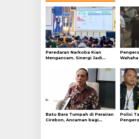
Peredaran Narkoba Kian
Pengero
Mengancam, Sinergi Jadi
Wahaha 
Kunci Pencegahan
Tunggu K
Batu Bara Tumpah di Perairan
Polisi 
Cirebon, Ancaman bagi
Pengero
Kerang Hijau
GTC Cir