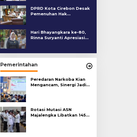
DPRD Kota Cirebon Desak
Pemenuhan Hak
Penyandang Disabilitas
Hari Bhayangkara ke-80,
Rinna Suryanti Apresiasi
Kinerja Polres Cirebon
Kota
Pemerintahan
Peredaran Narkoba Kian
Mengancam, Sinergi Jadi
Kunci Pencegahan
Rotasi Mutasi ASN
Majalengka Libatkan 145
Pejabat, Terapkan Sistem
Merit