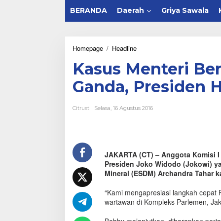
BERANDA
Daerah
Griya Sawala
Homepage
/
Headline
K
a
Kasus Menteri Be
s
u
Ganda, Presiden 
s
M
e
Citrust
Selasa, 16 Agustus 2016
n
t
e
r
i
JAKARTA (CT) – Anggota Komisi I
B
Presiden Joko Widodo (Jokowi) y
e
r
Mineral (ESDM) Archandra Tahar 
k
e
“Kami mengapresiasi langkah cepat P
w
wartawan di Kompleks Parlemen, Jaka
a
r