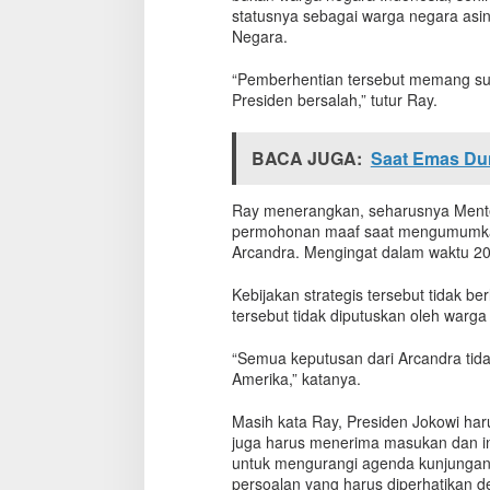
a
statusnya sebagai warga negara asi
r
Negara.
u
s
“Pemberhentian tersebut memang sud
M
Presiden bersalah,” tutur Ray.
i
n
t
BACA JUGA:
Saat Emas Dun
a
M
Ray menerangkan, seharusnya Mente
a
a
permohonan maaf saat mengumumkan
f
Arcandra. Mengingat dalam waktu 20 
Kebijakan strategis tersebut tidak b
tersebut tidak diputuskan oleh warg
“Semua keputusan dari Arcandra tid
Amerika,” katanya.
Masih kata Ray, Presiden Jokowi har
juga harus menerima masukan dan inf
untuk mengurangi agenda kunjungan
persoalan yang harus diperhatikan