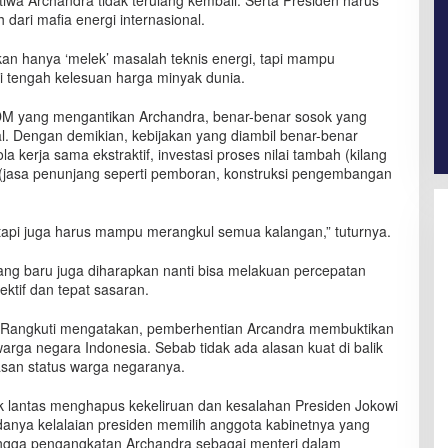
iwa Archandra tidak terulang kembali. Serta Presiden harus
dari mafia energi internasional.
an hanya ‘melek’ masalah teknis energi, tapi mampu
i tengah kelesuan harga minyak dunia.
DM yang mengantikan Archandra, benar-benar sosok yang
nal. Dengan demikian, kebijakan yang diambil benar-benar
 kerja sama ekstraktif, investasi proses nilai tambah (kilang
gi (jasa penunjang seperti pemboran, konstruksi pengembangan
tapi juga harus mampu merangkul semua kalangan,” tuturnya.
ng baru juga diharapkan nanti bisa melakuan percepatan
ektif dan tepat sasaran.
y Rangkuti mengatakan, pemberhentian Arcandra membuktikan
ga negara Indonesia. Sebab tidak ada alasan kuat di balik
lasan status warga negaranya.
k lantas menghapus kekeliruan dan kesalahan Presiden Jokowi
anya kelalaian presiden memilih anggota kabinetnya yang
ingga pengangkatan Archandra sebagai menteri dalam