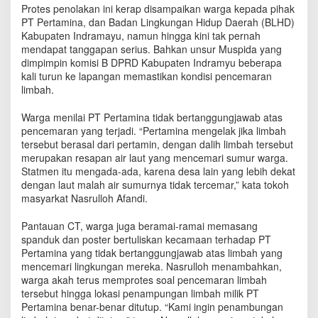
u
Protes penolakan ini kerap disampaikan warga kepada pihak
s
PT Pertamina, dan Badan Lingkungan Hidup Daerah (BLHD)
P
Kabupaten Indramayu, namun hingga kini tak pernah
r
mendapat tanggapan serius. Bahkan unsur Muspida yang
o
dimpimpin komisi B DPRD Kabupaten Indramyu beberapa
t
kali turun ke lapangan memastikan kondisi pencemaran
e
limbah.
s
L
Warga menilai PT Pertamina tidak bertanggungjawab atas
i
pencemaran yang terjadi. “Pertamina mengelak jika limbah
m
tersebut berasal dari pertamin, dengan dalih limbah tersebut
b
merupakan resapan air laut yang mencemari sumur warga.
a
Statmen itu mengada-ada, karena desa lain yang lebih dekat
h
dengan laut malah air sumurnya tidak tercemar,” kata tokoh
P
masyarkat Nasrulloh Afandi.
T
P
e
Pantauan CT, warga juga beramai-ramai memasang
r
spanduk dan poster bertuliskan kecamaan terhadap PT
t
Pertamina yang tidak bertanggungjawab atas limbah yang
a
mencemari lingkungan mereka. Nasrulloh menambahkan,
m
warga akah terus memprotes soal pencemaran limbah
i
tersebut hingga lokasi penampungan limbah milik PT
n
Pertamina benar-benar ditutup. “Kami ingin penambungan
a