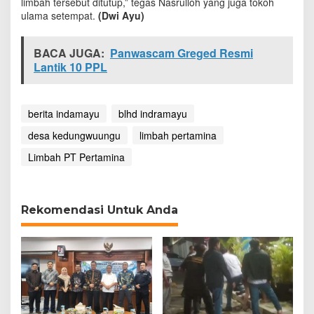
limbah tersebut ditutup,” tegas Nasrulloh yang juga tokoh
ulama setempat.
(Dwi Ayu)
BACA JUGA:
Panwascam Greged Resmi
Lantik 10 PPL
berita indamayu
blhd indramayu
desa kedungwuungu
limbah pertamina
Limbah PT Pertamina
Rekomendasi Untuk Anda