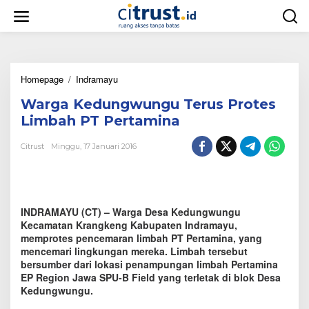
L
e
w
a
t
i
Homepage
/
Indramayu
W
k
a
e
Warga Kedungwungu Terus Protes
r
k
g
o
Limbah PT Pertamina
a
n
K
t
Citrust
Minggu, 17 Januari 2016
e
e
d
n
u
n
g
INDRAMAYU (CT) – Warga Desa Kedungwungu
w
Kecamatan Krangkeng Kabupaten Indramayu,
u
memprotes pencemaran limbah PT Pertamina, yang
n
mencemari lingkungan mereka. Limbah tersebut
g
bersumber dari lokasi penampungan limbah Pertamina
u
EP Region Jawa SPU-B Field yang terletak di blok Desa
T
Kedungwungu.
e
r