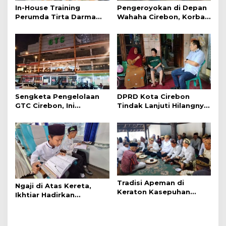
In-House Training
Pengeroyokan di Depan
Perumda Tirta Darma
Wahaha Cirebon, Korban
Ayu Dorong Pelayanan
Tunggu Kejelasan dari
dan Profesionalisme
Polisi
Sengketa Pengelolaan
DPRD Kota Cirebon
GTC Cirebon, Ini
Tindak Lanjuti Hilangnya
Penjelasan Frans
Data Adminduk Warga
Simanjuntak
Disabilitas
Tradisi Apeman di
Ngaji di Atas Kereta,
Keraton Kasepuhan
Ikhtiar Hadirkan
Cirebon Wujud Syukur
Perjalanan Aman dan
dan Doa
Nyaman