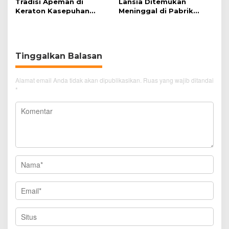
Tradisi Apeman di
Lansia Ditemukan
Keraton Kasepuhan
Meninggal di Pabrik
Cirebon Wujud Syukur
Spitenk, Diduga Akibat
dan Doa
Sakit
Tinggalkan Balasan
Alamat email Anda tidak akan dipublikasikan.
Ruas yang wajib ditandai
*