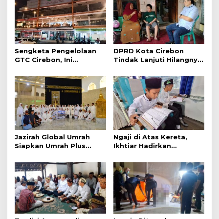
Sengketa Pengelolaan
DPRD Kota Cirebon
GTC Cirebon, Ini
Tindak Lanjuti Hilangnya
Penjelasan Frans
Data Adminduk Warga
Simanjuntak
Disabilitas
Jazirah Global Umrah
Ngaji di Atas Kereta,
Siapkan Umrah Plus
Ikhtiar Hadirkan
Turki dan Lima Paket
Perjalanan Aman dan
Baru 2027
Nyaman