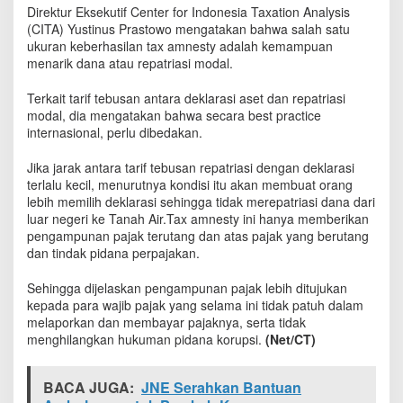
s
Direktur Eksekutif Center for Indonesia Taxation Analysis
t
(CITA) Yustinus Prastowo mengatakan bahwa salah satu
y
ukuran keberhasilan tax amnesty adalah kemampuan
D
menarik dana atau repatriasi modal.
i
u
Terkait tarif tebusan antara deklarasi aset dan repatriasi
k
modal, dia mengatakan bahwa secara best practice
u
internasional, perlu dibedakan.
r
d
Jika jarak antara tarif tebusan repatriasi dengan deklarasi
a
terlalu kecil, menurutnya kondisi itu akan membuat orang
r
lebih memilih deklarasi sehingga tidak merepatriasi dana dari
i
luar negeri ke Tanah Air.Tax amnesty ini hanya memberikan
R
e
pengampunan pajak terutang dan atas pajak yang berutang
p
dan tindak pidana perpajakan.
a
t
Sehingga dijelaskan pengampunan pajak lebih ditujukan
r
kepada para wajib pajak yang selama ini tidak patuh dalam
i
melaporkan dan membayar pajaknya, serta tidak
a
menghilangkan hukuman pidana korupsi.
(Net/CT)
s
i
M
BACA JUGA:
JNE Serahkan Bantuan
o