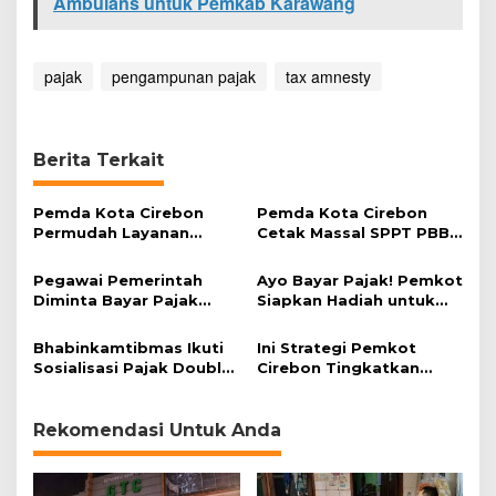
Ambulans untuk Pemkab Karawang
d
a
l
pajak
pengampunan pajak
tax amnesty
Berita Terkait
Pemda Kota Cirebon
Pemda Kota Cirebon
Permudah Layanan
Cetak Massal SPPT PBB-
BPHTB dan PBB-P2
P2
Pegawai Pemerintah
Ayo Bayar Pajak! Pemkot
Diminta Bayar Pajak
Siapkan Hadiah untuk
Tepat Waktu
WP yang Tertib Bayar
Pajak
Bhabinkamtibmas Ikuti
Ini Strategi Pemkot
Sosialisasi Pajak Double
Cirebon Tingkatkan
Untung 10-10
Pendapatan Daerah
Rekomendasi Untuk Anda