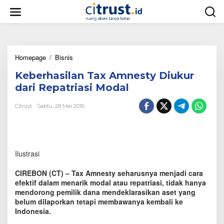
L
e
w
a
t
i
Homepage
/
Bisnis
K
k
e
e
Keberhasilan Tax Amnesty Diukur
b
k
e
o
dari Repatriasi Modal
r
n
h
t
Citrust
Sabtu, 28 Mei 2016
a
e
s
n
i
l
a
Ilustrasi
n
T
CIREBON (CT) – Tax Amnesty seharusnya menjadi cara
a
efektif dalam menarik modal atau repatriasi, tidak hanya
x
mendorong pemilik dana mendeklarasikan aset yang
A
belum dilaporkan tetapi membawanya kembali ke
m
n
Indonesia.
e