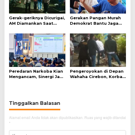
Gerak-geriknya Dicurigai,
Gerakan Pangan Murah
AM Diamankan Saat
Demokrat Bantu Jaga
Mengambil Kunci Motor
Daya Beli Masyarakat
Peredaran Narkoba Kian
Pengeroyokan di Depan
Mengancam, Sinergi Jadi
Wahaha Cirebon, Korban
Kunci Pencegahan
Tunggu Kejelasan dari
Polisi
Tinggalkan Balasan
Alamat email Anda tidak akan dipublikasikan.
Ruas yang wajib ditandai
*