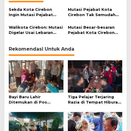
Sekda Kota Cirebon
Mutasi Pejabat Kota
Ingin Mutasi Pejabat
Cirebon Tak Semudah
Eselon III dan IV
yang Dibayangkan
Didahulukan
Walikota Cirebon: Mutasi
Mutasi Besar-besaran
Digelar Usai Lebaran
Pejabat Kota Cirebon
Agar Semua Bisa Sabar
Digelar Bulan Ini?
dan Tak Menggunjing
Rekomendasi Untuk Anda
Bayi Baru Lahir
Tiga Pelajar Terjaring
Ditemukan di Pos
Razia di Tempat Hiburan
Kamling
Malam