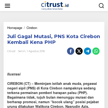
L
e
w
a
t
i
Homepage
/
Cirebon
J
k
u
e
Juli Gagal Mutasi, PNS Kota Cirebon
l
k
i
o
Kembali Kena PHP
G
n
a
t
Citrust
Senin, 1 Agustus 2016
g
e
a
n
l
M
u
Ilustrasi
t
a
CIREBON (CT) – Meminjam istilah anak muda, pegawai
s
negeri sipil (PNS) di Kota Cirebon nampaknya sedang
i
terkena permainan pemberi harapan palsu (PHP).
,
Bagaimana tidak, tujuh bulan menunggu mutasi dan
P
N
berharap promosi, namun “kocok ulang” posisi pejabat
S
urung dilakukan Walikota Cirebon, Nasrudin Azis.