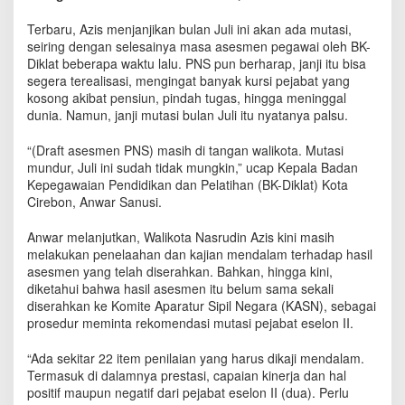
K
o
Terbaru, Azis menjanjikan bulan Juli ini akan ada mutasi,
t
seiring dengan selesainya masa asesmen pegawai oleh BK-
a
Diklat beberapa waktu lalu. PNS pun berharap, janji itu bisa
C
segera terealisasi, mengingat banyak kursi pejabat yang
i
kosong akibat pensiun, pindah tugas, hingga meninggal
r
dunia. Namun, janji mutasi bulan Juli itu nyatanya palsu.
e
b
“(Draft asesmen PNS) masih di tangan walikota. Mutasi
o
mundur, Juli ini sudah tidak mungkin,” ucap Kepala Badan
n
Kepegawaian Pendidikan dan Pelatihan (BK-Diklat) Kota
K
Cirebon, Anwar Sanusi.
e
m
b
Anwar melanjutkan, Walikota Nasrudin Azis kini masih
a
melakukan penelaahan dan kajian mendalam terhadap hasil
l
asesmen yang telah diserahkan. Bahkan, hingga kini,
i
diketahui bahwa hasil asesmen itu belum sama sekali
K
diserahkan ke Komite Aparatur Sipil Negara (KASN), sebagai
e
prosedur meminta rekomendasi mutasi pejabat eselon II.
n
a
“Ada sekitar 22 item penilaian yang harus dikaji mendalam.
P
Termasuk di dalamnya prestasi, capaian kinerja dan hal
H
positif maupun negatif dari pejabat eselon II (dua). Perlu
P