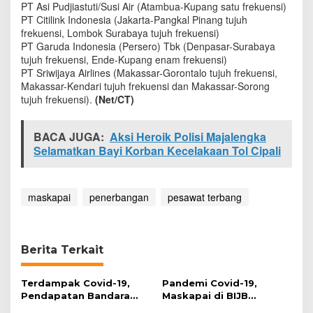
PT Asi Pudjiastuti/Susi Air (Atambua-Kupang satu frekuensi)
PT Citilink Indonesia (Jakarta-Pangkal Pinang tujuh
frekuensi, Lombok Surabaya tujuh frekuensi)
PT Garuda Indonesia (Persero) Tbk (Denpasar-Surabaya
tujuh frekuensi, Ende-Kupang enam frekuensi)
PT Sriwijaya Airlines (Makassar-Gorontalo tujuh frekuensi,
Makassar-Kendari tujuh frekuensi dan Makassar-Sorong
tujuh frekuensi).
(Net/CT)
BACA JUGA:
Aksi Heroik Polisi Majalengka
Selamatkan Bayi Korban Kecelakaan Tol Cipali
maskapai
penerbangan
pesawat terbang
Berita Terkait
Terdampak Covid-19,
Pandemi Covid-19,
Pendapatan Bandara
Maskapai di BIJB
Kertajati Hanya dari
Berhenti Beroperasi