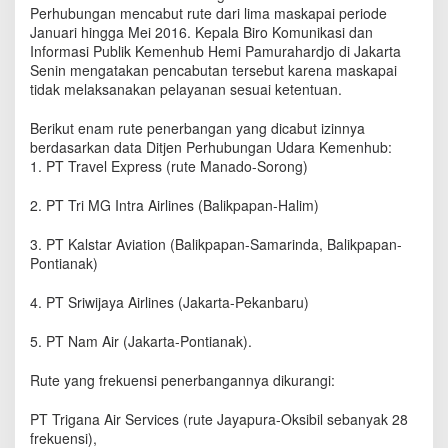
a
Perhubungan mencabut rute dari lima maskapai periode
p
Januari hingga Mei 2016. Kepala Biro Komunikasi dan
a
Informasi Publik Kemenhub Hemi Pamurahardjo di Jakarta
i
Senin mengatakan pencabutan tersebut karena maskapai
I
tidak melaksanakan pelayanan sesuai ketentuan.
n
i
Berikut enam rute penerbangan yang dicabut izinnya
D
berdasarkan data Ditjen Perhubungan Udara Kemenhub:
i
1. PT Travel Express (rute Manado-Sorong)
c
a
2. PT Tri MG Intra Airlines (Balikpapan-Halim)
b
u
t
3. PT Kalstar Aviation (Balikpapan-Samarinda, Balikpapan-
P
Pontianak)
e
m
4. PT Sriwijaya Airlines (Jakarta-Pekanbaru)
e
r
5. PT Nam Air (Jakarta-Pontianak).
i
n
Rute yang frekuensi penerbangannya dikurangi:
t
a
PT Trigana Air Services (rute Jayapura-Oksibil sebanyak 28
h
frekuensi),