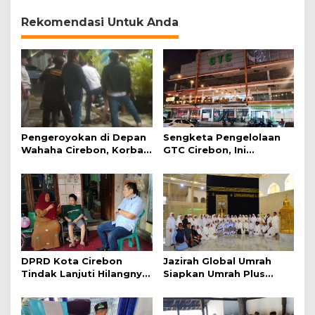
Parkir Pesawat
Rekomendasi Untuk Anda
Pengeroyokan di Depan
Sengketa Pengelolaan
Wahaha Cirebon, Korban
GTC Cirebon, Ini
Tunggu Kejelasan dari
Penjelasan Frans
Polisi
Simanjuntak
DPRD Kota Cirebon
Jazirah Global Umrah
Tindak Lanjuti Hilangnya
Siapkan Umrah Plus
Data Adminduk Warga
Turki dan Lima Paket
Disabilitas
Baru 2027