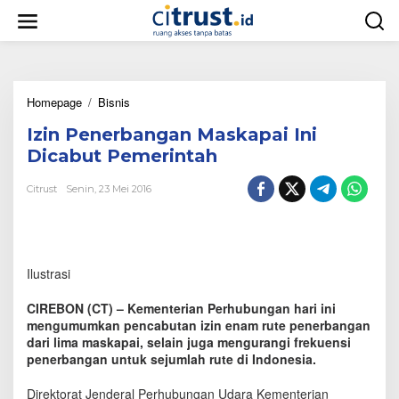
L
e
w
a
t
i
Homepage
/
Bisnis
I
k
z
e
Izin Penerbangan Maskapai Ini
i
k
n
o
Dicabut Pemerintah
P
n
e
t
Citrust
Senin, 23 Mei 2016
n
e
e
n
r
b
a
Ilustrasi
n
g
CIREBON (CT) – Kementerian Perhubungan hari ini
a
mengumumkan pencabutan izin enam rute penerbangan
n
dari lima maskapai, selain juga mengurangi frekuensi
M
penerbangan untuk sejumlah rute di Indonesia.
a
s
k
Direktorat Jenderal Perhubungan Udara Kementerian