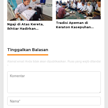
Tradisi Apeman di
Ngaji di Atas Kereta,
Keraton Kasepuhan
Ikhtiar Hadirkan
Cirebon Wujud Syukur
Perjalanan Aman dan
dan Doa
Nyaman
Tinggalkan Balasan
Alamat email Anda tidak akan dipublikasikan.
Ruas yang wajib ditandai
*