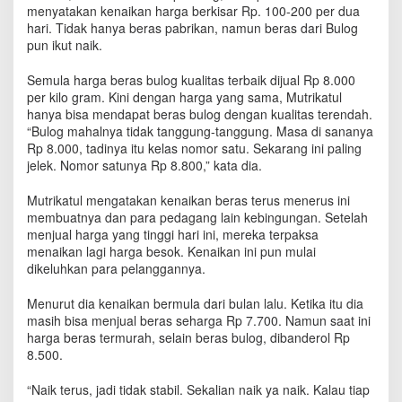
g
menyatakan kenaikan harga berkisar Rp. 100-200 per dua
a
hari. Tidak hanya beras pabrikan, namun beras dari Bulog
n
pun ikut naik.
g
K
Semula harga beras bulog kualitas terbaik dijual Rp 8.000
e
per kilo gram. Kini dengan harga yang sama, Mutrikatul
b
hanya bisa mendapat beras bulog dengan kualitas terendah.
i
“Bulog mahalnya tidak tanggung-tanggung. Masa di sananya
n
Rp 8.000, tadinya itu kelas nomor satu. Sekarang ini paling
g
jelek. Nomor satunya Rp 8.800,” kata dia.
u
n
Mutrikatul mengatakan kenaikan beras terus menerus ini
a
membuatnya dan para pedagang lain kebingungan. Setelah
n
menjual harga yang tinggi hari ini, mereka terpaksa
menaikan lagi harga besok. Kenaikan ini pun mulai
dikeluhkan para pelanggannya.
Menurut dia kenaikan bermula dari bulan lalu. Ketika itu dia
masih bisa menjual beras seharga Rp 7.700. Namun saat ini
harga beras termurah, selain beras bulog, dibanderol Rp
8.500.
“Naik terus, jadi tidak stabil. Sekalian naik ya naik. Kalau tiap