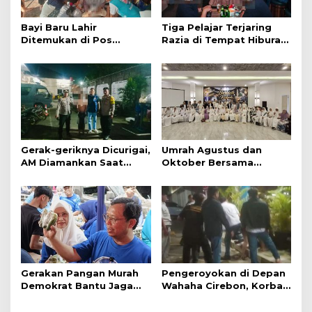
Bayi Baru Lahir
Tiga Pelajar Terjaring
Ditemukan di Pos
Razia di Tempat Hiburan
Kamling
Malam
Gerak-geriknya Dicurigai,
Umrah Agustus dan
AM Diamankan Saat
Oktober Bersama
Mengambil Kunci Motor
Jazirah Global, Nyaman
Menuju Baitullah
Gerakan Pangan Murah
Pengeroyokan di Depan
Demokrat Bantu Jaga
Wahaha Cirebon, Korban
Daya Beli Masyarakat
Tunggu Kejelasan dari
Polisi