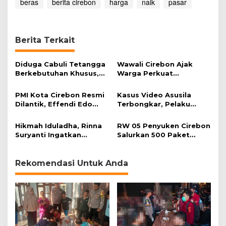
beras
berita cirebon
harga
naik
pasar
Berita Terkait
Diduga Cabuli Tetangga
Wawali Cirebon Ajak
Berkebutuhan Khusus,
Warga Perkuat
HDA Diamankan Polisi
Keimanan pada
Momentum Harjad ke-
PMI Kota Cirebon Resmi
Kasus Video Asusila
599
Dilantik, Effendi Edo
Terbongkar, Pelaku
Soroti Kesiapsiagaan
Ditangkap Usai Cari
Bencana
Korban Baru
Hikmah Iduladha, Rinna
RW 05 Penyuken Cirebon
Suryanti Ingatkan
Salurkan 500 Paket
Pentingnya Empati dan
Daging Kurban
Gotong Royong
Rekomendasi Untuk Anda