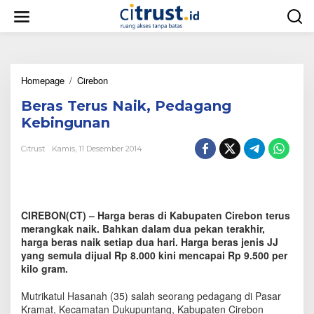
L
e
w
a
t
i
Homepage
/
Cirebon
B
k
e
e
Beras Terus Naik, Pedagang
r
k
a
o
Kebingunan
s
n
T
t
Citrust
Kamis, 11 Desember 2014
e
e
r
n
u
s
N
CIREBON(CT) – Harga beras di Kabupaten Cirebon terus
a
merangkak naik. Bahkan dalam dua pekan terakhir,
i
harga beras naik setiap dua hari. Harga beras jenis JJ
k
yang semula dijual Rp 8.000 kini mencapai Rp 9.500 per
,
kilo gram.
P
e
d
Mutrikatul Hasanah (35) salah seorang pedagang di Pasar
a
Kramat, Kecamatan Dukupuntang, Kabupaten Cirebon