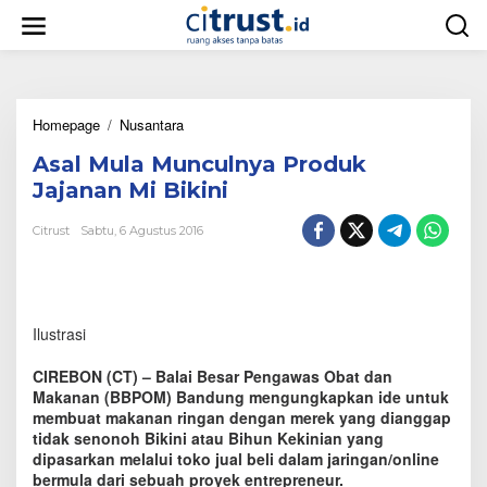
L
e
w
a
t
i
Homepage
/
Nusantara
A
k
s
e
Asal Mula Munculnya Produk
a
k
l
o
Jajanan Mi Bikini
M
n
u
t
Citrust
Sabtu, 6 Agustus 2016
l
e
a
n
M
u
n
Ilustrasi
c
u
CIREBON (CT) – Balai Besar Pengawas Obat dan
l
Makanan (BBPOM) Bandung mengungkapkan ide untuk
n
membuat makanan ringan dengan merek yang dianggap
y
tidak senonoh Bikini atau Bihun Kekinian yang
a
P
dipasarkan melalui toko jual beli dalam jaringan/online
r
bermula dari sebuah proyek entrepreneur.