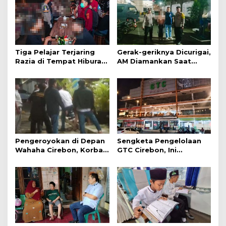
Tiga Pelajar Terjaring
Gerak-geriknya Dicurigai,
Razia di Tempat Hiburan
AM Diamankan Saat
Malam
Mengambil Kunci Motor
Pengeroyokan di Depan
Sengketa Pengelolaan
Wahaha Cirebon, Korban
GTC Cirebon, Ini
Tunggu Kejelasan dari
Penjelasan Frans
Polisi
Simanjuntak