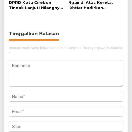
DPRD Kota Cirebon
Ngaji di Atas Kereta,
Tindak Lanjuti Hilangnya
Ikhtiar Hadirkan
Data Adminduk Warga
Perjalanan Aman dan
Disabilitas
Nyaman
Tinggalkan Balasan
Alamat email Anda tidak akan dipublikasikan.
Ruas yang wajib ditandai
*