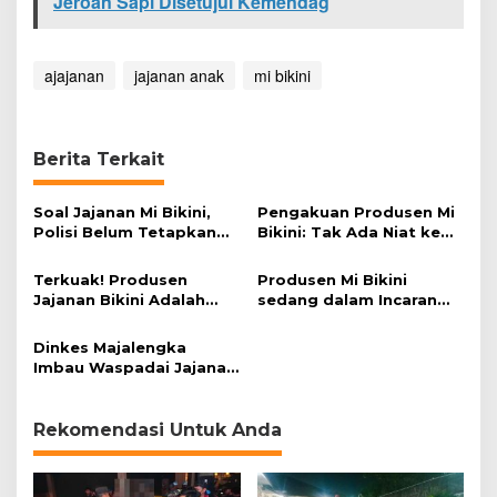
Jeroan Sapi Disetujui Kemendag
ajajanan
jajanan anak
mi bikini
Berita Terkait
Soal Jajanan Mi Bikini,
Pengakuan Produsen Mi
Polisi Belum Tetapkan
Bikini: Tak Ada Niat ke
Tersangka
Arah Pornografi
Terkuak! Produsen
Produsen Mi Bikini
Jajanan Bikini Adalah
sedang dalam Incaran
Gadis 19 Tahun
BPOM
Dinkes Majalengka
Imbau Waspadai Jajanan
Sekolah
Rekomendasi Untuk Anda