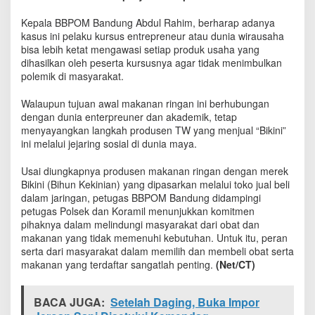
o
d
Kepala BBPOM Bandung Abdul Rahim, berharap adanya
u
kasus ini pelaku kursus entrepreneur atau dunia wirausaha
k
bisa lebih ketat mengawasi setiap produk usaha yang
J
dihasilkan oleh peserta kursusnya agar tidak menimbulkan
a
polemik di masyarakat.
j
a
Walaupun tujuan awal makanan ringan ini berhubungan
n
dengan dunia enterpreuner dan akademik, tetap
a
menyayangkan langkah produsen TW yang menjual “Bikini”
n
ini melalui jejaring sosial di dunia maya.
M
i
Usai diungkapnya produsen makanan ringan dengan merek
B
i
Bikini (Bihun Kekinian) yang dipasarkan melalui toko jual beli
k
dalam jaringan, petugas BBPOM Bandung didampingi
i
petugas Polsek dan Koramil menunjukkan komitmen
n
pihaknya dalam melindungi masyarakat dari obat dan
i
makanan yang tidak memenuhi kebutuhan. Untuk itu, peran
serta dari masyarakat dalam memilih dan membeli obat serta
makanan yang terdaftar sangatlah penting.
(Net/CT)
BACA JUGA:
Setelah Daging, Buka Impor