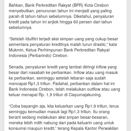
p
Bahkan, Bank Perkreditan Rakyat (BPR) Kota Cirebon
a
menyebutkan, penurunan tahun ini menjadi yang paling
n
parah di tahun-tahun sebelumnya. Diketahui, penyaluran
B
kredit pada tahun ini anjlok hingga 60 persen dari tahun
e
sebelumnya.
s
a
“Setelah Idulfitri terjadi aksi simpan uang yang cukup besar
r
sementara penyaluran kreditnya malah turun drastic,” kata
-
Mukmin, Ketua Perhimpunan Bank Perkreditan Rakyat
b
Indonesia (Perbarindo) Cirebon.
e
s
a
Senada, penyaluran kredit yang lambat diiringi inflow yang
r
besar dari nasabah ke perbankan. Inflow atau uang masuk
a
ke perbankan, seminggu setelah lebaran saja sudah
n
mencapai Rp1,3 triliun. Padahal, perbankan dalam hal ini
,
Bank Indonesia Cirebon, telah melakukan outflow atau uang
P
keluar menapai Rp. 1,9 triliun di Ciayumajakuning.
e
n
“Coba bayangin aja, kita keluarkan uang Rp1,9 triliun, terus
y
seminggu kemudian masuk lagi Rp1,3 triliun. Itu orang
a
berarti sedang melakukan aksi smpan besar-besaran,
l
mereka lebih milih nabung dari pada keluarin uang untuk
u
konsumsi maupun kredit,” terang Kepala Kantor Perwakilan
r