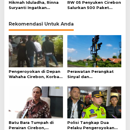
Bencana
Korban Baru
Hikmah Iduladha, Rinna
RW 05 Penyuken Cirebon
Suryanti Ingatkan
Salurkan 500 Paket
Pentingnya Empati dan
Daging Kurban
Gotong Royong
Rekomendasi Untuk Anda
Pengeroyokan di Depan
Perawatan Perangkat
Wahaha Cirebon, Korban
Sinyal dan
Tunggu Kejelasan dari
Telekomunikasi Dukung
Polisi
Perjalanan Kereta Api
Batu Bara Tumpah di
Polisi Tangkap Dua
Perairan Cirebon,
Pelaku Pengeroyokan