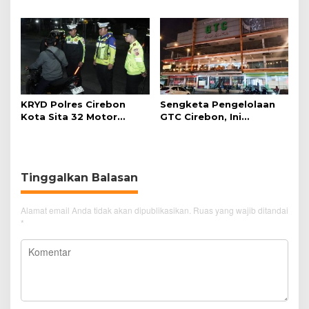
Ancaman bagi Kerang
Pengunjung GTC Cirebon
Hijau
KRYD Polres Cirebon
Sengketa Pengelolaan
Kota Sita 32 Motor
GTC Cirebon, Ini
Knalpot Brong
Penjelasan Frans
Simanjuntak
Tinggalkan Balasan
Alamat email Anda tidak akan dipublikasikan.
Ruas yang wajib ditandai
*