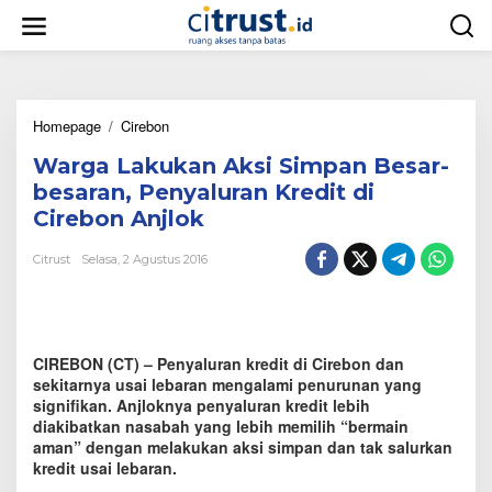
L
e
w
a
t
i
Homepage
/
Cirebon
W
k
a
e
Warga Lakukan Aksi Simpan Besar-
r
k
g
o
besaran, Penyaluran Kredit di
a
n
Cirebon Anjlok
L
t
a
e
Citrust
Selasa, 2 Agustus 2016
k
n
u
k
a
n
CIREBON (CT) – Penyaluran kredit di Cirebon dan
A
k
sekitarnya usai lebaran mengalami penurunan yang
s
signifikan. Anjloknya penyaluran kredit lebih
i
diakibatkan nasabah yang lebih memilih “bermain
S
aman” dengan melakukan aksi simpan dan tak salurkan
i
kredit usai lebaran.
m