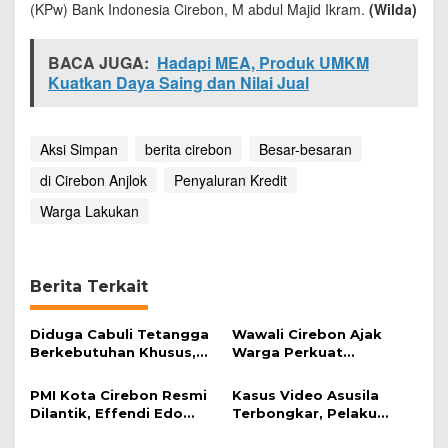
(KPw) Bank Indonesia Cirebon, M abdul Majid Ikram.
(Wilda)
a
n
K
BACA JUGA:
Hadapi MEA, Produk UMKM
r
Kuatkan Daya Saing dan Nilai Jual
e
d
i
t
Aksi Simpan
berita cirebon
Besar-besaran
d
i
di Cirebon Anjlok
Penyaluran Kredit
C
i
Warga Lakukan
r
e
b
o
Berita Terkait
n
A
n
Diduga Cabuli Tetangga
Wawali Cirebon Ajak
j
Berkebutuhan Khusus,
Warga Perkuat
l
HDA Diamankan Polisi
Keimanan pada
o
Momentum Harjad ke-
PMI Kota Cirebon Resmi
Kasus Video Asusila
k
599
Dilantik, Effendi Edo
Terbongkar, Pelaku
Soroti Kesiapsiagaan
Ditangkap Usai Cari