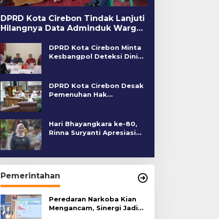
DPRD Kota Cirebon Tindak Lanjuti
Hilangnya Data Adminduk Warga
Disabilitas
DPRD Kota Cirebon Minta
Kesbangpol Deteksi Dini
Kerawanan Sosial
DPRD Kota Cirebon Desak
Pemenuhan Hak
Penyandang Disabilitas
Hari Bhayangkara ke-80,
Rinna Suryanti Apresiasi
Kinerja Polres Cirebon
Kota
Pemerintahan
Peredaran Narkoba Kian
Mengancam, Sinergi Jadi
Kunci Pencegahan