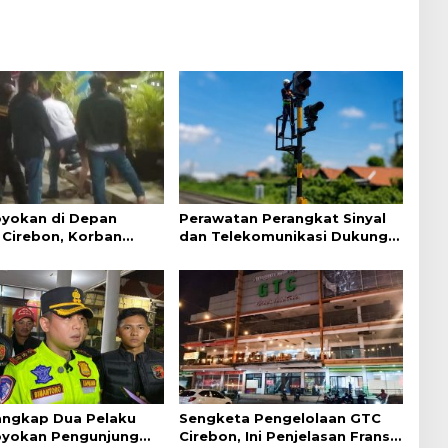
yokan di Depan
Perawatan Perangkat Sinyal
Cirebon, Korban
dan Telekomunikasi Dukung
ejelasan dari Polisi
Perjalanan Kereta Api
Tangkap Dua Pelaku
Sengketa Pengelolaan GTC
yokan Pengunjung
Cirebon, Ini Penjelasan Frans