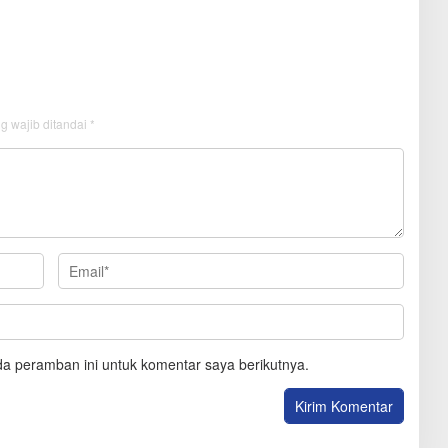
ebon
Simanjuntak
g wajib ditandai
*
a peramban ini untuk komentar saya berikutnya.