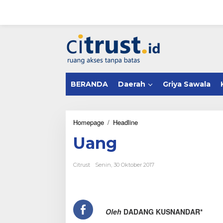
L
e
w
a
tutup
t
i
k
e
k
BERANDA
Daerah
Griya Sawala
o
n
t
e
n
Homepage
/
Headline
U
a
Uang
n
g
Citrust
Senin, 30 Oktober 2017
Oleh
DADANG KUSNANDAR*