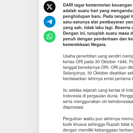
DARI tagar kementerian keuangan 
adalah suatu hari yang mengandung
penghidupan baru. Pada tanggal i
satu-satunya alat pembayaran yan
yang sah, tidak laku lagi. Beserta
Dengan ini, tutuplah suatu masa 
penuh dengan penderitaan dan kesu
kemerdekaan Negara.
Usaha penerbitan uang sendiri mempe
kertas ORI pada 30 Oktober 1946. P
tanggal beredarnya ORI. ORI pun dit
Selanjutnya, 30 Oktober disahkan se
berdasarkan lahirnya emisi pertama 
Itu sekilas sejarah uang kertas di I
Indonesia di pergaulan dunia. Pengg
serta menggunakan ciri keindonesia
diapresiasi.
Perguliran waktu pun akhirnya memu
kode khusus sehingga Rupiah tidak bi
dengan memiliki kebanggaan berbang