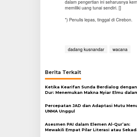
dalam pengertian ini seharusnya ke
memiliki uang tunai sendiri. []
*) Penulis lepas, tinggal di Cirebon.
dadang kusnandar
wacana
Berita Terkait
Ketika Kearifan Sunda Berdialog denga
Dur: Menemukan Makna Nyiar Elmu dala
Tradisi dan Kemanusiaan
Percepatan JAD dan Adaptasi Mutu Men
UNMA Unggul
Asesmen PAI dalam Elemen Al-Qur’an:
Mewakili Empat Pilar Literasi atau Sekad
Formalitas?