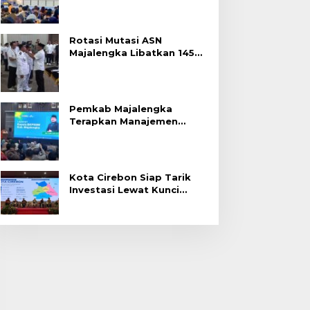
Rotasi Mutasi ASN
Majalengka Libatkan 145
Pejabat, Terapkan Sistem
Merit
Pemkab Majalengka
Terapkan Manajemen
Talenta untuk Promosi
ASN
Kota Cirebon Siap Tarik
Investasi Lewat Kunci
Bersama Summit 2026