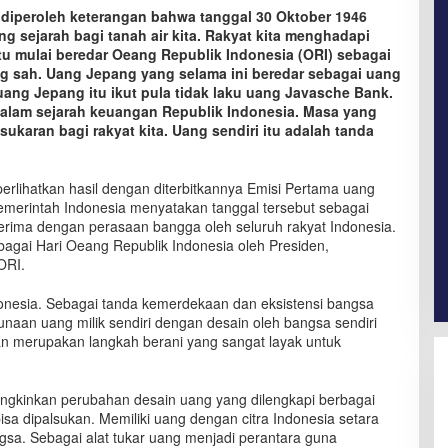
diperoleh keterangan bahwa tanggal 30 Oktober 1946
 sejarah bagi tanah air kita. Rakyat kita menghadapi
tu mulai beredar Oeang Republik Indonesia (ORI) sebagai
g sah. Uang Jepang yang selama ini beredar sebagai uang
 uang Jepang itu ikut pula tidak laku uang Javasche Bank.
dalam sejarah keuangan Republik Indonesia. Masa yang
karan bagi rakyat kita. Uang sendiri itu adalah tanda
rlihatkan hasil dengan diterbitkannya Emisi Pertama uang
emerintah Indonesia menyatakan tanggal tersebut sebagai
erima dengan perasaan bangga oleh seluruh rakyat Indonesia.
bagai Hari Oeang Republik Indonesia oleh Presiden,
ORI.
ndonesia. Sebagai tanda kemerdekaan dan eksistensi bangsa
unaan uang milik sendiri dengan desain oleh bangsa sendiri
an merupakan langkah berani yang sangat layak untuk
ngkinkan perubahan desain uang yang dilengkapi berbagai
sa dipalsukan. Memiliki uang dengan citra Indonesia setara
sa. Sebagai alat tukar uang menjadi perantara guna