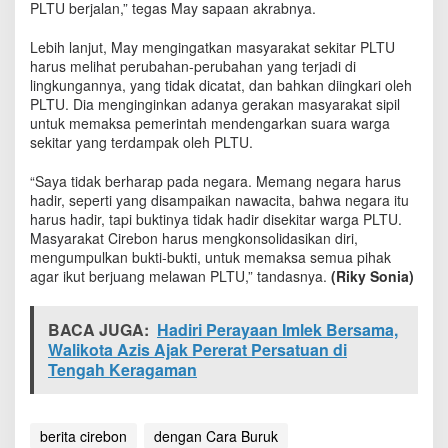
PLTU berjalan,” tegas May sapaan akrabnya.
a
n
Lebih lanjut, May mengingatkan masyarakat sekitar PLTU
C
a
harus melihat perubahan-perubahan yang terjadi di
r
lingkungannya, yang tidak dicatat, dan bahkan diingkari oleh
a
PLTU. Dia menginginkan adanya gerakan masyarakat sipil
B
untuk memaksa pemerintah mendengarkan suara warga
u
sekitar yang terdampak oleh PLTU.
r
u
“Saya tidak berharap pada negara. Memang negara harus
k
hadir, seperti yang disampaikan nawacita, bahwa negara itu
harus hadir, tapi buktinya tidak hadir disekitar warga PLTU.
Masyarakat Cirebon harus mengkonsolidasikan diri,
mengumpulkan bukti-bukti, untuk memaksa semua pihak
agar ikut berjuang melawan PLTU,” tandasnya.
(Riky Sonia)
BACA JUGA:
Hadiri Perayaan Imlek Bersama,
Walikota Azis Ajak Pererat Persatuan di
Tengah Keragaman
berita cirebon
dengan Cara Buruk