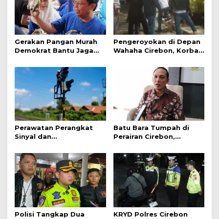
Gerakan Pangan Murah
Pengeroyokan di Depan
Demokrat Bantu Jaga
Wahaha Cirebon, Korban
Daya Beli Masyarakat
Tunggu Kejelasan dari
Polisi
Perawatan Perangkat
Batu Bara Tumpah di
Sinyal dan
Perairan Cirebon,
Telekomunikasi Dukung
Ancaman bagi Kerang
Perjalanan Kereta Api
Hijau
Polisi Tangkap Dua
KRYD Polres Cirebon