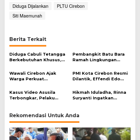
Diduga Dijalankan
PLTU Cirebon
Siti Maemunah
Berita Terkait
Diduga Cabuli Tetangga
Pembangkit Batu Bara
Berkebutuhan Khusus,
Ramah Lingkungan
HDA Diamankan Polisi
Dinilai Layak Jadi Acuan
Industri Kelistrikan
Wawali Cirebon Ajak
PMI Kota Cirebon Resmi
Warga Perkuat
Dilantik, Effendi Edo
Keimanan pada
Soroti Kesiapsiagaan
Momentum Harjad ke-
Bencana
Kasus Video Asusila
Hikmah Iduladha, Rinna
599
Terbongkar, Pelaku
Suryanti Ingatkan
Ditangkap Usai Cari
Pentingnya Empati dan
Korban Baru
Gotong Royong
Rekomendasi Untuk Anda