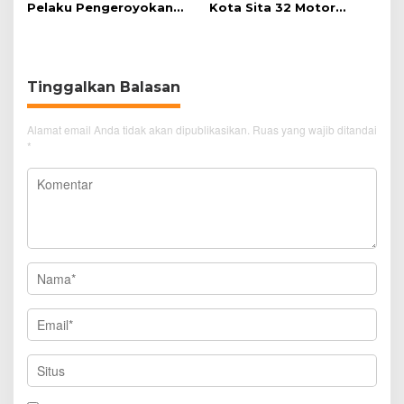
Pelaku Pengeroyokan
Kota Sita 32 Motor
Pengunjung GTC Cirebon
Knalpot Brong
Tinggalkan Balasan
Alamat email Anda tidak akan dipublikasikan.
Ruas yang wajib ditandai
*