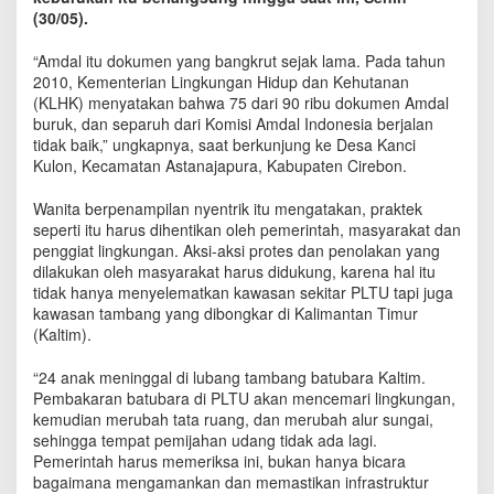
r
(30/05).
e
b
“Amdal itu dokumen yang bangkrut sejak lama. Pada tahun
o
2010, Kementerian Lingkungan Hidup dan Kehutanan
n
(KLHK) menyatakan bahwa 75 dari 90 ribu dokumen Amdal
D
buruk, dan separuh dari Komisi Amdal Indonesia berjalan
i
tidak baik‎,” ungkapnya, saat berkunjung ke Desa Kanci
d
Kulon, Kecamatan Astanajapura, Kabupaten Cirebon.
u
g
Wanita berpenampilan nyentrik itu mengatakan, praktek
a
D
seperti itu harus dihentikan oleh pemerintah, masyarakat dan
i
penggiat lingkungan. Aksi-aksi protes dan penolakan yang
j
dilakukan oleh masyarakat harus didukung, karena hal itu
a
tidak hanya menyelematkan kawasan sekitar PLTU tapi juga
l
kawasan tambang yang dibongkar di Kalimantan Timur
a
(Kaltim).
n
k
“24 anak meninggal di lubang tambang batubara Kaltim.
a
Pembakaran batubara di PLTU akan mencemari lingkungan,
n
kemudian merubah tata ruang, dan merubah alur sungai,
d
sehingga tempat pemijahan udang tidak ada lagi.
e
Pemerintah harus memeriksa ini, bukan hanya bicara
n
bagaimana mengamankan dan memastikan infrastruktur
g