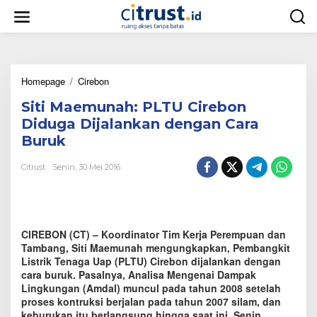
L
e
w
a
t
i
Homepage
/
Cirebon
S
k
i
e
Siti Maemunah: PLTU Cirebon
t
k
i
o
Diduga Dijalankan dengan Cara
M
n
Buruk
a
t
e
e
Citrust
Senin, 30 Mei 2016
m
n
u
n
a
h
CIREBON (CT) – Koordinator Tim Kerja Perempuan dan
:
P
Tambang, Siti Maemunah mengungkapkan, Pembangkit
L
Listrik Tenaga Uap (PLTU) Cirebon dijalankan dengan
T
cara buruk. Pasalnya, Analisa Mengenai Dampak
U
Lingkungan (Amdal) muncul pada tahun 2008 setelah
C
proses kontruksi berjalan pada tahun 2007 silam, dan
i
keburukan itu berlangsung hingga saat ini, Senin