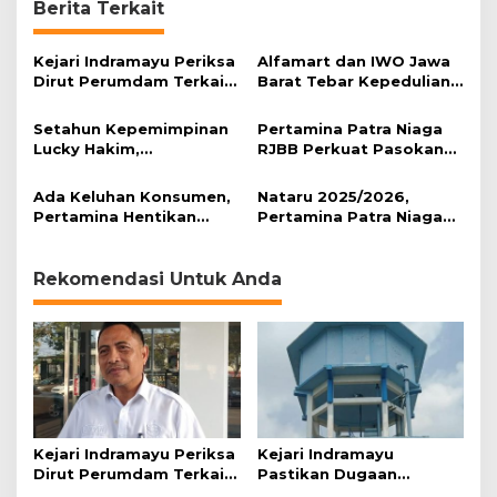
Berita Terkait
Kejari Indramayu Periksa
Alfamart dan IWO Jawa
Dirut Perumdam Terkait
Barat Tebar Kepedulian
Dugaan Korupsi Rp39
lewat Program Kurban
Miliar
Setahun Kepemimpinan
Pertamina Patra Niaga
Lucky Hakim,
RJBB Perkuat Pasokan
Transformasi Indramayu
Energi Selama Lebaran
Mulai Terlihat
Ada Keluhan Konsumen,
Nataru 2025/2026,
Pertamina Hentikan
Pertamina Patra Niaga
Distribusi Pertalite SPBU
JBB Perkuat Distribusi
34.171.46
Energi
Rekomendasi Untuk Anda
Kejari Indramayu Periksa
Kejari Indramayu
Dirut Perumdam Terkait
Pastikan Dugaan
Dugaan Korupsi Rp39
Korupsi Dana Perumdam