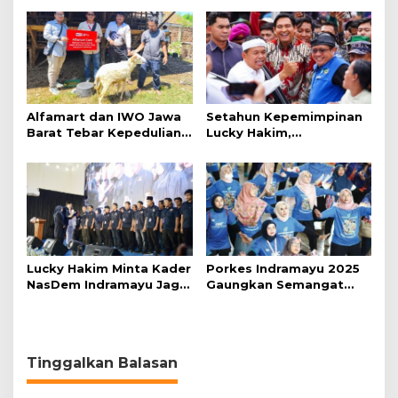
Miliar
TDA Tak Terbukti
Alfamart dan IWO Jawa
Setahun Kepemimpinan
Barat Tebar Kepedulian
Lucky Hakim,
lewat Program Kurban
Transformasi Indramayu
Mulai Terlihat
Lucky Hakim Minta Kader
Porkes Indramayu 2025
NasDem Indramayu Jaga
Gaungkan Semangat
Kepercayaan Publik
Hidup Sehat
Tinggalkan Balasan