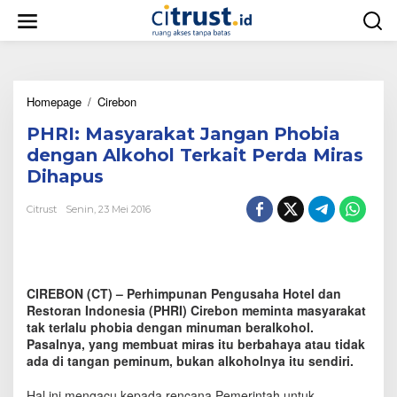
L
e
w
a
t
i
Homepage
/
Cirebon
P
k
H
e
PHRI: Masyarakat Jangan Phobia
R
k
I
o
dengan Alkohol Terkait Perda Miras
:
n
Dihapus
M
t
a
e
Citrust
Senin, 23 Mei 2016
s
n
y
a
r
a
CIREBON (CT) – Perhimpunan Pengusaha Hotel dan
k
a
Restoran Indonesia (PHRI) Cirebon meminta masyarakat
t
tak terlalu phobia dengan minuman beralkohol.
J
Pasalnya, yang membuat miras itu berbahaya atau tidak
a
ada di tangan peminum, bukan alkoholnya itu sendiri.
n
g
Hal ini mengacu kepada rencana Pemerintah untuk