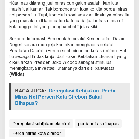
“Kita mau dilarang jual miras pun gak masalah, kan kita
a
masih jual kamar. Tak berpengaruh juga ke kita perda miras
i
nol persen itu. Tapi, komplain soal ada dan tidaknya miras itu
t
P
yang masalah, di kabupaten kafe pada jual miras masa di
e
kota engga, ini yang menghambat,” jelas Kiki.
r
d
Sekadar informasi, Pemerintah melalui Kementerian Dalam
a
Negeri secara mengejutkan akan menghapus seluruh
M
Peraturan Daerah (Perda) soal minuman keras (miras). Hal
i
itu sebagai tindak lanjut dari Paket Kebijakan Ekonomi yang
r
dikeluarkan Presiden Joko Widodo sebagai stimulus
a
meningkatnya investasi, utamanya dari sisi pariwisata.
s
(Wilda)
D
i
h
BACA JUGA:
Deregulasi Kebijakan, Perda
a
Miras Nol Persen Kota Cirebon Bakal
p
Dihapus?
u
s
Deregulasi kebijakan ekonimi
perda miras dihapus
Perda miras kota cirebon