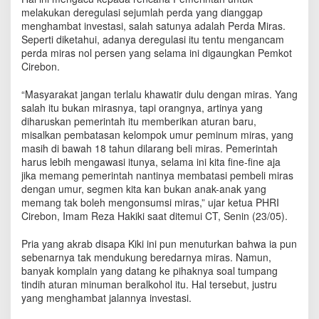
a
melakukan deregulasi sejumlah perda yang dianggap
n
menghambat investasi, salah satunya adalah Perda Miras.
P
Seperti diketahui, adanya deregulasi itu tentu mengancam
h
perda miras nol persen yang selama ini digaungkan Pemkot
o
Cirebon.
b
i
“Masyarakat jangan terlalu khawatir dulu dengan miras. Yang
a
salah itu bukan mirasnya, tapi orangnya, artinya yang
d
diharuskan pemerintah itu memberikan aturan baru,
e
misalkan pembatasan kelompok umur peminum miras, yang
n
g
masih di bawah 18 tahun dilarang beli miras. Pemerintah
a
harus lebih mengawasi itunya, selama ini kita fine-fine aja
n
jika memang pemerintah nantinya membatasi pembeli miras
A
dengan umur, segmen kita kan bukan anak-anak yang
l
memang tak boleh mengonsumsi miras,” ujar ketua PHRI
k
Cirebon, Imam Reza Hakiki saat ditemui CT, Senin (23/05).
o
h
Pria yang akrab disapa Kiki ini pun menuturkan bahwa ia pun
o
sebenarnya tak mendukung beredarnya miras. Namun,
l
banyak komplain yang datang ke pihaknya soal tumpang
T
tindih aturan minuman beralkohol itu. Hal tersebut, justru
e
yang menghambat jalannya investasi.
r
k