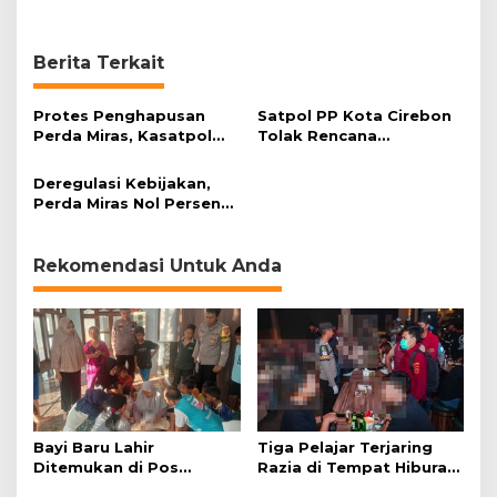
Berita Terkait
Protes Penghapusan
Satpol PP Kota Cirebon
Perda Miras, Kasatpol
Tolak Rencana
PP: Pak Menteri, Ayo
Kemendagri Hapus
Datang ke Kota Cirebon!
Perda Miras
Deregulasi Kebijakan,
Perda Miras Nol Persen
Kota Cirebon Bakal
Dihapus?
Rekomendasi Untuk Anda
Bayi Baru Lahir
Tiga Pelajar Terjaring
Ditemukan di Pos
Razia di Tempat Hiburan
Kamling
Malam