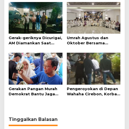
Gerak-geriknya Dicurigai,
Umrah Agustus dan
AM Diamankan Saat
Oktober Bersama
Mengambil Kunci Motor
Jazirah Global, Nyaman
Menuju Baitullah
Gerakan Pangan Murah
Pengeroyokan di Depan
Demokrat Bantu Jaga
Wahaha Cirebon, Korban
Daya Beli Masyarakat
Tunggu Kejelasan dari
Polisi
Tinggalkan Balasan