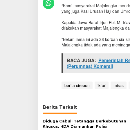
B
“Kami masyarakat Majalengka mendekla
e
yang juga Kasi Urusan Haji dan Um
r
i
Kapolda Jawa Barat Irjen Pol. M. I
k
dilakukan masyarakat Majalengka da
r
a
“Belum lama ini ada 28 korban sia-s
r
Majalengka tidak ada yang meningga
T
o
l
BACA JUGA:
Pemerintah R
a
(Perumnas) Komersil
k
N
a
r
berita cirebon
ikrar
miras
k
o
b
a
Berita Terkait
Diduga Cabuli Tetangga Berkebutuhan
Khusus, HDA Diamankan Polisi