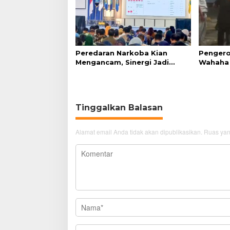
Peredaran Narkoba Kian
Pengero
Mengancam, Sinergi Jadi
Wahaha 
Kunci Pencegahan
Tunggu K
Tinggalkan Balasan
Alamat email Anda tidak akan dipublikasikan.
Ruas yan