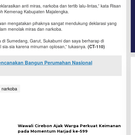
rasikan anti miras, narkoba dan tertib lalu-lintas,” kata Risan
roh Kemenag Kabupaten Majalengka.
riawan mengatakan pihaknya sangat mendukung deklarasi yang
lam menolak miras dan narkoba.
ia di Sumedang, Garut, Sukabumi dan saya berharap di
l sia-sia karena minuman oplosan,” tukasnya.
(CT-110)
encanakan Bangun Perumahan Nasional
narkoba
Wawali Cirebon Ajak Warga Perkuat Keimanan
pada Momentum Harjad ke-599