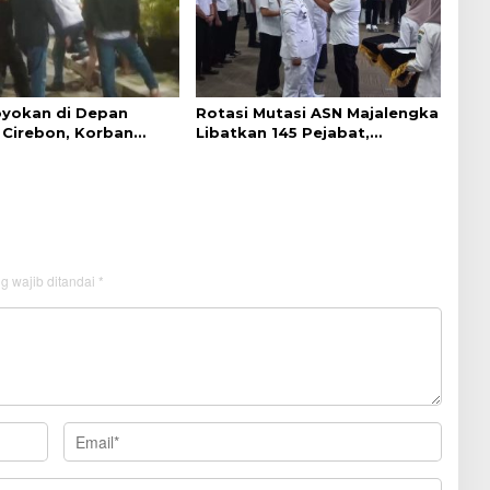
yokan di Depan
Rotasi Mutasi ASN Majalengka
Cirebon, Korban
Libatkan 145 Pejabat,
ejelasan dari Polisi
Terapkan Sistem Merit
g wajib ditandai
*