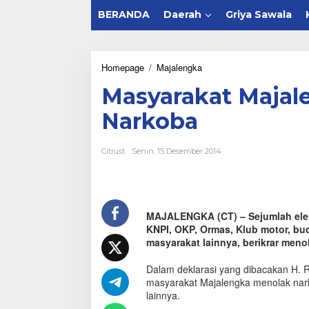
BERANDA
Daerah
Griya Sawala
Homepage
/
Majalengka
M
a
Masyarakat Majale
s
y
Narkoba
a
r
a
Citrust
Senin, 15 Desember 2014
k
a
t
M
a
MAJALENGKA (CT) – Sejumlah eleme
j
KNPI, OKP, Ormas, Klub motor, b
a
l
masyarakat lainnya, berikrar meno
e
n
Dalam deklarasi yang dibacakan H. 
g
masyarakat Majalengka menolak nark
k
lainnya.
a