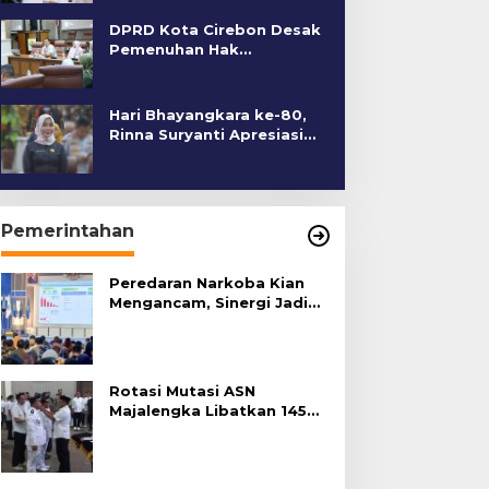
DPRD Kota Cirebon Desak
Pemenuhan Hak
Penyandang Disabilitas
Hari Bhayangkara ke-80,
Rinna Suryanti Apresiasi
Kinerja Polres Cirebon
Kota
Pemerintahan
Peredaran Narkoba Kian
Mengancam, Sinergi Jadi
Kunci Pencegahan
Rotasi Mutasi ASN
Majalengka Libatkan 145
Pejabat, Terapkan Sistem
Merit