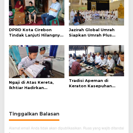
DPRD Kota Cirebon
Jazirah Global Umrah
Tindak Lanjuti Hilangnya
Siapkan Umrah Plus
Data Adminduk Warga
Turki dan Lima Paket
Disabilitas
Baru 2027
Tradisi Apeman di
Ngaji di Atas Kereta,
Keraton Kasepuhan
Ikhtiar Hadirkan
Cirebon Wujud Syukur
Perjalanan Aman dan
dan Doa
Nyaman
Tinggalkan Balasan
Alamat email Anda tidak akan dipublikasikan.
Ruas yang wajib ditandai