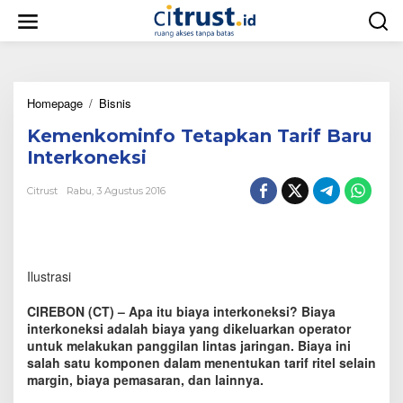
L
e
w
a
t
i
Homepage
/
Bisnis
K
k
e
e
Kemenkominfo Tetapkan Tarif Baru
m
k
e
o
Interkoneksi
n
n
k
t
Citrust
Rabu, 3 Agustus 2016
o
e
m
n
i
n
f
Ilustrasi
o
T
CIREBON (CT) – Apa itu biaya interkoneksi? Biaya
e
interkoneksi adalah biaya yang dikeluarkan operator
t
untuk melakukan panggilan lintas jaringan. Biaya ini
a
salah satu komponen dalam menentukan tarif ritel selain
p
k
margin, biaya pemasaran, dan lainnya.
a