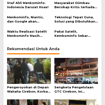
Staf Ahli Menkominfo:
Masyarakat Diimbau
Indonesia Darurat Hoax!
Bersikap Kritis terhadap
Info di Medsos
Menkominfo, Niantic,
Teknologi Tepat Guna,
dan Google akan
Solusi yang Dibutuhkan
Bertemu Bahas
Desa Tertinggal?
Pokemon Go
Waktu Realisasi Satelit
Pakai Satelit,
Menkominfo Masih
Kemkominfo Sebar
Belum Jelas?
Internet ke Pelosok
Rekomendasi Untuk Anda
Pengeroyokan di Depan
Sengketa Pengelolaan
Wahaha Cirebon, Korban
GTC Cirebon, Ini
Tunggu Kejelasan dari
Penjelasan Frans
Polisi
Simanjuntak