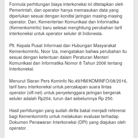
n
Formula perhitungan biaya interkoneksi ini ditetapkan oleh
T
Pemerintah, dan operator hanya memasukan data yang
a
diperlukan sesuai dengan kondisi jaringan masing-masing
r
operator. Dan, Kementerian Komunikasi dan Informatika
i
(Kemenkominfo) baru selesai menghitung perubahan tarif
f
interkoneksi untuk operator seluler di Indonesia.
B
a
Plt. Kepala Pusat Informasi dan Hubungan Masyarakat
r
Kemenkominfo, Noor Iza, mengatakan bahwa perubahan itu
u
sesuai dengan ketentuan dalam Peraturan Menteri
I
Komunikasi dan Informatika Nomor 8 Tahun 2006 tentang
n
Interkoneksi.
t
e
r
Menurut Siaran Pers Kominfo No.49/HM/KOMINFO/08/2016,
k
tarif baru interkoneksi untuk percakapan suara lintas
o
operator (off-net) untuk penyelenggara jaringan bergerak
n
seluler adalah Rp204, turun dari sebelumnya Rp 250.
e
k
Hasil perhitungan yang sudah dirilis bakal menjadi referensi
s
bagi Kemenkominfo untuk melakukan evaluasi terhadap
i
Dokumen Penawaran Interkoneksi (DPI) yang diajukan oleh
operator.