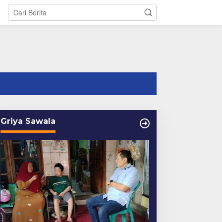
tutup
Griya Sawala