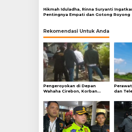
Hikmah Iduladha, Rinna Suryanti Ingatka
Pentingnya Empati dan Gotong Royong
Rekomendasi Untuk Anda
Pengeroyokan di Depan
Perawat
Wahaha Cirebon, Korban
dan Tel
Tunggu Kejelasan dari Polisi
Perjalan