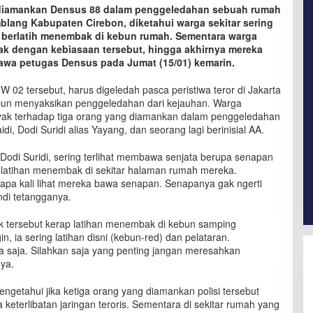
 diamankan Densus 88 dalam penggeledahan sebuah rumah
lang Kabupaten Cirebon, diketahui warga sekitar sering
berlatih menembak di kebun rumah. Sementara warga
yak dengan kebiasaan tersebut, hingga akhirnya mereka
ibawa petugas Densus pada Jumat (15/01) kemarin.
 02 tersebut, harus digeledah pasca peristiwa teror di Jakarta
pun menyaksikan penggeledahan dari kejauhan. Warga
yak terhadap tiga orang yang diamankan dalam penggeledahan
i, Dodi Suridi alias Yayang, dan seorang lagi berinisial AA.
Dodi Suridi, sering terlihat membawa senjata berupa senapan
n latihan menembak di sekitar halaman rumah mereka.
apa kali lihat mereka bawa senapan. Senapanya gak ngerti
ndi tetangganya.
ik tersebut kerap latihan menembak di kebun samping
 ia sering latihan disni (kebun-red) dan pelataran.
asa saja. Silahkan saja yang penting jangan meresahkan
nya.
ngetahui jika ketiga orang yang diamankan polisi tersebut
eterlibatan jaringan teroris. Sementara di sekitar rumah yang