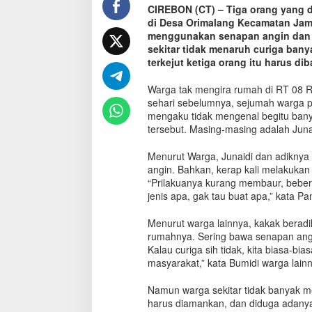
CIREBON (CT) – Tiga orang yang
T
di Desa Orimalang Kecamatan Jamb
e
r
menggunakan senapan angin dan 
d
sekitar tidak menaruh curiga ban
u
terkejut ketiga orang itu harus d
g
a
Warga tak mengira rumah di RT 08 RW
T
sehari sebelumnya, sejumah warga 
e
mengaku tidak mengenal begitu ban
r
tersebut. Masing-masing adalah Junaid
o
r
Menurut Warga, Junaidi dan adiknya 
i
angin. Bahkan, kerap kali melakuka
s
“Prilakuanya kurang membaur, beber
A
jenis apa, gak tau buat apa,” kata Pa
s
a
Menurut warga lainnya, kakak berad
l
J
rumahnya. Sering bawa senapan angin,
a
Kalau curiga sih tidak, kita biasa-bi
m
masyarakat,” kata Bumidi warga lain
b
l
Namun warga sekitar tidak banyak me
a
harus diamankan, dan diduga adanya k
n