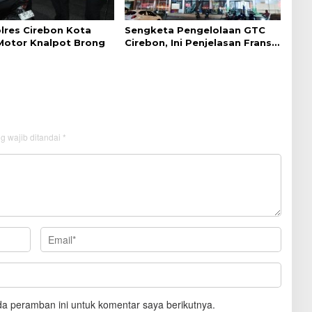
lres Cirebon Kota
Sengketa Pengelolaan GTC
 Motor Knalpot Brong
Cirebon, Ini Penjelasan Frans
Simanjuntak
g wajib ditandai
*
a peramban ini untuk komentar saya berikutnya.