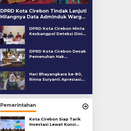
DPRD Kota Cirebon Tindak Lanjuti
Hilangnya Data Adminduk Warga
Disabilitas
DPRD Kota Cirebon Minta
Kesbangpol Deteksi Dini
Kerawanan Sosial
DPRD Kota Cirebon Desak
Pemenuhan Hak
Penyandang Disabilitas
Hari Bhayangkara ke-80,
Rinna Suryanti Apresiasi
Kinerja Polres Cirebon
Kota
Pemerintahan
Kota Cirebon Siap Tarik
Investasi Lewat Kunci
Bersama Summit 2026