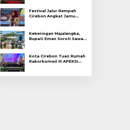
Festival Jalur Rempah
Cirebon Angkat Jamu
Tradisional
Kekeringan Majalengka,
Bupati Eman Soroti Sawah
Gagal Panen di Jatitujuh
Kota Cirebon Tuan Rumah
Rakorkomwil III APEKSI
2027