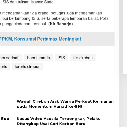
 ISIS dan tulisan Islamic State.
in mengamankan tiga orang, petugas juga mengamankan
topi berlambang ISIS, serta beberapa lembaran bai’at. Polisi
 penggeledahan tersebut.
(Kir Raharjo)
PPKM, Konsumsi Pertamax Meningkat
om sarinah
bom thamrin
ISIS
isis cirebon
roris
teroris cirebon
Wawali Cirebon Ajak Warga Perkuat Keimanan
pada Momentum Harjad ke-599
i Edo
Kasus Video Asusila Terbongkar, Pelaku
Ditangkap Usai Cari Korban Baru