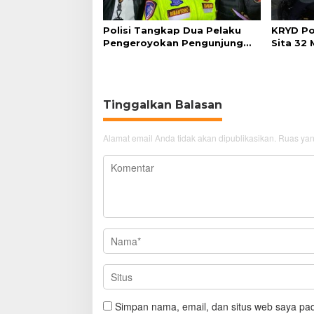
Polisi Tangkap Dua Pelaku
KRYD Po
Pengeroyokan Pengunjung
Sita 32
GTC Cirebon
Tinggalkan Balasan
Alamat email Anda tidak akan dipublikasikan.
Ruas yan
Simpan nama, email, dan situs web saya pad