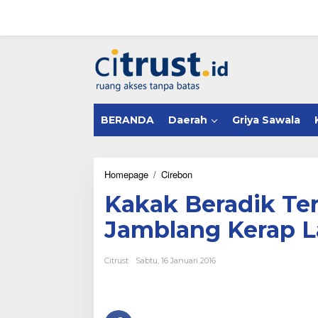
L
e
w
a
tutup
t
i
k
e
k
BERANDA
Daerah
Griya Sawala
o
n
t
e
n
Homepage
/
Cirebon
K
a
Kakak Beradik Ter
k
a
Jamblang Kerap 
k
B
e
Citrust
Sabtu, 16 Januari 2016
r
a
d
i
k