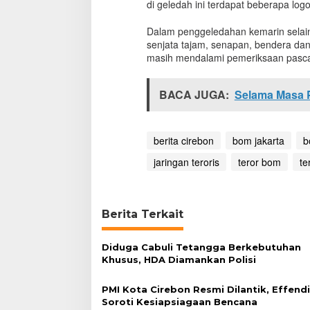
di geledah ini terdapat beberapa logo
g
K
Dalam penggeledahan kemarin sela
e
senjata tajam, senapan, bendera dan 
r
masih mendalami pemeriksaan pasca
a
p
L
BACA JUGA:
Selama Masa 
a
t
i
h
berita cirebon
bom jakarta
b
a
n
jaringan teroris
teror bom
te
M
e
n
e
Berita Terkait
m
b
a
Diduga Cabuli Tetangga Berkebutuhan
k
Khusus, HDA Diamankan Polisi
PMI Kota Cirebon Resmi Dilantik, Effend
Soroti Kesiapsiagaan Bencana