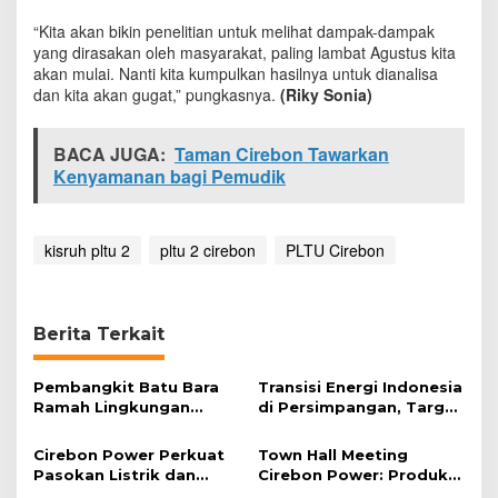
k
“Kita akan bikin penelitian untuk melihat dampak-dampak
a
yang dirasakan oleh masyarakat, paling lambat Agustus kita
n
R
akan mulai. Nanti kita kumpulkan hasilnya‎ untuk dianalisa
i
dan kita akan gugat,” pungkasnya.
(Riky Sonia)
s
e
BACA JUGA:
t
Taman Cirebon Tawarkan
D
Kenyamanan bagi Pemudik
a
m
p
kisruh pltu 2
pltu 2 cirebon
PLTU Cirebon
a
k
L
i
n
Berita Terkait
g
k
Pembangkit Batu Bara
Transisi Energi Indonesia
u
Ramah Lingkungan
di Persimpangan, Target
n
Dinilai Layak Jadi Acuan
Tinggi Berhadapan
g
Industri Kelistrikan
dengan Realita
a
Cirebon Power Perkuat
Town Hall Meeting
n
Pasokan Listrik dan
Cirebon Power: Produksi
P
Pemberdayaan
Listrik Naik, Efisiensi Jadi