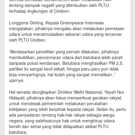
r
tentang dampak negatif yang ditimbulkan oleh PLTU
a
terhadap lingkungan di Cirebon.
k
a
Longgena Ginting, Kepala Greenpeace Indonesia
t
mengatakan, pihaknya mengaku akan melakukan pemetaan
,
udara untuk mensimulasikan sebaran udara yang tercemar
G
oleh PLTU Cirebon.
r
e
“Berdasarkan penelitian yang pernah dilakukan, pihaknya
e
n
membuktikan, pencemaran udara dari batubara lebih parah
p
daripada polusi kendaraan. Batubara menghasilkan PM 2,5,
e
partikel itu sangat kecil sekali, hingga paru-paru pun tidak
a
bisa menyaringnya, hal itulah yang sangat mematikan..”
c
ujarnya.
e
d
Hal senada diungkapkan Direktur Walhi Nasional, Yayah Nur
a
Hidayati, ‎pihaknya akan fokus memperkuat gerakan rakyat,
n
untuk mendesak pemerintah melakukan perubahan
W
kebijakan yang lebih berpihak kepada rakyat. Selain itu, perlu
a
ada penyadaran tentang hak-hak rakyat sebagai warga
l
negara, yang salahsatunya hak untuk menghirup udara
h
bersih dan sehat yang tidak didapatkan akibat PLTU
i
batubara.
A