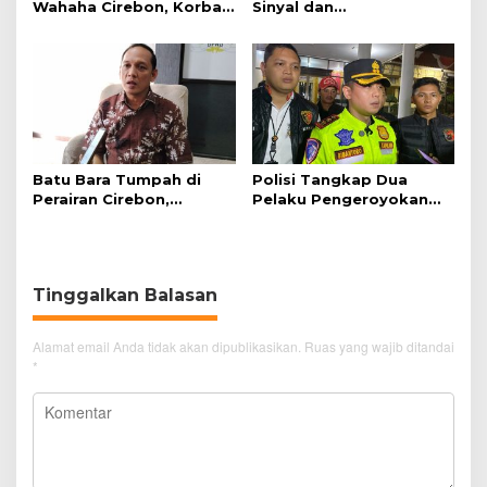
Wahaha Cirebon, Korban
Sinyal dan
Tunggu Kejelasan dari
Telekomunikasi Dukung
Polisi
Perjalanan Kereta Api
Batu Bara Tumpah di
Polisi Tangkap Dua
Perairan Cirebon,
Pelaku Pengeroyokan
Ancaman bagi Kerang
Pengunjung GTC Cirebon
Hijau
Tinggalkan Balasan
Alamat email Anda tidak akan dipublikasikan.
Ruas yang wajib ditandai
*