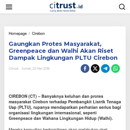
L
e
w
a
t
i
Homepage
/
Cirebon
G
k
a
e
Gaungkan Protes Masyarakat,
u
k
n
o
Greenpeace dan Walhi Akan Riset
g
n
Dampak Lingkungan PLTU Cirebon
k
t
a
e
Citrust
Jumat, 20 Mei 2016
n
n
P
r
o
t
CIREBON (CT) – Banyaknya keluhan dan protes
e
s
masyarakat Cirebon terhadap Pembangkit Listrik Tenaga
M
Uap (PLTU), rupanya mendapatkan perhatian serius bagi
a
organisasi lingkungan internasional, seperti
s
Greenpeace dan Wahana Lingkungan Hidup (Walhi).
y
a
Mereka kemudian berkomitmen akan melakukan riset