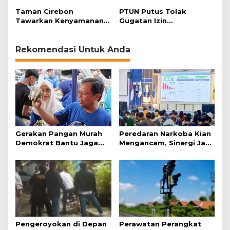
L
Masyarakat
Tantangan
Taman Cirebon
PTUN Putus Tolak
T
Tawarkan Kenyamanan
Gugatan Izin
U
bagi Pemudik
Lingkungan, Tim
C
Advokasi Keadilan Iklim:
i
Ini Preseden Buruk
Rekomendasi Untuk Anda
r
e
b
o
n
Gerakan Pangan Murah
Peredaran Narkoba Kian
Demokrat Bantu Jaga
Mengancam, Sinergi Jadi
Daya Beli Masyarakat
Kunci Pencegahan
Pengeroyokan di Depan
Perawatan Perangkat