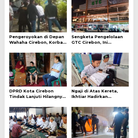
Pengeroyokan di Depan
Sengketa Pengelolaan
Wahaha Cirebon, Korban
GTC Cirebon, Ini
Tunggu Kejelasan dari
Penjelasan Frans
Polisi
Simanjuntak
DPRD Kota Cirebon
Ngaji di Atas Kereta,
Tindak Lanjuti Hilangnya
Ikhtiar Hadirkan
Data Adminduk Warga
Perjalanan Aman dan
Disabilitas
Nyaman