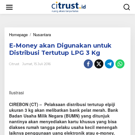
L
e
w
a
t
i
Homepage
/
Nusantara
E
k
-
e
E-Money akan Digunakan untuk
M
k
o
o
Distribusi Tertutup LPG 3 Kg
n
n
e
t
Citrust
Jumat, 15 Juli 2016
y
e
a
n
k
a
n
Ilustrasi
D
i
CIREBON (CT) – Pelaksaan distribusi tertutup elpiji
g
ukuran 3 kg akan melibatkan bank pelat merah. Bank
u
Badan Usaha Milik Negara (BUMN) yang ditunjuk
n
nantinya akan menyediakan kartu khusus yang bisa
a
k
diakses rumah tangga pelaku usaha kecil menengah
a
laiknya penggunaan uang elektronik atau e-money.