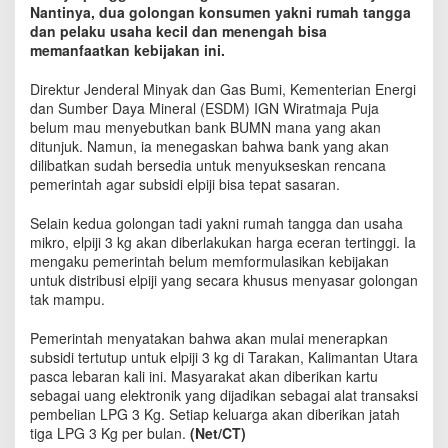
n
Nantinya, dua golongan konsumen yakni rumah tangga
u
dan pelaku usaha kecil dan menengah bisa
n
memanfaatkan kebijakan ini.
t
u
Direktur Jenderal Minyak dan Gas Bumi, Kementerian Energi
k
dan Sumber Daya Mineral (ESDM) IGN Wiratmaja Puja
D
belum mau menyebutkan bank BUMN mana yang akan
i
ditunjuk. Namun, ia menegaskan bahwa bank yang akan
s
dilibatkan sudah bersedia untuk menyukseskan rencana
t
pemerintah agar subsidi elpiji bisa tepat sasaran.
r
i
Selain kedua golongan tadi yakni rumah tangga dan usaha
b
mikro, elpiji 3 kg akan diberlakukan harga eceran tertinggi. Ia
u
mengaku pemerintah belum memformulasikan kebijakan
s
i
untuk distribusi elpiji yang secara khusus menyasar golongan
T
tak mampu.
e
r
Pemerintah menyatakan bahwa akan mulai menerapkan
t
subsidi tertutup untuk elpiji 3 kg di Tarakan, Kalimantan Utara
u
pasca lebaran kali ini. Masyarakat akan diberikan kartu
t
sebagai uang elektronik yang dijadikan sebagai alat transaksi
u
pembelian LPG 3 Kg. Setiap keluarga akan diberikan jatah
p
tiga LPG 3 Kg per bulan.
(Net/CT)
L