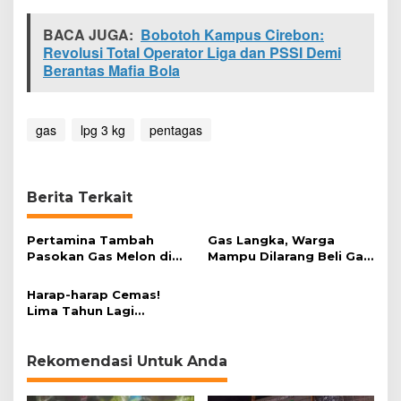
P
G
BACA JUGA:
Bobotoh Kampus Cirebon:
3
Revolusi Total Operator Liga dan PSSI Demi
K
Berantas Mafia Bola
g
gas
lpg 3 kg
pentagas
Berita Terkait
Pertamina Tambah
Gas Langka, Warga
Pasokan Gas Melon di
Mampu Dilarang Beli Gas
Cirebon dan Indramayu
Elpiji 3 Kg
Harap-harap Cemas!
Lima Tahun Lagi
Indonesia Defisit Gas?
Rekomendasi Untuk Anda