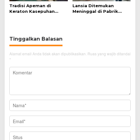
Tradisi Apeman di
Lansia Ditemukan
Keraton Kasepuhan
Meninggal di Pabrik
Cirebon Wujud Syukur
Spitenk, Diduga Akibat
dan Doa
Sakit
Tinggalkan Balasan
Alamat email Anda tidak akan dipublikasikan.
Ruas yang wajib ditandai
*