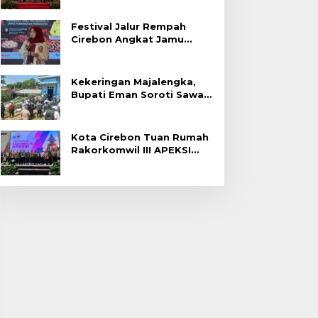
Festival Jalur Rempah
Cirebon Angkat Jamu
Tradisional
Kekeringan Majalengka,
Bupati Eman Soroti Sawah
Gagal Panen di Jatitujuh
Kota Cirebon Tuan Rumah
Rakorkomwil III APEKSI
2027