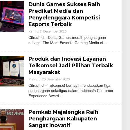
Dunia Games Sukses Raih
U
S
Predikat Media dan
T
Penyelenggara Kompetisi
Esports Terbaik
Kamis, 31 Desember 2020
O
L
Citrust.id – Dunia Games meraih penghargaan
E
sebagai The Most Favorite Gaming Media of
H
C
I
T
Produk dan Inovasi Layanan
R
U
Telkomsel Jadi Pilihan Terbaik
S
Masyarakat
T
Minggu, 20 Desember 2020
O
L
Citrust.id – Telkomsel berhasil mendapatkan tiga
E
penghargaan sekaligus dalam Indonesia Customer
H
Experience Award
C
I
T
R
Pemkab Majalengka Raih
U
S
Penghargaan Kabupaten
T
Sangat Inovatif