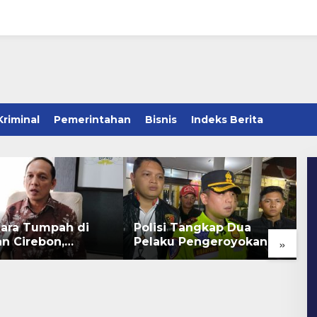
Kriminal
Pemerintahan
Bisnis
Indeks Berita
Bara Tumpah di
Polisi Tangkap Dua
S
»
an Cirebon,
Pelaku Pengeroyokan
G
an bagi Kerang
Pengunjung GTC
P
Cirebon
S