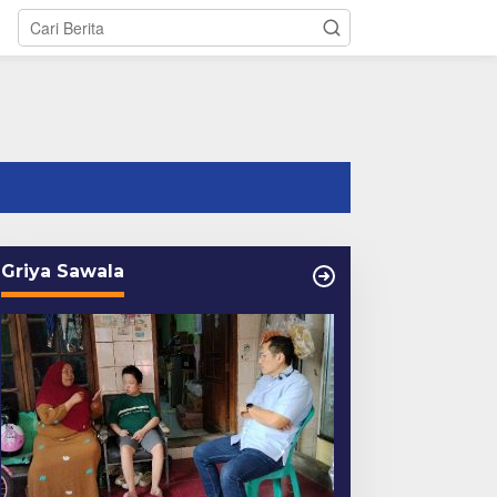
tutup
Griya Sawala
engketa Pengelolaan
Pengeroyokan di Depan
TC Cirebon, Ini
Wahaha Cirebon, Korban
enjelasan Frans
Tunggu Kejelasan dari
imanjuntak
Polisi