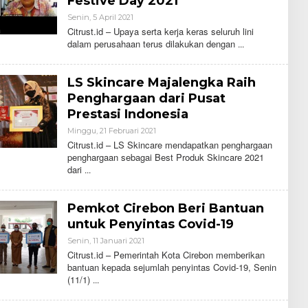
Festive Day 2021
Senin, 5 April 2021
O
L
Citrust.id – Upaya serta kerja keras seluruh lini
E
dalam perusahaan terus dilakukan dengan
H
C
I
T
LS Skincare Majalengka Raih
R
U
Penghargaan dari Pusat
S
Prestasi Indonesia
T
Minggu, 21 Februari 2021
O
L
Citrust.id – LS Skincare mendapatkan penghargaan
E
penghargaan sebagai Best Produk Skincare 2021
H
dari
C
I
T
R
Pemkot Cirebon Beri Bantuan
U
S
untuk Penyintas Covid-19
T
Senin, 11 Januari 2021
O
L
Citrust.id – Pemerintah Kota Cirebon memberikan
E
bantuan kepada sejumlah penyintas Covid-19, Senin
H
(11/1)
C
I
T
R