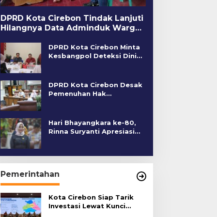
DPRD Kota Cirebon Tindak Lanjuti
Hilangnya Data Adminduk Warga
Disabilitas
DPRD Kota Cirebon Minta
Kesbangpol Deteksi Dini
Kerawanan Sosial
DPRD Kota Cirebon Desak
Pemenuhan Hak
Penyandang Disabilitas
Hari Bhayangkara ke-80,
Rinna Suryanti Apresiasi
Kinerja Polres Cirebon
Kota
Pemerintahan
Kota Cirebon Siap Tarik
Investasi Lewat Kunci
Bersama Summit 2026