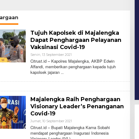
argaan
Tujuh Kapolsek di Majalengka
Dapat Penghargaan Pelayanan
Vaksinasi Covid-19
Senin, 13 September 2021
O
L
Citrust.id – Kapolres Majalengka, AKBP Edwin
E
Affandi, memberikan penghargaan kepada tujuh
H
kapolsek jajaran
C
I
T
R
U
S
Majalengka Raih Penghargaan
T
Visionary Leader’s Penanganan
Covid-19
Jumat, 10 September 2021
O
L
Citrust.id – Bupati Majalengka Karna Sobahi
E
mendapat penghargaan Inagurasi Indonesia
H
Visionary Leader (IVL)
C