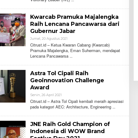
I
T
R
Kwarcab Pramuka Majalengka
U
S
Raih Lencana Pancawarsa dari
T
Gubernur Jabar
Jumat, 20 Agustus 2021
O
L
Citrust.id – Ketua Kwaran Cabang (Kwarcab)
E
Pramuka Majalengka, Eman Suherman, mendapat
H
Lencana Pancawarsa
C
I
T
R
Astra Tol Cipali Raih
U
S
Geoinnovation Challenge
T
Award
Senin, 26 April 2021
O
L
Citrust.id – Astra Tol Cipali kembali meraih apresiasi
E
pada kategori AEC: Architecture, Engineering
H
C
I
T
JNE Raih Gold Champion of
R
U
Indonesia di WOW Brand
S
T