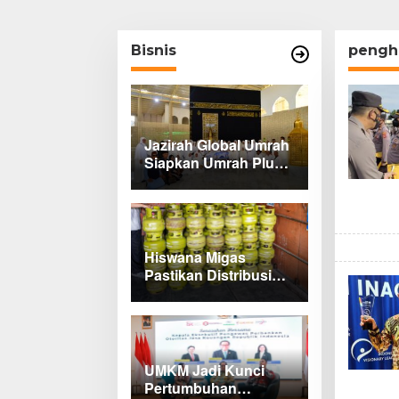
Bisnis
pengh
Jazirah Global Umrah
Siapkan Umrah Plus
Turki dan Lima Paket
Baru 2027
Hiswana Migas
Pastikan Distribusi
Gas Melon di
Indramayu Tetap
Lancar
UMKM Jadi Kunci
Pertumbuhan