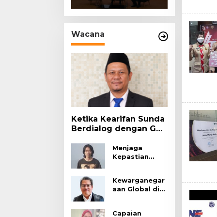
Ekonomi Cirebon
Raya
Wacana
Ketika Kearifan Sunda
Berdialog dengan Gus
Dur: Menemukan
Makna Nyiar Elmu
Menjaga
Kepastian
dalam Tradisi dan
Hukum, Tata
Kemanusiaan
Ruang, dan
Kewarganegar
Ruang Hijau
aan Global di
Pembangunan
Indonesia:
KDMP
Hentikan
Majalengka
Capaian
Drama, Fokus