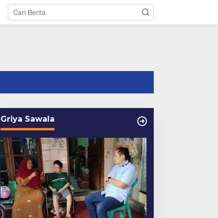
tutup
Griya Sawala