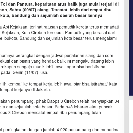
Tol dan Pantura, kepadtaan arus balik juga mulai terjadi di
on, Sabtu (09/07) siang. Tercatat, lebih dari empat ribu
kota, Bandung dan sejumlah daerah besar lainnya.
a Api Kejaksan, terlihat ratusan pemudik kereta terus memadati
 Kejaksan, Kota Cirebon tersebut. Pemudik yang berasal dari
ke ibukota, Bandung dan sejumlah kota besar terus mengalami
umumnya berangkat dengan jadwal perjalanan siang dan sore
sekutif dan bisnis yang hendak balik ini mengaku datang lebih
erekapun sengaja mudik lebih awal, agar bisa beristirahat
pada, Senin (11/07) lusa.
h kembali ke tempat kerja lebih awal biar bisa istirahat,” kata
tempat kerjanya di Jakarta.
njakan penumpang, pihak Daops 3 Cirebon telah menyiapkan 34
ota dan sejumlah kota besar. Pada h+3 lebaran atau puncak
Daops 3 Cirebon mencatat empat ribu penumpang telah
mi peningkatan dengan jumlah 4.920 penumpang dan menerima