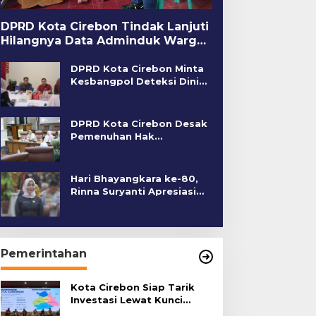
DPRD Kota Cirebon Tindak Lanjuti
Hilangnya Data Adminduk Warga
Disabilitas
DPRD Kota Cirebon Minta
Kesbangpol Deteksi Dini
Kerawanan Sosial
DPRD Kota Cirebon Desak
Pemenuhan Hak
Penyandang Disabilitas
Hari Bhayangkara ke-80,
Rinna Suryanti Apresiasi
Kinerja Polres Cirebon
Kota
Pemerintahan
Kota Cirebon Siap Tarik
Investasi Lewat Kunci
Bersama Summit 2026