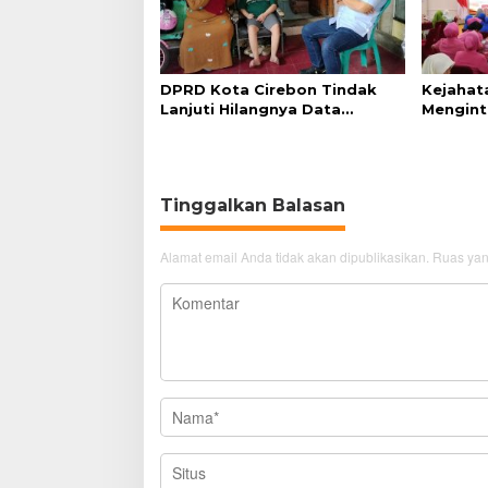
DPRD Kota Cirebon Tindak
Kejahat
Lanjuti Hilangnya Data
Mengint
Adminduk Warga Disabilitas
Diminta
Tinggalkan Balasan
Alamat email Anda tidak akan dipublikasikan.
Ruas yan