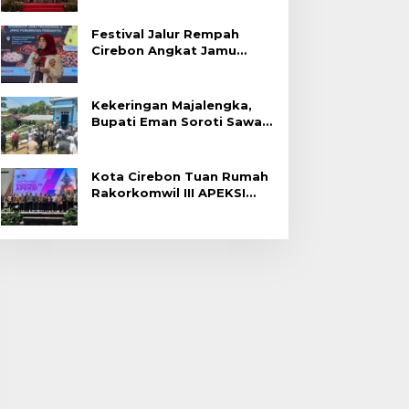
Festival Jalur Rempah
Cirebon Angkat Jamu
Tradisional
Kekeringan Majalengka,
Bupati Eman Soroti Sawah
Gagal Panen di Jatitujuh
Kota Cirebon Tuan Rumah
Rakorkomwil III APEKSI
2027