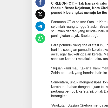
CIREBON (CT) – Tak hanya di jalur 
s
Stasiun Besar Kejaksan, Kota Cireb
a
n
pemudik berangkat menuju ke ibu 
C
i
Pantauan CT di sekitar Stasiun Keret
r
sejumlah ruang tunggu Stasiun Besar
e
sejumlah daerah yang hendak balik 
b
peningkatan sejak, Sabtu pagi.
o
n
Para pemudik yang tiba di stasiun, 
M
hari ini, sebagian pemudik kereta ek
u
awal, agar tak ketinggalan kereta. M
l
sebelum kembali melakukan aktivitas 
a
i
“Tujuan kami mau Kakarta, kami memili
D
Zelda pemudik yang hendak balik ke 
i
p
a
Sementara, untuk mengantisipasi lo
d
kereta tambahan dengan tujuan ibuk
a
pertama pemudik kereta ini, pihak 
t
berangkat.
i
R
“Angkutan Stasiun Cirebon mengala
i