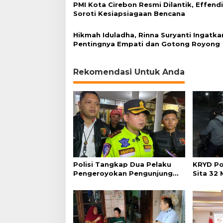
PMI Kota Cirebon Resmi Dilantik, Effend
Soroti Kesiapsiagaan Bencana
Hikmah Iduladha, Rinna Suryanti Ingatka
Pentingnya Empati dan Gotong Royong
Rekomendasi Untuk Anda
Polisi Tangkap Dua Pelaku
KRYD Po
Pengeroyokan Pengunjung
Sita 32
GTC Cirebon