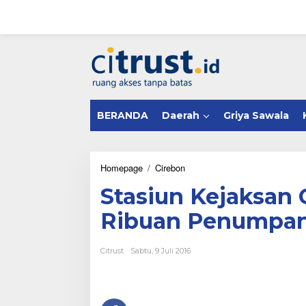
L
e
w
a
tutup
t
i
k
e
k
BERANDA
Daerah
Griya Sawala
o
n
t
e
n
Homepage
/
Cirebon
S
t
Stasiun Kejaksan 
a
s
Ribuan Penumpan
i
u
n
Citrust
Sabtu, 9 Juli 2016
K
e
j
a
k