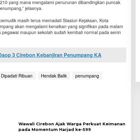
210 yang mana mengalami penurunan dibandingkan puncak
enumpang,” jelasnya.
n pemudik masih terus memadati Stasiun Kejaksan, Kota
numpang akan mengalami kenaikan yang signifikan pada malam
as pegawai maupun sekolah sudah kembali normal pada senin
 Daop 3 Cirebon Kebanjiran Penumpang KA
Dipadati Ribuan
Hendak Balik
penumpang
Wawali Cirebon Ajak Warga Perkuat Keimanan
pada Momentum Harjad ke-599