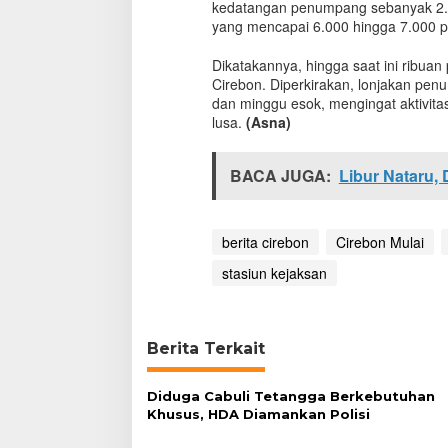
kedatangan penumpang sebanyak 2.
b
yang mencapai 6.000 hingga 7.000 p
u
a
Dikatakannya, hingga saat ini ribua
n
Cirebon. Diperkirakan, lonjakan pe
P
dan minggu esok, mengingat aktivit
e
lusa.
(Asna)
n
u
m
BACA JUGA:
Libur Nataru,
p
a
n
g
berita cirebon
Cirebon Mulai
H
e
stasiun kejaksan
n
d
a
k
Berita Terkait
B
a
l
Diduga Cabuli Tetangga Berkebutuhan
i
Khusus, HDA Diamankan Polisi
k