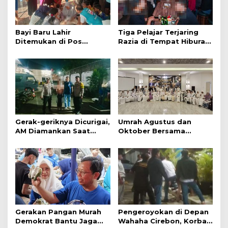
Bayi Baru Lahir
Tiga Pelajar Terjaring
Ditemukan di Pos
Razia di Tempat Hiburan
Kamling
Malam
Gerak-geriknya Dicurigai,
Umrah Agustus dan
AM Diamankan Saat
Oktober Bersama
Mengambil Kunci Motor
Jazirah Global, Nyaman
Menuju Baitullah
Gerakan Pangan Murah
Pengeroyokan di Depan
Demokrat Bantu Jaga
Wahaha Cirebon, Korban