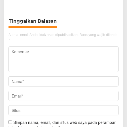
Daya Beli Masyarakat
Tunggu Kejelasan dari
Polisi
Tinggalkan Balasan
Alamat email Anda tidak akan dipublikasikan.
Ruas yang wajib ditandai
*
Simpan nama, email, dan situs web saya pada peramban