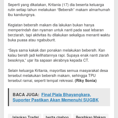
,
Seperti yang dikatakan, Kritania (17) dia beserta keluarga
W
rutin setiap tahun melakukan “Bebersih” makam almarhumah
a
ibu kandungnya.
r
g
Kegiatan bebersih makam dia lakukan bukan hanya
a
memperindah dan nyaman untuk nanti pada saat lebaran
K
‎berziarah, tapi aktivitas itu dilakukan sekaligus menanti waktu
a
buka puasa atau ngabuburit.
n
c
i
“Saya sama kakak dan ponakan melakukan bebersih. Kan
K
kalau bersih jadi kelihatannya rapi. Supaya enak nanti ziarah
u
besoknya,” ujar Ita sapaan akrabnya kepada CT.
l
o
Selain keluarga Kritania, mayoritas semua masyarakat desa
n
tersebut melakukan bebersih makam, sehingga TPU
J
tersebut ramai, seperti tempat rekreasi.
(Riky Sonia)
a
l
a
BACA JUGA:
Final Piala Bhayangkara,
n
Suporter Pastikan Akan Memenuhi SUGBK
k
a
n
T
‎ Jalankan Tradisi
berita cirebon
Bersihkan Makam