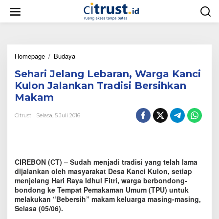
L
e
w
a
t
i
Homepage
/
Budaya
S
k
e
e
Sehari Jelang Lebaran, Warga Kanci
h
k
a
o
Kulon Jalankan Tradisi Bersihkan
r
n
Makam
i
t
J
e
Citrust
Selasa, 5 Juli 2016
e
n
l
a
n
g
CIREBON (CT) – Sudah menjadi tradisi yang telah lama
L
e
dijalankan oleh masyarakat Desa Kanci Kulon, setiap
b
menjelang Hari Raya Idhul Fitri, warga berbondong-
a
bondong ke Tempat Pemakaman Umum (TPU) untuk
r
melakukan “Bebersih” makam keluarga masing-masing,
a
Selasa (05/06).
n