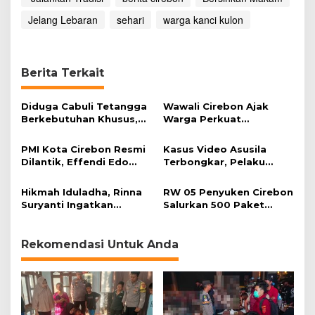
r
Jelang Lebaran
sehari
warga kanci kulon
a
d
i
s
i
Berita Terkait
B
e
Diduga Cabuli Tetangga
Wawali Cirebon Ajak
r
Berkebutuhan Khusus,
Warga Perkuat
s
HDA Diamankan Polisi
Keimanan pada
i
Momentum Harjad ke-
h
PMI Kota Cirebon Resmi
Kasus Video Asusila
599
k
Dilantik, Effendi Edo
Terbongkar, Pelaku
a
Soroti Kesiapsiagaan
Ditangkap Usai Cari
n
Bencana
Korban Baru
Hikmah Iduladha, Rinna
RW 05 Penyuken Cirebon
M
Suryanti Ingatkan
Salurkan 500 Paket
a
Pentingnya Empati dan
Daging Kurban
k
Gotong Royong
a
Rekomendasi Untuk Anda
m