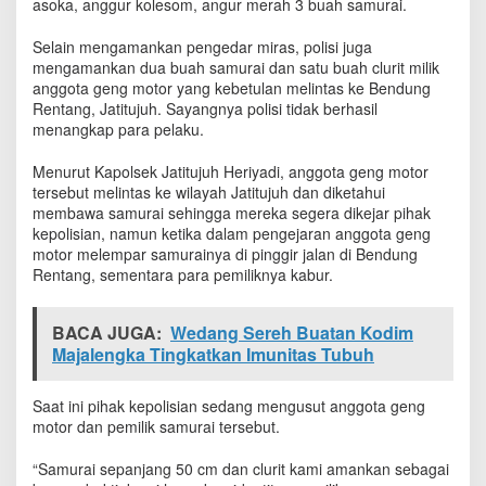
asoka, anggur kolesom, angur merah 3 buah samurai.
j
u
Selain mengamankan pengedar miras, polisi juga
h
mengamankan dua buah samurai dan satu buah clurit milik
anggota geng motor yang kebetulan melintas ke Bendung
Rentang, Jatitujuh. Sayangnya polisi tidak berhasil
menangkap para pelaku.
Menurut Kapolsek Jatitujuh Heriyadi, anggota geng motor
tersebut melintas ke wilayah Jatitujuh dan diketahui
membawa samurai sehingga mereka segera dikejar pihak
kepolisian, namun ketika dalam pengejaran anggota geng
motor melempar samurainya di pinggir jalan di Bendung
Rentang, sementara para pemiliknya kabur.
BACA JUGA:
Wedang Sereh Buatan Kodim
Majalengka Tingkatkan Imunitas Tubuh
Saat ini pihak kepolisian sedang mengusut anggota geng
motor dan pemilik samurai tersebut.
“Samurai sepanjang 50 cm dan clurit kami amankan sebagai