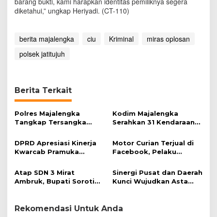
barang bukti, kami harapkan identitas pemiliknya segera
diketahui,” ungkap Heriyadi. (CT-110)
berita majalengka
ciu
Kriminal
miras oplosan
polsek jatitujuh
Berita Terkait
Polres Majalengka
Kodim Majalengka
Tangkap Tersangka
Serahkan 31 Kendaraan
Kekerasan Seksual
Operasional untuk
terhadap Anak
Koperasi Desa Merah
DPRD Apresiasi Kinerja
Motor Curian Terjual di
Putih
Kwarcab Pramuka
Facebook, Pelaku
Majalengka
Ditangkap Kurang dari
Sehari
Atap SDN 3 Mirat
Sinergi Pusat dan Daerah
Ambruk, Bupati Soroti
Kunci Wujudkan Asta
Kualitas Konstruksi
Cita
Rekomendasi Untuk Anda