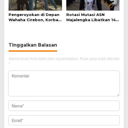
Pengeroyokan di Depan
Rotasi Mutasi ASN
Wahaha Cirebon, Korban
Majalengka Libatkan 145
Tunggu Kejelasan dari
Pejabat, Terapkan
Polisi
Sistem Merit
Tinggalkan Balasan
Alamat email Anda tidak akan dipublikasikan.
Ruas yang wajib ditandai
*