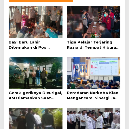
Bayi Baru Lahir
Tiga Pelajar Terjaring
Ditemukan di Pos
Razia di Tempat Hiburan
Kamling
Malam
Gerak-geriknya Dicurigai,
Peredaran Narkoba Kian
AM Diamankan Saat
Mengancam, Sinergi Jadi
Mengambil Kunci Motor
Kunci Pencegahan