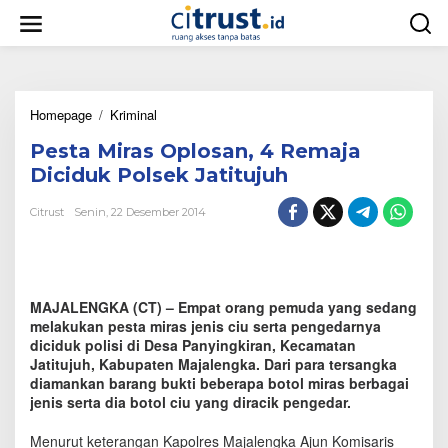
L
e
w
a
t
i
Homepage
/
Kriminal
P
k
e
e
Pesta Miras Oplosan, 4 Remaja
s
k
t
o
Diciduk Polsek Jatitujuh
a
n
M
t
Citrust
Senin, 22 Desember 2014
i
e
r
n
a
s
O
MAJALENGKA (CT) – Empat orang pemuda yang sedang
p
melakukan pesta miras jenis ciu serta pengedarnya
l
diciduk polisi di Desa Panyingkiran, Kecamatan
o
Jatitujuh, Kabupaten Majalengka. Dari para tersangka
s
diamankan barang bukti beberapa botol miras berbagai
a
jenis serta dia botol ciu yang diracik pengedar.
n
,
4
Menurut keterangan Kapolres Majalengka Ajun Komisaris