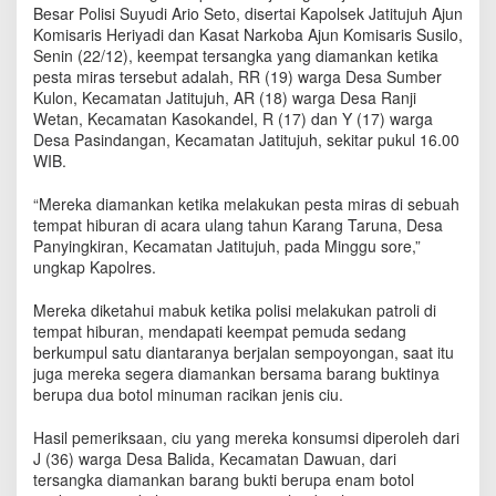
R
Besar Polisi Suyudi Ario Seto, disertai Kapolsek Jatitujuh Ajun
e
Komisaris Heriyadi dan Kasat Narkoba Ajun Komisaris Susilo,
m
Senin (22/12), keempat tersangka yang diamankan ketika
a
pesta miras tersebut adalah, RR (19) warga Desa Sumber
j
Kulon, Kecamatan Jatitujuh, AR (18) warga Desa Ranji
a
Wetan, Kecamatan Kasokandel, R (17) dan Y (17) warga
D
Desa Pasindangan, Kecamatan Jatitujuh, sekitar pukul 16.00
i
WIB.
c
i
“Mereka diamankan ketika melakukan pesta miras di sebuah
d
tempat hiburan di acara ulang tahun Karang Taruna, Desa
u
Panyingkiran, Kecamatan Jatitujuh, pada Minggu sore,”
k
ungkap Kapolres.
P
o
l
Mereka diketahui mabuk ketika polisi melakukan patroli di
s
tempat hiburan, mendapati keempat pemuda sedang
e
berkumpul satu diantaranya berjalan sempoyongan, saat itu
k
juga mereka segera diamankan bersama barang buktinya
J
berupa dua botol minuman racikan jenis ciu.
a
t
Hasil pemeriksaan, ciu yang mereka konsumsi diperoleh dari
i
J (36) warga Desa Balida, Kecamatan Dawuan, dari
t
tersangka diamankan barang bukti berupa enam botol
u