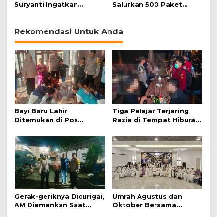
Suryanti Ingatkan
Salurkan 500 Paket
Pentingnya Empati dan
Daging Kurban
Gotong Royong
Rekomendasi Untuk Anda
Bayi Baru Lahir
Tiga Pelajar Terjaring
Ditemukan di Pos
Razia di Tempat Hiburan
Kamling
Malam
Gerak-geriknya Dicurigai,
Umrah Agustus dan
AM Diamankan Saat
Oktober Bersama
Mengambil Kunci Motor
Jazirah Global, Nyaman