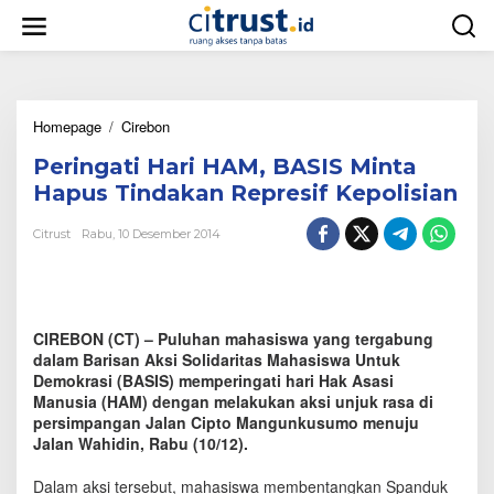
L
e
w
a
t
i
Homepage
/
Cirebon
P
k
e
e
Peringati Hari HAM, BASIS Minta
r
k
i
o
Hapus Tindakan Represif Kepolisian
n
n
g
t
Citrust
Rabu, 10 Desember 2014
a
e
t
n
i
H
a
CIREBON (CT) – Puluhan mahasiswa yang tergabung
r
dalam Barisan Aksi Solidaritas Mahasiswa Untuk
i
Demokrasi (BASIS) memperingati hari Hak Asasi
H
Manusia (HAM) dengan melakukan aksi unjuk rasa di
A
persimpangan Jalan Cipto Mangunkusumo menuju
M
Jalan Wahidin, Rabu (10/12).
,
B
A
Dalam aksi tersebut, mahasiswa membentangkan Spanduk