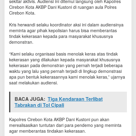
sekitar aktivis. Audiensi ini ditemui langsung oleh Kapolres
e
Cirebon Kota AKBP Dani Kustoni di ruangan aula Polres
s
Cirebon Kota.
i
f
Kris herwandi selaku koordinator aksi ini dalam audiensinya
K
meminta agar pihak kepolisian harus bisa memberantas
e
tindak kekerasan kepada para masyarakat khususnya
p
o
demonstran.
l
i
“Kami selaku organisasi basis menolak keras atas tindak
s
kekerasan yang dilakukan kepada masyarakat khususnya
i
kekerasan pada demonstran yang pernah terjadi beberapa
a
waktu yang lalu yang pernah terjadi di lingkup demonstrasi
n
apa pun bentuk kekerasannya kami menolak keras,” ujarnya
saat melakukan audiensi.
BACA JUGA:
Tiga Kendaraan Terlibat
Tabrakan di Tol Cipali
Kapolres Cirebon Kota AKBP Dani Kustoni pun akan
merealisasikan tuntutan dari para pendemo yang meminta
agar memberantas tindakan kekerasan.