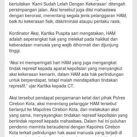
S
bertuliskan ‘Kami Sudah Lelah Dengan Kekerasan’ ditengah
I
persimpangan jalan. Aksi tersebut juga diisi mahasiswa
S
dengan berorasi, menentang segala jenis pelanggaran HAM,
M
baik itu kekerasan fisik, diskriminasi ataupu perilaku rasis.
i
n
Kordinator Aksi, Kartika Puspita sari mengatakan, HAM
t
adalah seperangkat hak yang melekat pada hakikat dan
a
keberadaan manusia yang wajib dihormati dan dijunjung
H
tinggi.
a
p
“Aksi ini memperingati hari HAM yang juga mengangkat
u
tindak represif kepada aparat kepolisian yang menyangkut
s
aksi kekerasan kemarin, dalam HAM ada hak perlindungan
T
untuk berpendapat, tetapi malah mendapatkan tindakan
i
n
represfif,” ujar Kartika kepada CT.
d
a
Aksi tersebut pendapat pengamanan ketat dari pihak Polres
k
Cirebon Kota, aksi menentang pelanggar HAM tersebut
a
berlanjut ke Mapolres Cirebon Kota, dan melakukan aksi
n
yang sama, menyayangkan tindakan represif kepolisian yang
R
bertindak represif kepada mahasiswa. Dalam hal ini puluhan
e
pendemo meminta beraudiensi dengan Kapolres Cirebon
p
Kota terkait pelindungan hak asasi manusia yang terjadi di
r