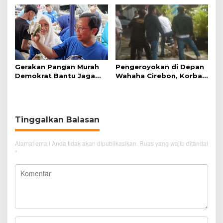
Menuju Baitullah
Gerakan Pangan Murah
Pengeroyokan di Depan
Demokrat Bantu Jaga
Wahaha Cirebon, Korban
Daya Beli Masyarakat
Tunggu Kejelasan dari
Polisi
Tinggalkan Balasan
Alamat email Anda tidak akan dipublikasikan.
Ruas yang wajib ditandai
*