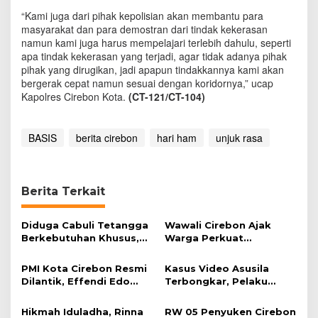
“Kami juga dari pihak kepolisian akan membantu para
masyarakat dan para demostran dari tindak kekerasan
namun kami juga harus mempelajari terlebih dahulu, seperti
apa tindak kekerasan yang terjadi, agar tidak adanya pihak
pihak yang dirugikan, jadi apapun tindakkannya kami akan
bergerak cepat namun sesuai dengan koridornya,” ucap
Kapolres Cirebon Kota.
(CT-121/CT-104)
BASIS
berita cirebon
hari ham
unjuk rasa
Berita Terkait
Diduga Cabuli Tetangga
Wawali Cirebon Ajak
Berkebutuhan Khusus,
Warga Perkuat
HDA Diamankan Polisi
Keimanan pada
Momentum Harjad ke-
PMI Kota Cirebon Resmi
Kasus Video Asusila
599
Dilantik, Effendi Edo
Terbongkar, Pelaku
Soroti Kesiapsiagaan
Ditangkap Usai Cari
Bencana
Korban Baru
Hikmah Iduladha, Rinna
RW 05 Penyuken Cirebon