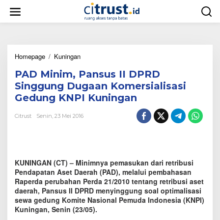
L
e
w
a
t
i
Homepage
/
Kuningan
P
k
A
e
PAD Minim, Pansus II DPRD
D
k
M
o
Singgung Dugaan Komersialisasi
i
n
Gedung KNPI Kuningan
n
t
i
e
Citrust
Senin, 23 Mei 2016
m
n
,
P
a
n
KUNINGAN (CT) – Minimnya pemasukan dari retribusi
s
u
Pendapatan Aset Daerah (PAD), melalui pembahasan
s
Raperda perubahan Perda 21/2010 tentang retribusi aset
I
daerah, Pansus II DPRD menyinggung soal optimalisasi
I
sewa gedung Komite Nasional Pemuda Indonesia (KNPI)
D
Kuningan, Senin (23/05).
P