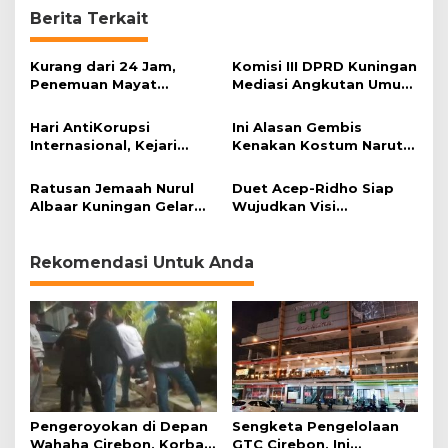
Berita Terkait
Kurang dari 24 Jam,
Komisi III DPRD Kuningan
Penemuan Mayat
Mediasi Angkutan Umum
Kembali Terjadi di
dan Online
Kuningan
Hari AntiKorupsi
Ini Alasan Gembis
Internasional, Kejari
Kenakan Kostum Naruto
Kuningan Mesra dengan
Saat Berjualan Mi Ramen
Ormas dan LSM
Ratusan Jemaah Nurul
Duet Acep-Ridho Siap
Albaar Kuningan Gelar
Wujudkan Visi
Maulid Nabi Muhammad
Kabupaten Kuningan
Rekomendasi Untuk Anda
Pengeroyokan di Depan
Sengketa Pengelolaan
Wahaha Cirebon, Korban
GTC Cirebon, Ini