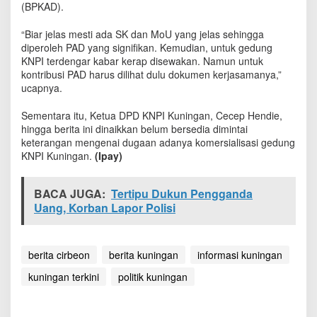
(BPKAD).
i
s
a
“Biar jelas mesti ada SK dan MoU yang jelas sehingga
s
diperoleh PAD yang signifikan. Kemudian, untuk gedung
i
KNPI terdengar kabar kerap disewakan. Namun untuk
G
kontribusi PAD harus dilihat dulu dokumen kerjasamanya,”
e
ucapnya.
d
u
Sementara itu, Ketua DPD KNPI Kuningan, Cecep Hendie,
n
hingga berita ini dinaikkan belum bersedia dimintai
g
keterangan mengenai dugaan adanya komersialisasi gedung
K
KNPI Kuningan.
(Ipay)
N
P
I
BACA JUGA:
Tertipu Dukun Pengganda
K
Uang, Korban Lapor Polisi
u
n
i
n
berita cirbeon
berita kuningan
informasi kuningan
g
a
kuningan terkini
politik kuningan
n