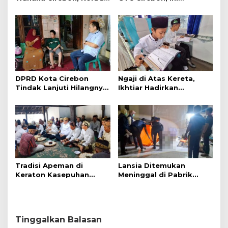
Tunggu Kejelasan dari
Penjelasan Frans
Polisi
Simanjuntak
DPRD Kota Cirebon
Ngaji di Atas Kereta,
Tindak Lanjuti Hilangnya
Ikhtiar Hadirkan
Data Adminduk Warga
Perjalanan Aman dan
Disabilitas
Nyaman
Tradisi Apeman di
Lansia Ditemukan
Keraton Kasepuhan
Meninggal di Pabrik
Cirebon Wujud Syukur
Spitenk, Diduga Akibat
dan Doa
Sakit
Tinggalkan Balasan