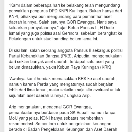
R
“Kami dalam beberapa hari ke belakang telah mengundang
D
perwakilan pengurus DPD KNPI Kuningan. Bukan hanya dari
S
KNPI, pihaknya pun mengundang para pemanfaat aset
i
daerah lainnya. Salah satunya GOR Ewangga. Nanti saya
n
keluarkan pernyataannya,” ujar Ketua Pansus II, H Dede
g
Ismail yang juga politisi asal Gerindra, sebelum berangkat ke
g
Pekalongan untuk studi banding belum lama ini.
u
n
Di sisi lain, salah seorang anggota Pansus II sekaligus politisi
g
Partai Kebangkitan Bangsa (PKB), Aripudin, mengemukakan
D
u
dari sekian banyak aset daerah, terdapat satu aset yang
g
belum dimasukkan, yakni Kebun Raya Kuningan (KRK).
a
a
“Awalnya kami hendak memasukkan KRK ke aset daerah,
n
namun karena Perda yang mengaturnya sudah berjalan
K
lebih dari lima tahun, maka sekalian saja kita evaluasi untuk
o
sejumlah aset daerah lainnya,” ungkap Arip.
m
e
Arip mengatakan, mengenai GOR Ewangga,
r
pemanfaatannya berdasar pada SK Bupati, namun tanpa
s
MoU yang jelas. KONI hanya sebatas memberikan
i
rekomendasi. Sementara untuk pengelolaan keuangan
a
berada di Badan Pengelolaan Keuangan dan Aset Daerah
l