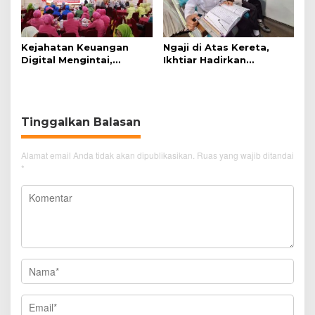
Kejahatan Keuangan
Ngaji di Atas Kereta,
Digital Mengintai,
Ikhtiar Hadirkan
Perempuan Diminta
Perjalanan Aman dan
Lebih Waspada
Nyaman
Tinggalkan Balasan
Alamat email Anda tidak akan dipublikasikan.
Ruas yang wajib ditandai
*