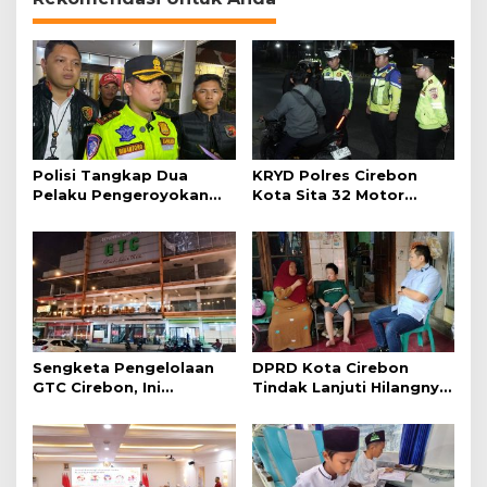
Polisi Tangkap Dua
KRYD Polres Cirebon
Pelaku Pengeroyokan
Kota Sita 32 Motor
Pengunjung GTC Cirebon
Knalpot Brong
Sengketa Pengelolaan
DPRD Kota Cirebon
GTC Cirebon, Ini
Tindak Lanjuti Hilangnya
Penjelasan Frans
Data Adminduk Warga
Simanjuntak
Disabilitas