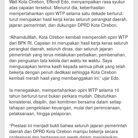
Wali Kota Cirebon, Effendi Edo, menyampaikan rasa syukur
atas capaian tersebut. Menurut dia, keberhasilan
mempertahankan opini WTP selama satu dekade berturut-
turut merupakan hasil kerja keras seluruh perangkat daerah,
jajaran pemerintah, dan dukungan DPRD Kota Cirebon.
“Alhamdulillah, Kota Cirebon kembali memperoleh opini WTP
dari BPK RI. Capaian ini merupakan hasil kerja keras seluruh
perangkat daerah, seluruh dinas, dan seluruh jajaran
pemerintah yang terus melakukan perbaikan, pembenahan,
dan penguatan tata kelola dari waktu ke waktu. Saya
mengucapkan terima kasih kepada semua pihak yang telah
bekerja dengan penuh dedikasi sehingga Kota Cirebon
kembali meraih hasil yang membanggakan ini,” ujar Edo.
Ia menegaskan, mempertahankan opini WTP selama 10
tahun berturut-turut bukan perkara mudah. Dibutuhkan
konsistensi, disiplin, dan komitmen bersama dalam setiap
tahapan pengelolaan keuangan, mulai dari perencanaan,
pelaksanaan, hingga pelaporan.
“Prestasi ini menjadi bukti bahwa seluruh jajaran pemerintah
daerah dan DPRD Kota Cirebon mampu bekerja secara
profesional dan bertanggung jawab dalam menjalankan