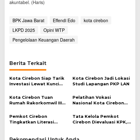
akuntabel. (Haris)
BPK Jawa Barat
Effendi Edo
kota cirebon
LKPD 2025
Opini WTP
Pengelolaan Keuangan Daerah
Berita Terkait
Kota Cirebon Siap Tarik
Kota Cirebon Jadi Lokasi
Investasi Lewat Kunci
Studi Lapangan PKP LAN
Bersama Summit 2026
Kota Cirebon Tuan
Pelatihan Vokasi
Rumah Rakorkomwil III
Nasional Kota Cirebon
APEKSI 2027
Cetak SDM Unggul
Hadapi Dunia Kerja
Pemkot Cirebon
Tata Kelola Pemkot
Tingkatkan Literasi
Cirebon Dievaluasi KPK,
Keuangan ASN untuk
Ini Area yang Jadi
Cegah Pinjol Judol
Sorotan
Rekomendasi Untuk Anda