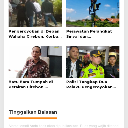
Pengeroyokan di Depan
Perawatan Perangkat
Wahaha Cirebon, Korban
Sinyal dan
Tunggu Kejelasan dari
Telekomunikasi Dukung
Polisi
Perjalanan Kereta Api
Batu Bara Tumpah di
Polisi Tangkap Dua
Perairan Cirebon,
Pelaku Pengeroyokan
Ancaman bagi Kerang
Pengunjung GTC Cirebon
Hijau
Tinggalkan Balasan
Alamat email Anda tidak akan dipublikasikan.
Ruas yang wajib ditandai