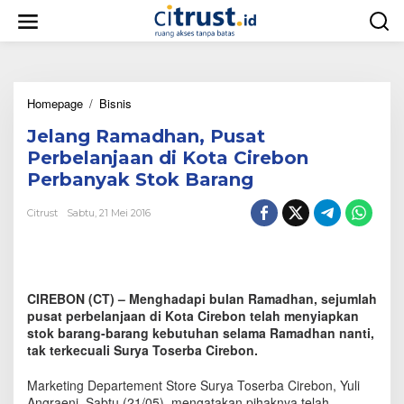
L
e
w
a
t
i
Homepage
/
Bisnis
J
k
e
e
Jelang Ramadhan, Pusat
l
k
a
o
Perbelanjaan di Kota Cirebon
n
n
Perbanyak Stok Barang
g
t
R
e
Citrust
Sabtu, 21 Mei 2016
a
n
m
a
d
h
CIREBON (CT) – Menghadapi bulan Ramadhan, sejumlah
a
n
pusat perbelanjaan di Kota Cirebon telah menyiapkan
,
stok barang-barang kebutuhan selama Ramadhan nanti,
P
tak terkecuali Surya Toserba Cirebon.
u
s
Marketing Departement Store Surya Toserba Cirebon, Yuli
a
Angraeni, Sabtu (21/05), mengatakan pihaknya telah