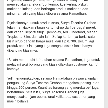
t
menyediakan aneka sirup, kurma, kue kering, biskuit
P
makanan kaleng, dan berbagai produk makanan dan
e
minuman lain yang biasa diburu selama Ramadhan.
r
b
Dijelaskannya, untuk produk sirup, Surya Toserba Cirebon
e
telah menyiapkan ribuan karton sirup dari berbagai merek
l
dan varian, seperti sirup Tjampolay, ABC, Indofood, Marjan,
a
Tropicana Slim, dan lain-lain. Setiap kartonnya berisi satu
n
lusin sirup dengan harga mulai dari Rp 6.700. Belum lagi
j
produk-poduk lain yang juga sengaja distok lebih banyak
a
a
dibanding biasanya.
n
d
“Selain memenuhi kebutuhan selama Ramadhan, juga untuk
i
melayani aksi borong yang biasa dilakukan customer kami,”
K
katanya.
o
t
Yuli mengungkapkan, selama Ramadahan biasanya jumlah
a
pengunjung Surya Toserba Cirebon mengalami peningkatan
C
hingga 200 persen. Kuantitas barang yang mereka beli juga
i
bertambah. Selain itu, Surya Toserba Cirebon juga
r
menyesuaikan jam operasional ketika ada customer yang
e
masih belanja.
b
o