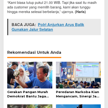
“Kami biasa tutup pukul 21.00 WIB. Tapi jika saat itu masih
n
ada customer yang memilih barang, kami akan tunggu
P
e
hingga mereka selesai berbelanja,” ujarnya.
(Haris)
r
b
BACA JUGA:
Polri Anjurkan Arus Balik
a
n
Gunakan Jalur Selatan
y
a
k
S
t
Rekomendasi Untuk Anda
o
k
B
a
r
a
n
g
Gerakan Pangan Murah
Peredaran Narkoba Kian
Demokrat Bantu Jaga
Mengancam, Sinergi Jadi
Daya Beli Masyarakat
Kunci Pencegahan