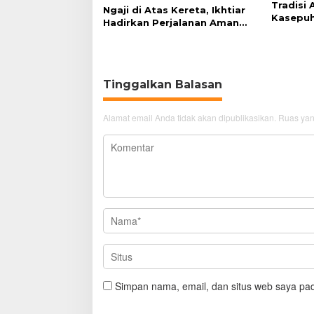
Tradisi
Ngaji di Atas Kereta, Ikhtiar
Kasepuh
Hadirkan Perjalanan Aman
Syukur 
dan Nyaman
Tinggalkan Balasan
Alamat email Anda tidak akan dipublikasikan.
Ruas yan
Simpan nama, email, dan situs web saya pad