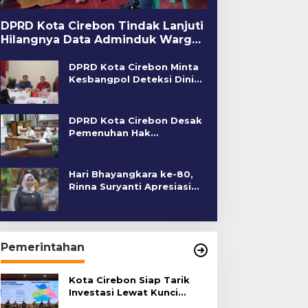
DPRD Kota Cirebon Tindak Lanjuti
Hilangnya Data Adminduk Warga
Disabilitas
DPRD Kota Cirebon Minta
Kesbangpol Deteksi Dini
Kerawanan Sosial
DPRD Kota Cirebon Desak
Pemenuhan Hak
Penyandang Disabilitas
Hari Bhayangkara ke-80,
Rinna Suryanti Apresiasi
Kinerja Polres Cirebon
Kota
Pemerintahan
Kota Cirebon Siap Tarik
Investasi Lewat Kunci
Bersama Summit 2026