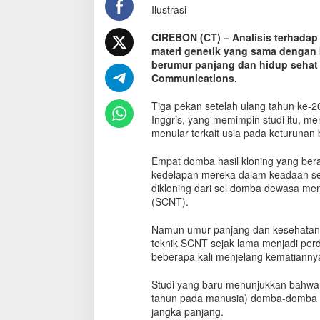
Ilustrasi
D
o
m
CIREBON (CT) – Analisis terhadap 
b
materi genetik yang sama dengan b
a
berumur panjang dan hidup sehat m
D
Communications.
o
l
Tiga pekan setelah ulang tahun ke-20 
l
Inggris, yang memimpin studi itu, m
y
menular terkait usia pada keturunan b
B
i
Empat domba hasil kloning yang beras
s
kedelapan mereka dalam keadaan seh
a
dikloning dari sel domba dewasa men
B
(SCNT).
e
r
u
Namun umur panjang dan kesehatan 
m
teknik SCNT sejak lama menjadi perd
u
beberapa kali menjelang kematiannya
r
P
Studi yang baru menunjukkan bahwa 
a
tahun pada manusia) domba-domba h
n
jangka panjang.
j