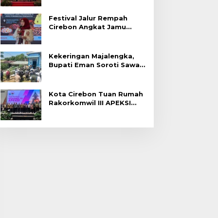
Festival Jalur Rempah
Cirebon Angkat Jamu
Tradisional
Kekeringan Majalengka,
Bupati Eman Soroti Sawah
Gagal Panen di Jatitujuh
Kota Cirebon Tuan Rumah
Rakorkomwil III APEKSI
2027