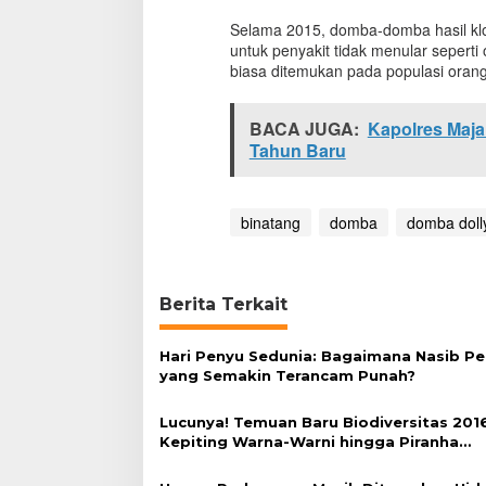
a
Selama 2015, domba-domba hasil klon
n
untuk penyakit tidak menular seperti 
g
biasa ditemukan pada populasi orang 
BACA JUGA:
Kapolres Maj
Tahun Baru
binatang
domba
domba doll
Berita Terkait
Hari Penyu Sedunia: Bagaimana Nasib P
yang Semakin Terancam Punah?
Lucunya! Temuan Baru Biodiversitas 2016
Kepiting Warna-Warni hingga Piranha
Vegetaris