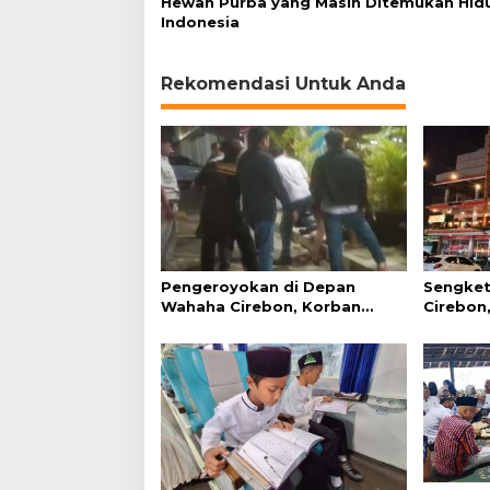
Hewan Purba yang Masih Ditemukan Hidu
Indonesia
Rekomendasi Untuk Anda
Pengeroyokan di Depan
Sengket
Wahaha Cirebon, Korban
Cirebon,
Tunggu Kejelasan dari Polisi
Simanju