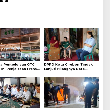
p di
a Pengelolaan GTC
DPRD Kota Cirebon Tindak
 Ini Penjelasan Frans
Lanjuti Hilangnya Data
ntak
Adminduk Warga Disabilitas