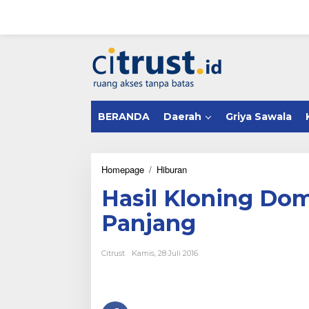
L
e
w
a
tutup
t
i
k
e
k
BERANDA
Daerah
Griya Sawala
o
n
t
e
n
Homepage
/
Hiburan
H
a
Hasil Kloning Do
s
i
Panjang
l
K
l
Citrust
Kamis, 28 Juli 2016
o
n
i
n
g