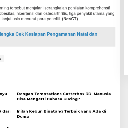
ing tersebut menjalani serangkaian penilaian komprehensif
obesitas, hipertensi dan osteoarthritis, tiga penyakit utama yang
lanjut usia menurut para peneliti.
(Net/CT)
alengka Cek Kesiapan Pengamanan Natal dan
y
enyu
Dengan Temptations Catterbox 3D, Manusia
Bisa Mengerti Bahasa Kucing?
 dari
Inilah Kebun Binatang Terbaik yang Ada di
Dunia