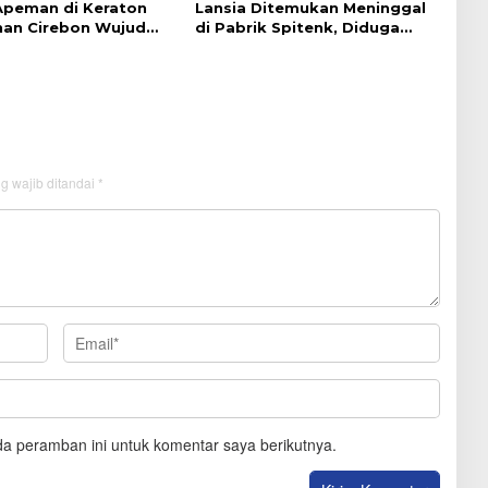
 Apeman di Keraton
Lansia Ditemukan Meninggal
an Cirebon Wujud
di Pabrik Spitenk, Diduga
dan Doa
Akibat Sakit
g wajib ditandai
*
a peramban ini untuk komentar saya berikutnya.