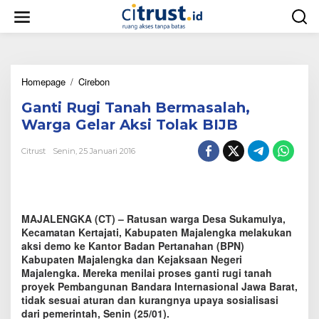
L
e
w
a
t
i
Homepage
/
Cirebon
G
k
a
e
Ganti Rugi Tanah Bermasalah,
n
k
t
o
Warga Gelar Aksi Tolak BIJB
i
n
R
t
Citrust
Senin, 25 Januari 2016
u
e
g
n
i
T
a
MAJALENGKA (CT) – Ratusan warga Desa Sukamulya,
n
Kecamatan Kertajati, Kabupaten Majalengka melakukan
a
aksi demo ke Kantor Badan Pertanahan (BPN)
h
Kabupaten Majalengka dan Kejaksaan Negeri
B
Majalengka. Mereka menilai proses ganti rugi tanah
e
proyek Pembangunan Bandara Internasional Jawa Barat,
r
tidak sesuai aturan dan kurangnya upaya sosialisasi
m
a
dari pemerintah, Senin (25/01).