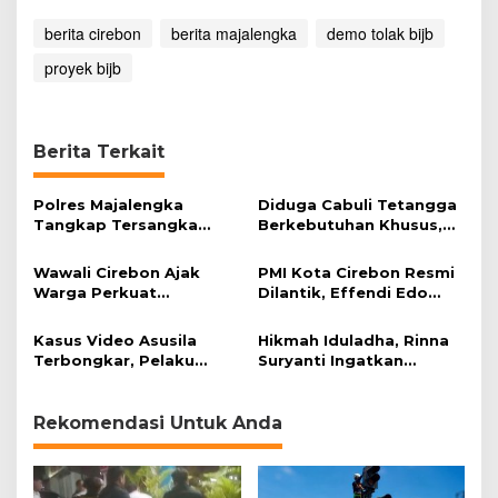
B
I
berita cirebon
berita majalengka
demo tolak bijb
J
proyek bijb
B
Berita Terkait
Polres Majalengka
Diduga Cabuli Tetangga
Tangkap Tersangka
Berkebutuhan Khusus,
Kekerasan Seksual
HDA Diamankan Polisi
terhadap Anak
Wawali Cirebon Ajak
PMI Kota Cirebon Resmi
Warga Perkuat
Dilantik, Effendi Edo
Keimanan pada
Soroti Kesiapsiagaan
Momentum Harjad ke-
Bencana
Kasus Video Asusila
Hikmah Iduladha, Rinna
599
Terbongkar, Pelaku
Suryanti Ingatkan
Ditangkap Usai Cari
Pentingnya Empati dan
Korban Baru
Gotong Royong
Rekomendasi Untuk Anda