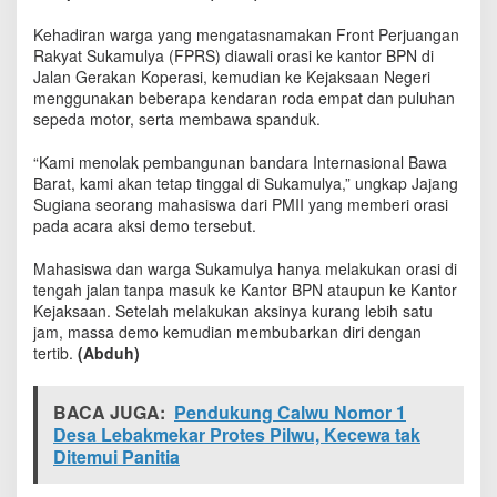
s
a
Kehadiran warga yang mengatasnamakan Front Perjuangan
l
Rakyat Sukamulya (FPRS) diawali orasi ke kantor BPN di
a
Jalan Gerakan Koperasi, kemudian ke Kejaksaan Negeri
h
menggunakan beberapa kendaran roda empat dan puluhan
,
sepeda motor, serta membawa spanduk.
W
a
“Kami menolak pembangunan bandara Internasional Bawa
r
Barat, kami akan tetap tinggal di Sukamulya,” ungkap Jajang
g
Sugiana seorang mahasiswa dari PMII yang memberi orasi
a
pada acara aksi demo tersebut.
G
e
Mahasiswa dan warga Sukamulya hanya melakukan orasi di
l
tengah jalan tanpa masuk ke Kantor BPN ataupun ke Kantor
a
r
Kejaksaan. Setelah melakukan aksinya kurang lebih satu
A
jam, massa demo kemudian membubarkan diri dengan
k
tertib.
(Abduh)
s
i
T
BACA JUGA:
Pendukung Calwu Nomor 1
o
Desa Lebakmekar Protes Pilwu, Kecewa ‎tak
l
Ditemui Panitia
a
k