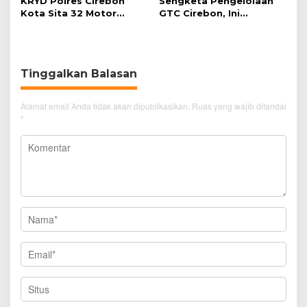
KRYD Polres Cirebon
Sengketa Pengelolaan
Kota Sita 32 Motor
GTC Cirebon, Ini
Knalpot Brong
Penjelasan Frans
Simanjuntak
Tinggalkan Balasan
Alamat email Anda tidak akan dipublikasikan.
Ruas yang wajib ditandai
*