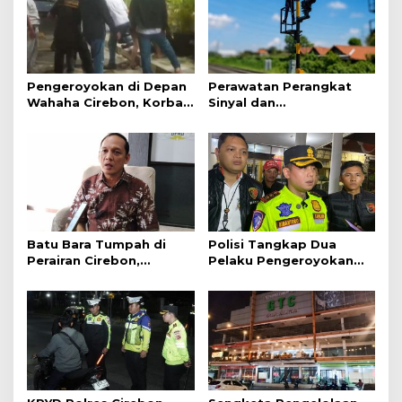
Pengeroyokan di Depan
Perawatan Perangkat
Wahaha Cirebon, Korban
Sinyal dan
Tunggu Kejelasan dari
Telekomunikasi Dukung
Polisi
Perjalanan Kereta Api
Batu Bara Tumpah di
Polisi Tangkap Dua
Perairan Cirebon,
Pelaku Pengeroyokan
Ancaman bagi Kerang
Pengunjung GTC Cirebon
Hijau