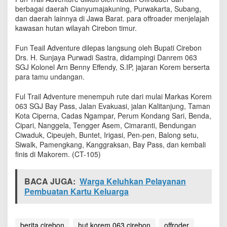
r
berbagai daerah Cianyumajakuning, Purwakarta, Subang,
e
dan daerah lainnya di Jawa Barat. para offroader menjelajah
m
kawasan hutan wilayah Cirebon timur.
0
6
Fun Teail Adventure dilepas langsung oleh Bupati Cirebon
3
Drs. H. Sunjaya Purwadi Sastra, didampingi Danrem 063
,
SGJ Kolonel Arn Benny Effendy, S.IP, jajaran Korem berserta
O
para tamu undangan.
f
f
r
Ful Trail Adventure menempuh rute dari mulai Markas Korem
o
063 SGJ Bay Pass, Jalan Evakuasi, jalan Kalitanjung, Taman
a
Kota Ciperna, Cadas Ngampar, Perum Kondang Sari, Benda,
d
Cipari, Nanggela, Tengger Asem, Cimaranti, Bendungan
e
Ciwaduk, Cipeujeh, Buntet, Irigasi, Pen-pen, Balong setu,
r
Siwalk, Pamengkang, Kanggraksan, Bay Pass, dan kembali
J
finis di Makorem. (CT-105)
e
l
a
BACA JUGA:
Warga Keluhkan Pelayanan
j
Pembuatan Kartu Keluarga
a
h
i
K
berita cirebon
hut korem 063 cirebon
offroder