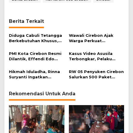
a
w
a
s
Berita Terkait
a
n
H
Diduga Cabuli Tetangga
Wawali Cirebon Ajak
u
Berkebutuhan Khusus,
Warga Perkuat
t
HDA Diamankan Polisi
Keimanan pada
a
Momentum Harjad ke-
PMI Kota Cirebon Resmi
Kasus Video Asusila
n
599
Dilantik, Effendi Edo
Terbongkar, Pelaku
C
Soroti Kesiapsiagaan
Ditangkap Usai Cari
i
Bencana
Korban Baru
Hikmah Iduladha, Rinna
RW 05 Penyuken Cirebon
r
Suryanti Ingatkan
Salurkan 500 Paket
e
Pentingnya Empati dan
Daging Kurban
b
Gotong Royong
o
Rekomendasi Untuk Anda
n
T
i
m
u
r