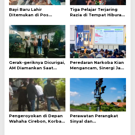
Bayi Baru Lahir
Tiga Pelajar Terjaring
Ditemukan di Pos
Razia di Tempat Hiburan
Kamling
Malam
Gerak-geriknya Dicurigai,
Peredaran Narkoba Kian
AM Diamankan Saat
Mengancam, Sinergi Jadi
Mengambil Kunci Motor
Kunci Pencegahan
Pengeroyokan di Depan
Perawatan Perangkat
Wahaha Cirebon, Korban
Sinyal dan
Tunggu Kejelasan dari
Telekomunikasi Dukung
Polisi
Perjalanan Kereta Api