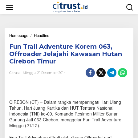
L
e
w
a
t
i
Homepage
/
Headline
F
k
u
e
Fun Trail Adventure Korem 063,
n
k
T
o
Offroader Jelajahi Kawasan Hutan
r
n
Cirebon Timur
a
t
i
e
Citrust
Minggu, 21 Desember 2014
l
n
A
d
v
e
CIREBON (CT) – Dalam rangka memperingati Hari Ulang
n
t
Tahun, Hari Juang Kartika dan HUT Tentara Nasional
u
Indonesia (TNI) ke-69, Komando Resimen Militer Sunan
r
Gunung Jati 063 Cirebon, menggelar Fun Trail Adventure.
e
Minggu (21/12).
K
o
Fun Trail Adventure diikuti oleh ribuan Offroader dari