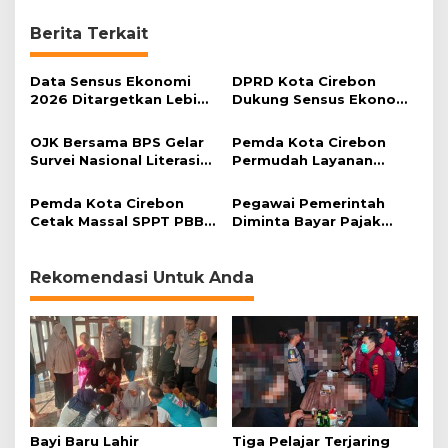
a
k
Berita Terkait
u
k
Data Sensus Ekonomi
a
DPRD Kota Cirebon
2026 Ditargetkan Lebih
n
Dukung Sensus Ekonomi,
Akurat
S
Tekankan Pentingnya
e
Data Akurat
OJK Bersama BPS Gelar
Pemda Kota Cirebon
n
Survei Nasional Literasi
Permudah Layanan
s
dan Inklusi Keuangan
BPHTB dan PBB-P2
u
Pemda Kota Cirebon
Pegawai Pemerintah
s
Cetak Massal SPPT PBB-
Diminta Bayar Pajak
E
P2
Tepat Waktu
k
o
Rekomendasi Untuk Anda
n
o
m
i
2
0
1
6
Bayi Baru Lahir
Tiga Pelajar Terjaring