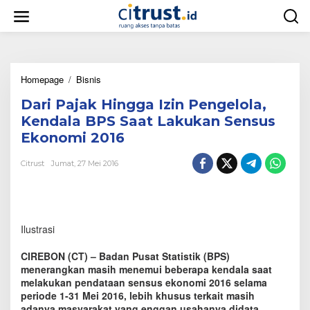
L
e
w
a
t
i
Homepage
/
Bisnis
D
k
a
e
Dari Pajak Hingga Izin Pengelola,
r
k
i
o
Kendala BPS Saat Lakukan Sensus
P
n
Ekonomi 2016
a
t
j
e
Citrust
Jumat, 27 Mei 2016
a
n
k
H
i
n
Ilustrasi
g
g
a
CIREBON (CT) – Badan Pusat Statistik (BPS)
I
menerangkan masih menemui beberapa kendala saat
z
melakukan pendataan sensus ekonomi 2016 selama
i
periode 1-31 Mei 2016, lebih khusus terkait masih
n
adanya masyarakat yang enggan usahanya didata.