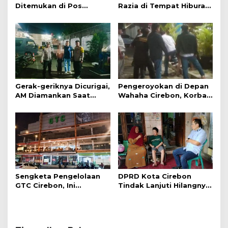
Ditemukan di Pos
Razia di Tempat Hiburan
Kamling
Malam
Gerak-geriknya Dicurigai,
Pengeroyokan di Depan
AM Diamankan Saat
Wahaha Cirebon, Korban
Mengambil Kunci Motor
Tunggu Kejelasan dari
Polisi
Sengketa Pengelolaan
DPRD Kota Cirebon
GTC Cirebon, Ini
Tindak Lanjuti Hilangnya
Penjelasan Frans
Data Adminduk Warga
Simanjuntak
Disabilitas