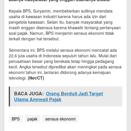
P
e
Kepala BPS, Suryamin, membeberkan sulitnya mendata
n
usaha di kawasan industri karena harus ada izin dari
g
pengelola kawasan. Selain itu, banyak masyarakat yang
e
masih enggan disensus karena khawatir tentang pertanyaan
l
soal pajak. Namun, BPS menjamin sensus ekonomi tidak
o
terkait dengan hal tersebut.
l
a
Sementara ini, BPS melalui sensus ekonomi mencatat ada
,
K
22,6 juta usaha di Indonesia sepuluh tahun lalu. Mulai dari
e
perusahaan besar yang berskala tetap hingga pedagang
n
kecil. Angka tersebut diprediksi akan meningkat pada sensus
d
ekonomi tahun ini, lantaran didorong adanya kemajuan
a
teknologi.
(Net/CT)
l
a
B
BACA JUGA:
Orang Berduit Jadi Target
P
Utama Amnesti Pajak
S
S
a
a
BPS
pajak
sensus ekonomi
t
L