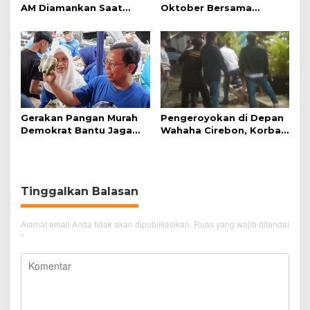
AM Diamankan Saat
Oktober Bersama
Mengambil Kunci Motor
Jazirah Global, Nyaman
Menuju Baitullah
Gerakan Pangan Murah
Pengeroyokan di Depan
Demokrat Bantu Jaga
Wahaha Cirebon, Korban
Daya Beli Masyarakat
Tunggu Kejelasan dari
Polisi
Tinggalkan Balasan
Alamat email Anda tidak akan dipublikasikan.
Ruas yang wajib ditandai
*