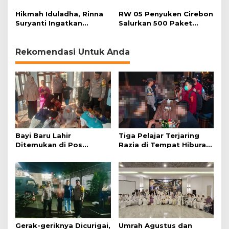
Soroti Kesiapsiagaan
Ditangkap Usai Cari
Bencana
Korban Baru
Hikmah Iduladha, Rinna
RW 05 Penyuken Cirebon
Suryanti Ingatkan
Salurkan 500 Paket
Pentingnya Empati dan
Daging Kurban
Gotong Royong
Rekomendasi Untuk Anda
Bayi Baru Lahir
Tiga Pelajar Terjaring
Ditemukan di Pos
Razia di Tempat Hiburan
Kamling
Malam
Gerak-geriknya Dicurigai,
Umrah Agustus dan