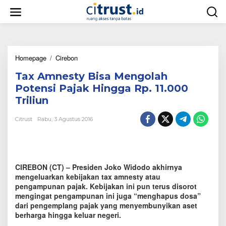
L
e
w
a
t
i
Homepage
/
Cirebon
T
k
a
e
Tax Amnesty Bisa Mengolah
x
k
A
o
Potensi Pajak Hingga Rp. 11.000
m
n
Triliun
n
t
e
e
Citrust
Rabu, 3 Agustus 2016
s
n
t
y
B
i
CIREBON (CT) – Presiden Joko Widodo akhirnya
s
a
mengeluarkan kebijakan tax amnesty atau
M
pengampunan pajak. Kebijakan ini pun terus disorot
e
mengingat pengampunan ini juga “menghapus dosa”
n
dari pengemplang pajak yang menyembunyikan aset
g
berharga hingga keluar negeri.
o