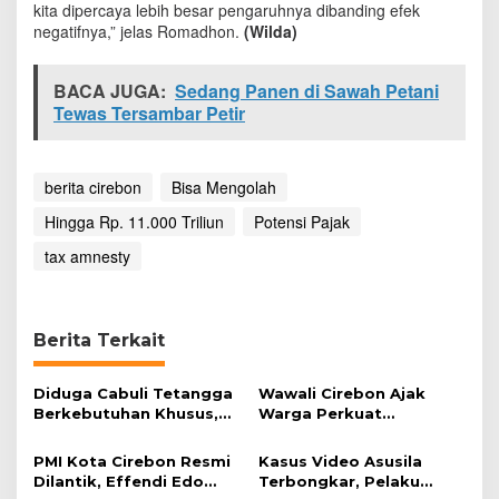
kita dipercaya lebih besar pengaruhnya dibanding efek
1
negatifnya,” jelas Romadhon.
(Wilda)
.
0
0
BACA JUGA:
Sedang Panen di Sawah Petani
0
Tewas Tersambar Petir
T
r
i
l
berita cirebon
Bisa Mengolah
i
u
Hingga Rp. 11.000 Triliun
Potensi Pajak
n
tax amnesty
Berita Terkait
Diduga Cabuli Tetangga
Wawali Cirebon Ajak
Berkebutuhan Khusus,
Warga Perkuat
HDA Diamankan Polisi
Keimanan pada
Momentum Harjad ke-
PMI Kota Cirebon Resmi
Kasus Video Asusila
599
Dilantik, Effendi Edo
Terbongkar, Pelaku