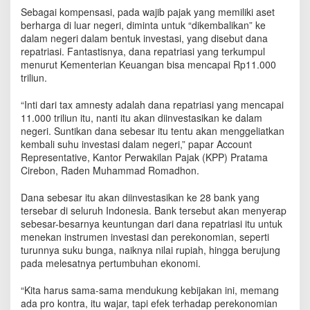
l
Sebagai kompensasi, pada wajib pajak yang memiliki aset
a
berharga di luar negeri, diminta untuk “dikembalikan” ke
h
dalam negeri dalam bentuk investasi, yang disebut dana
P
repatriasi. Fantastisnya, dana repatriasi yang terkumpul
o
menurut Kementerian Keuangan bisa mencapai Rp11.000
t
triliun.
e
n
“Inti dari tax amnesty adalah dana repatriasi yang mencapai
s
11.000 triliun itu, nanti itu akan diinvestasikan ke dalam
i
negeri. Suntikan dana sebesar itu tentu akan menggeliatkan
P
a
kembali suhu investasi dalam negeri,” papar Account
j
Representative, Kantor Perwakilan Pajak (KPP) Pratama
a
Cirebon, Raden Muhammad Romadhon.
k
H
Dana sebesar itu akan diinvestasikan ke 28 bank yang
i
tersebar di seluruh Indonesia. Bank tersebut akan menyerap
n
sebesar-besarnya keuntungan dari dana repatriasi itu untuk
g
menekan instrumen investasi dan perekonomian, seperti
g
turunnya suku bunga, naiknya nilai rupiah, hingga berujung
a
pada melesatnya pertumbuhan ekonomi.
R
p
“Kita harus sama-sama mendukung kebijakan ini, memang
.
ada pro kontra, itu wajar, tapi efek terhadap perekonomian
1