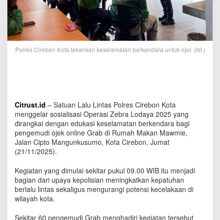
k
a
n
k
a
n
Polres Cirebon Kota tekankan keselamatan berkendara untuk ojol. (Ist.)
K
e
s
e
l
a
Citrust.id
– Satuan Lalu Lintas Polres Cirebon Kota
m
menggelar sosialisasi Operasi Zebra Lodaya 2025 yang
a
dirangkai dengan edukasi keselamatan berkendara bagi
t
pengemudi ojek online Grab di Rumah Makan Mawmie,
a
Jalan Cipto Mangunkusumo, Kota Cirebon, Jumat
n
(21/11/2025).
B
e
Kegiatan yang dimulai sekitar pukul 09.00 WIB itu menjadi
r
bagian dari upaya kepolisian meningkatkan kepatuhan
k
berlalu lintas sekaligus mengurangi potensi kecelakaan di
e
wilayah kota.
n
d
a
Sekitar 60 pengemudi Grab menghadiri kegiatan tersebut