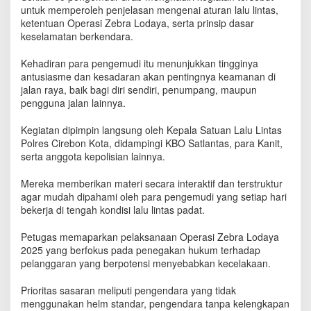
r
untuk memperoleh penjelasan mengenai aturan lalu lintas,
a
ketentuan Operasi Zebra Lodaya, serta prinsip dasar
u
keselamatan berkendara.
n
t
Kehadiran para pengemudi itu menunjukkan tingginya
u
antusiasme dan kesadaran akan pentingnya keamanan di
k
jalan raya, baik bagi diri sendiri, penumpang, maupun
O
pengguna jalan lainnya.
j
o
Kegiatan dipimpin langsung oleh Kepala Satuan Lalu Lintas
l
Polres Cirebon Kota, didampingi KBO Satlantas, para Kanit,
serta anggota kepolisian lainnya.
Mereka memberikan materi secara interaktif dan terstruktur
agar mudah dipahami oleh para pengemudi yang setiap hari
bekerja di tengah kondisi lalu lintas padat.
Petugas memaparkan pelaksanaan Operasi Zebra Lodaya
2025 yang berfokus pada penegakan hukum terhadap
pelanggaran yang berpotensi menyebabkan kecelakaan.
Prioritas sasaran meliputi pengendara yang tidak
menggunakan helm standar, pengendara tanpa kelengkapan