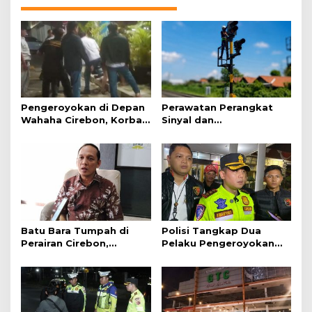
Pengeroyokan di Depan
Perawatan Perangkat
Wahaha Cirebon, Korban
Sinyal dan
Tunggu Kejelasan dari
Telekomunikasi Dukung
Polisi
Perjalanan Kereta Api
Batu Bara Tumpah di
Polisi Tangkap Dua
Perairan Cirebon,
Pelaku Pengeroyokan
Ancaman bagi Kerang
Pengunjung GTC Cirebon
Hijau