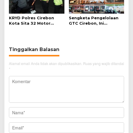
KRYD Polres Cirebon
Sengketa Pengelolaan
Kota Sita 32 Motor
GTC Cirebon, Ini
Knalpot Brong
Penjelasan Frans
Simanjuntak
Tinggalkan Balasan
Alamat email Anda tidak akan dipublikasikan.
Ruas yang wajib ditandai
*