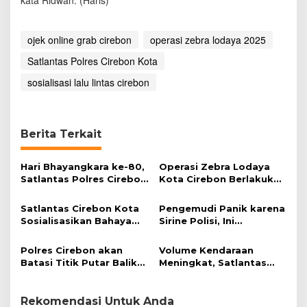
ojek online grab cirebon
operasi zebra lodaya 2025
Satlantas Polres Cirebon Kota
sosialisasi lalu lintas cirebon
Berita Terkait
Hari Bhayangkara ke-80,
Operasi Zebra Lodaya
Satlantas Polres Cirebon
Kota Cirebon Berlakukan
Kota Salurkan Air Bersih
Tilang Manual dan
Elektronik
Satlantas Cirebon Kota
Pengemudi Panik karena
Sosialisasikan Bahaya
Sirine Polisi, Ini
ODOL kepada Sopir Truk
Penjelasan Kapolres
Cirebon Kota
Polres Cirebon akan
Volume Kendaraan
Batasi Titik Putar Balik
Meningkat, Satlantas
Selama Mudik Lebaran
Polres Ciko Pastikan
Lalin Tol Terkendali
Rekomendasi Untuk Anda