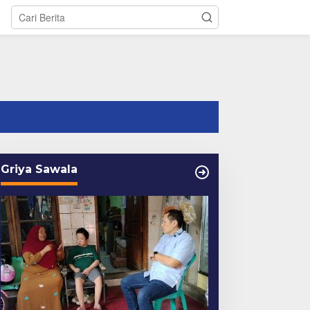
tutup
Griya Sawala