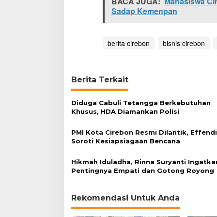
BACA JUGA:
Mahasiswa Cir
a
Sadap Kemenpan
k
berita cirebon
bisnis cirebon
Berita Terkait
Diduga Cabuli Tetangga Berkebutuhan
Khusus, HDA Diamankan Polisi
PMI Kota Cirebon Resmi Dilantik, Effend
Soroti Kesiapsiagaan Bencana
Hikmah Iduladha, Rinna Suryanti Ingatka
Pentingnya Empati dan Gotong Royong
Rekomendasi Untuk Anda