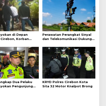
yokan di Depan
Perawatan Perangkat Sinyal
Cirebon, Korban
dan Telekomunikasi Dukung
ejelasan dari Polisi
Perjalanan Kereta Api
Tangkap Dua Pelaku
KRYD Polres Cirebon Kota
yokan Pengunjung
Sita 32 Motor Knalpot Brong
ebon