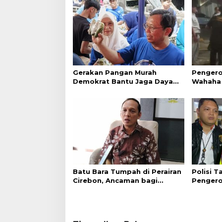
Gerakan Pangan Murah
Pengero
Demokrat Bantu Jaga Daya
Wahaha 
Beli Masyarakat
Tunggu K
Batu Bara Tumpah di Perairan
Polisi 
Cirebon, Ancaman bagi
Pengero
Kerang Hijau
GTC Cir