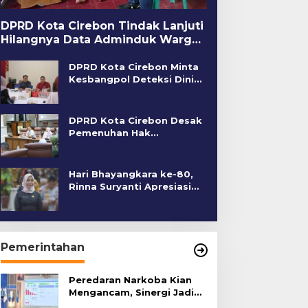
DPRD Kota Cirebon Tindak Lanjuti
Hilangnya Data Adminduk Warga
Disabilitas
DPRD Kota Cirebon Minta
Kesbangpol Deteksi Dini
Kerawanan Sosial
DPRD Kota Cirebon Desak
Pemenuhan Hak
Penyandang Disabilitas
Hari Bhayangkara ke-80,
Rinna Suryanti Apresiasi
Kinerja Polres Cirebon
Kota
Pemerintahan
Peredaran Narkoba Kian
Mengancam, Sinergi Jadi
Kunci Pencegahan