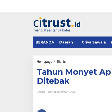
L
e
w
a
tutup
t
i
k
e
k
BERANDA
Daerah
Griya Sawala
o
n
t
e
n
Homepage
/
Bisnis
T
a
Tahun Monyet Api
h
u
Ditebak
n
M
o
Citrust
Jumat, 8 Januari 2016
n
y
e
t
A