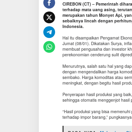
CIREBON (CT) – Pemerintah dihara
p
terhadap mata uang asing, terutam
i
,
merupakan tahun Monyet Api, yang
P
sebaiknya lincah dengan perhitu
e
Indonesia.
r
e
Hal itu disampaikan Pengamat Ekono
k
Jumat (08/01). Dikatakan Surya, infla
o
membuat pengusaha dan investor khaw
n
perekonomian cenderung sulit dipredi
o
m
Menurutnya, salah satu hal yang dap
i
dengan mengendalikan harga komodi
a
sembako. Harga komoditas atau sem
n
meningkat, dengan begitu hasil prod
S
u
Penyerapan hasil produksi yang baik
l
i
sehingga otomatis menggenjot hasil 
t
D
“Hasil produksi yang bisa memenuhi
i
terhadap impor barang,” pungkasnya
t
e
b