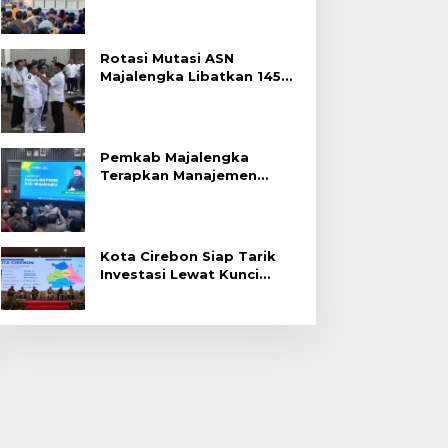
Rotasi Mutasi ASN
Majalengka Libatkan 145
Pejabat, Terapkan Sistem
Merit
Pemkab Majalengka
Terapkan Manajemen
Talenta untuk Promosi
ASN
Kota Cirebon Siap Tarik
Investasi Lewat Kunci
Bersama Summit 2026