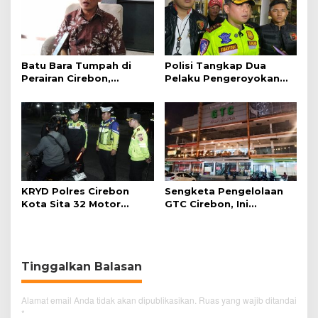
Batu Bara Tumpah di
Polisi Tangkap Dua
Perairan Cirebon,
Pelaku Pengeroyokan
Ancaman bagi Kerang
Pengunjung GTC Cirebon
Hijau
KRYD Polres Cirebon
Sengketa Pengelolaan
Kota Sita 32 Motor
GTC Cirebon, Ini
Knalpot Brong
Penjelasan Frans
Simanjuntak
Tinggalkan Balasan
Alamat email Anda tidak akan dipublikasikan.
Ruas yang wajib ditandai
*