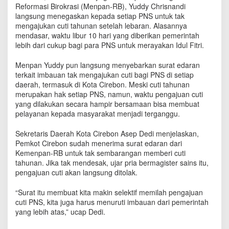
S
Reformasi Birokrasi (Menpan-RB), Yuddy Chrisnandi
K
langsung menegaskan kepada setiap PNS untuk tak
o
mengajukan cuti tahunan setelah lebaran. Alasannya
t
mendasar, waktu libur 10 hari yang diberikan pemerintah
a
lebih dari cukup bagi para PNS untuk merayakan Idul Fitri.
C
i
Menpan Yuddy pun langsung menyebarkan surat edaran
r
terkait imbauan tak mengajukan cuti bagi PNS di setiap
e
daerah, termasuk di Kota Cirebon. Meski cuti tahunan
b
merupakan hak setiap PNS, namun, waktu pengajuan cuti
o
yang dilakukan secara hampir bersamaan bisa membuat
n
pelayanan kepada masyarakat menjadi terganggu.
M
a
Sekretaris Daerah Kota Cirebon Asep Dedi menjelaskan,
s
i
Pemkot Cirebon sudah menerima surat edaran dari
h
Kemenpan-RB untuk tak sembarangan memberi cuti
M
tahunan. Jika tak mendesak, ujar pria bermagister sains itu,
i
pengajuan cuti akan langsung ditolak.
n
t
“Surat itu membuat kita makin selektif memilah pengajuan
a
cuti PNS, kita juga harus menuruti imbauan dari pemerintah
C
yang lebih atas,” ucap Dedi.
u
t