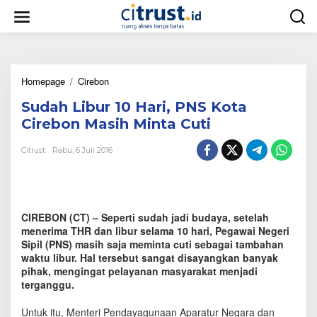
L
e
w
a
t
i
Homepage
/
Cirebon
S
k
u
e
Sudah Libur 10 Hari, PNS Kota
d
k
a
o
Cirebon Masih Minta Cuti
h
n
L
t
Citrust
Rabu, 6 Juli 2016
i
e
b
n
u
r
1
CIREBON (CT) – Seperti sudah jadi budaya, setelah
0
menerima THR dan libur selama 10 hari, Pegawai Negeri
H
Sipil (PNS) masih saja meminta cuti sebagai tambahan
a
waktu libur. Hal tersebut sangat disayangkan banyak
r
pihak, mengingat pelayanan masyarakat menjadi
i
terganggu.
,
P
N
Untuk itu, Menteri Pendayagunaan Aparatur Negara dan