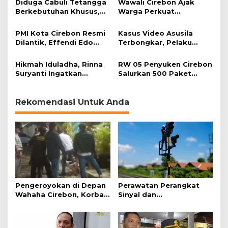
Diduga Cabuli Tetangga
Wawali Cirebon Ajak
Berkebutuhan Khusus,
Warga Perkuat
HDA Diamankan Polisi
Keimanan pada
Momentum Harjad ke-
PMI Kota Cirebon Resmi
Kasus Video Asusila
599
Dilantik, Effendi Edo
Terbongkar, Pelaku
Soroti Kesiapsiagaan
Ditangkap Usai Cari
Bencana
Korban Baru
Hikmah Iduladha, Rinna
RW 05 Penyuken Cirebon
Suryanti Ingatkan
Salurkan 500 Paket
Pentingnya Empati dan
Daging Kurban
Gotong Royong
Rekomendasi Untuk Anda
Pengeroyokan di Depan
Perawatan Perangkat
Wahaha Cirebon, Korban
Sinyal dan
Tunggu Kejelasan dari
Telekomunikasi Dukung
Polisi
Perjalanan Kereta Api