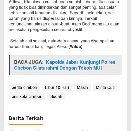
Artinya, bila alasan cuti tahunan setelah lebaran itu sesuatu
i
yang tidak bisa dihindarkan dan sangat penting, ada celah
kebijakan cuti tahunan diizinkan. Seperti, melahirkan, sakit
parah yang harus dioperasi dan lainnya. Terkait
kemungkinan alasan dibuat-buat, Asep Dedi mengaku akan
melakukan pengecekan secara obyektif.
“Setelah cuti selesai, data-data alasan yang disampaikan
harus dilampirkan,” tegas Asep.
(Wilda)
BACA JUGA:
Kapolda Jabar Kunjungi Polres
Cirebon Silaturahmi Dengan Tokoh MUI
berita cirebon
Libur 10 Hari
Masih
Minta Cuti
pns kota cirebon
Sudah
Berita Terkait