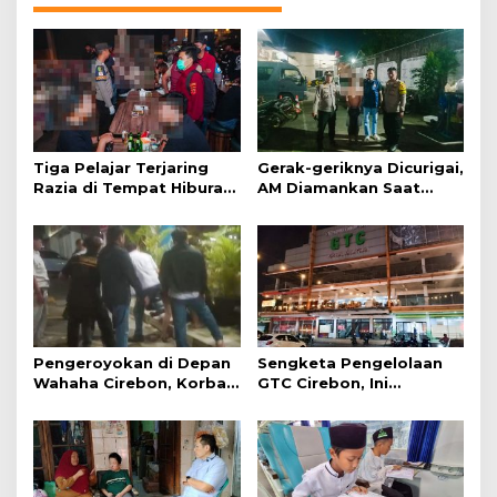
Tiga Pelajar Terjaring
Gerak-geriknya Dicurigai,
Razia di Tempat Hiburan
AM Diamankan Saat
Malam
Mengambil Kunci Motor
Pengeroyokan di Depan
Sengketa Pengelolaan
Wahaha Cirebon, Korban
GTC Cirebon, Ini
Tunggu Kejelasan dari
Penjelasan Frans
Polisi
Simanjuntak