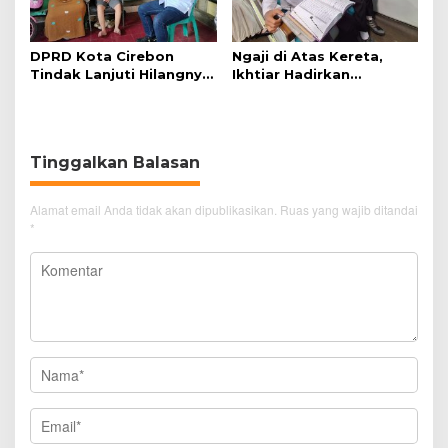
DPRD Kota Cirebon
Ngaji di Atas Kereta,
Tindak Lanjuti Hilangnya
Ikhtiar Hadirkan
Data Adminduk Warga
Perjalanan Aman dan
Disabilitas
Nyaman
Tinggalkan Balasan
Alamat email Anda tidak akan dipublikasikan.
Ruas yang wajib ditandai
*