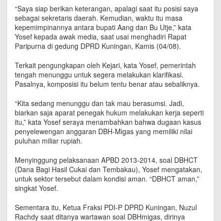
P
“Saya siap berikan keterangan, apalagi saat itu posisi saya
D
sebagai sekretaris daerah. Kemudian, waktu itu masa
I
kepemimpinannya antara bupati Aang dan Bu Utje,” kata
-
Yosef kepada awak media, saat usai menghadiri Rapat
P
Paripurna di gedung DPRD Kuningan, Kamis (04/08).
K
a
Terkait pengungkapan oleh Kejari, kata Yosef, pemerintah
b
tengah menunggu untuk segera melakukan klarifikasi.
u
Pasalnya, komposisi itu belum tentu benar atau sebaliknya.
p
a
t
“Kita sedang menunggu dan tak mau berasumsi. Jadi,
e
biarkan saja aparat penegak hukum melakukan kerja seperti
n
itu,” kata Yosef seraya menambahkan bahwa dugaan kasus
K
penyelewengan anggaran DBH-Migas yang memiliki nilai
u
puluhan miliar rupiah.
n
i
Menyinggung pelaksanaan APBD 2013-2014, soal DBHCT
n
(Dana Bagi Hasil Cukai dan Tembakau), Yosef mengatakan,
g
untuk sektor tersebut dalam kondisi aman. “DBHCT aman,”
a
singkat Yosef.
n
S
Sementara itu, Ketua Fraksi PDI-P DPRD Kuningan, Nuzul
i
Rachdy saat ditanya wartawan soal DBHmigas, dirinya
a