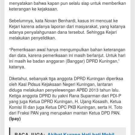
menyatakan bahwa kapan pun selalu siap untuk memberikan
p
keterangan ke kejaksaan.
U
n
g
Sebelumnya, kata Novan Benhardi, kasus ini mencuat ke
k
Kejari karena adanya laporan dari masyarakat, yang katanya
a
adanya penyalahgunaan dana tersebut. Sehingga Kejari
p
melakukan penyelidikan.
S
o
“Pemeriksaan awal hanya mengumpulkan bahan keterangan
a
dan data, karena pemeriksaan ini masih berlanjut. Untuk hari
l
ini masih ke badan anggaran (Banggar) DPRD Kuningan,”
D
katanya.
u
g
Diketahui, sebanyak tiga anggota DPRD Kuningan diperiksa
a
oleh Kasi Pidsus Kejaksaan Negeri Kuningan, lantaran
a
diduga melakukan penyelewengan APBD 2013 tahun lalu.
n
Ketiga anggota DPRD itu yakni Rana Suparman dari PDI-P
D
B
yang juga Ketua DPRD Kuningan, H. Ujang Kosasih, Ketua
H
Komisi III dan juga Ketua DPC PKB Kuningan, serta H. Toto
-
dari Fraksi PAN yang merupakan mantan Ketua DPD PAN.
M
(Ipay)
i
g
a
BACA JUGA:
Akibat Kurang Hati-hati Mobil