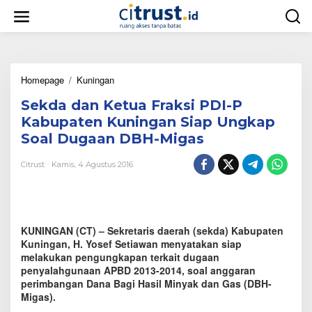
L
e
w
a
t
i
Homepage
/
Kuningan
S
k
e
e
Sekda dan Ketua Fraksi PDI-P
k
k
d
o
Kabupaten Kuningan Siap Ungkap
a
n
Soal Dugaan DBH-Migas
d
t
a
e
Citrust
Kamis, 4 Agustus 2016
n
n
K
e
t
u
KUNINGAN (CT) – Sekretaris daerah (sekda) Kabupaten
a
F
Kuningan, H. Yosef Setiawan menyatakan siap
r
melakukan pengungkapan terkait dugaan
a
penyalahgunaan APBD 2013-2014, soal anggaran
k
perimbangan Dana Bagi Hasil Minyak dan Gas (DBH-
s
Migas).
i