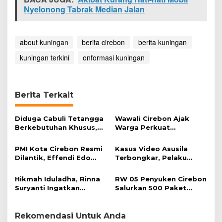
s
Nyelonong Tabrak Median Jalan
about kuningan
berita cirebon
berita kuningan
kuningan terkini
onformasi kuningan
Berita Terkait
Diduga Cabuli Tetangga
Wawali Cirebon Ajak
Berkebutuhan Khusus,
Warga Perkuat
HDA Diamankan Polisi
Keimanan pada
Momentum Harjad ke-
PMI Kota Cirebon Resmi
Kasus Video Asusila
599
Dilantik, Effendi Edo
Terbongkar, Pelaku
Soroti Kesiapsiagaan
Ditangkap Usai Cari
Bencana
Korban Baru
Hikmah Iduladha, Rinna
RW 05 Penyuken Cirebon
Suryanti Ingatkan
Salurkan 500 Paket
Pentingnya Empati dan
Daging Kurban
Gotong Royong
Rekomendasi Untuk Anda