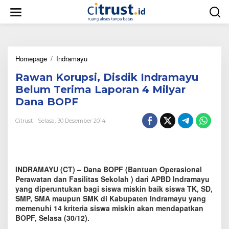
L
e
w
a
t
i
Homepage
/
Indramayu
R
k
a
e
Rawan Korupsi, Disdik Indramayu
w
k
a
o
Belum Terima Laporan 4 Milyar
n
n
Dana BOPF
K
t
o
e
Citrust
Selasa, 30 Desember 2014
r
n
u
p
s
i
INDRAMAYU (CT) – Dana BOPF (Bantuan Operasional
,
D
Perawatan dan Fasilitas Sekolah ) dari APBD Indramayu
i
yang diperuntukan bagi siswa miskin baik siswa TK, SD,
s
SMP, SMA maupun SMK di Kabupaten Indramayu yang
d
memenuhi 14 kriteria siswa miskin akan mendapatkan
i
BOPF, Selasa (30/12).
k