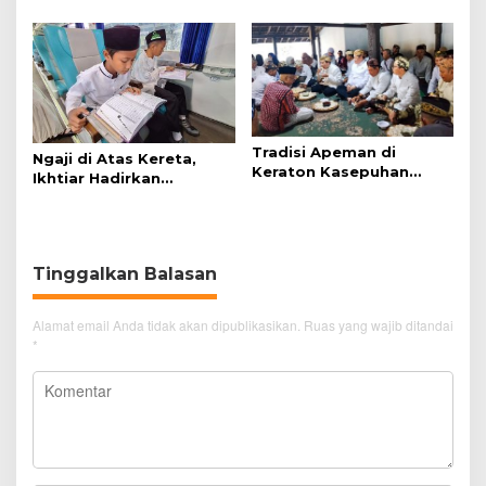
Penjelasan Frans
Data Adminduk Warga
Simanjuntak
Disabilitas
Tradisi Apeman di
Ngaji di Atas Kereta,
Keraton Kasepuhan
Ikhtiar Hadirkan
Cirebon Wujud Syukur
Perjalanan Aman dan
dan Doa
Nyaman
Tinggalkan Balasan
Alamat email Anda tidak akan dipublikasikan.
Ruas yang wajib ditandai
*