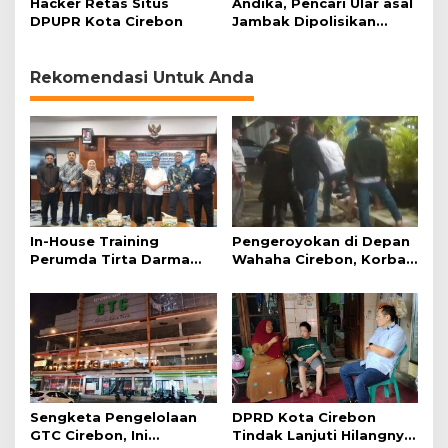
Hacker Retas Situs
Andika, Pencari Ular asal
Pilkada
DPUPR Kota Cirebon
Jambak Dipolisikan
Perhutani Indramayu
Rekomendasi Untuk Anda
In-House Training
Pengeroyokan di Depan
Perumda Tirta Darma
Wahaha Cirebon, Korban
Ayu Dorong Pelayanan
Tunggu Kejelasan dari
dan Profesionalisme
Polisi
Sengketa Pengelolaan
DPRD Kota Cirebon
GTC Cirebon, Ini
Tindak Lanjuti Hilangnya