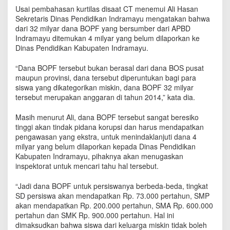
I
Usai pembahasan kurtilas disaat CT menemui Ali Hasan
n
Sekretaris Dinas Pendidikan Indramayu mengatakan bahwa
d
dari 32 milyar dana BOPF yang bersumber dari APBD
r
Indramayu ditemukan 4 milyar yang belum dilaporkan ke
a
Dinas Pendidikan Kabupaten Indramayu.
m
a
“Dana BOPF tersebut bukan berasal dari dana BOS pusat
y
maupun provinsi, dana tersebut diperuntukan bagi para
u
siswa yang dikategorikan miskin, dana BOPF 32 milyar
B
tersebut merupakan anggaran di tahun 2014,” kata dia.
e
l
u
Masih menurut Ali, dana BOPF tersebut sangat beresiko
m
tinggi akan tindak pidana korupsi dan harus mendapatkan
T
pengawasan yang ekstra, untuk menindaklanjuti dana 4
e
milyar yang belum dilaporkan kepada Dinas Pendidikan
r
Kabupaten Indramayu, pihaknya akan menugaskan
i
inspektorat untuk mencari tahu hal tersebut.
m
a
“Jadi dana BOPF untuk persiswanya berbeda-beda, tingkat
L
SD persiswa akan mendapatkan Rp. 73.000 pertahun, SMP
a
akan mendapatkan Rp. 200.000 pertahun, SMA Rp. 600.000
p
pertahun dan SMK Rp. 900.000 pertahun. Hal ini
o
dimaksudkan bahwa siswa dari keluarga miskin tidak boleh
r