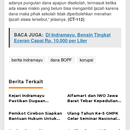
adanya pungutan dana apapun disekolah, termasuk ketika
a
ada siswa miskin yang belum bisa mengambil ijazah karena
n
dana maka pihak sekolah tidak diperbolehkan menahan
4
M
ijazah siswa tersebut,” jelasnya.
(CT-112)
i
l
BACA JUGA:
Di Indramayu, Bensin Tingkat
y
a
Eceran Capai Rp. 10.000 per Liter
r
D
a
berita indramayu
dana BOPF
korupsi
n
a
B
O
P
Berita Terkait
F
Kejari Indramayu
Alfamart dan IWO Jawa
Pastikan Dugaan
Barat Tebar Kepedulian
Korupsi Dana Perumdam
lewat Program Kurban
TDA Tak Terbukti
Pemkot Cirebon Siapkan
Ulang Tahun Ke-5 GMPK
Bantuan Hukum Untuk
Gelar Seminar Nasional
YW
Upaya Mereduksi Biaya
Politik Dalam Pemilu dan